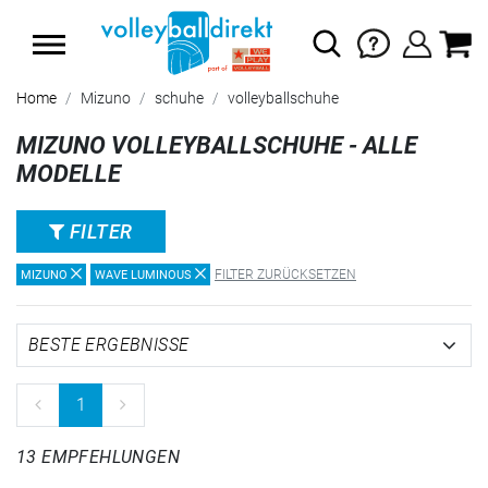
SUMMER SALE: SPARE BIS ZU 65%
Home
Mizuno
schuhe
volleyballschuhe
MIZUNO VOLLEYBALLSCHUHE - ALLE
MODELLE
FILTER
FILTER ZURÜCKSETZEN
MIZUNO
WAVE LUMINOUS
1
13 EMPFEHLUNGEN