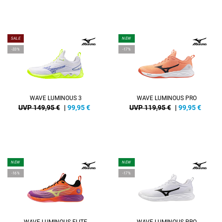
SALE
NEW
-33%
-17%
WAVE LUMINOUS 3
WAVE LUMINOUS PRO
UVP 149,95 €
|
99,95
€
UVP 119,95 €
|
99,95
€
NEW
NEW
-16%
-17%