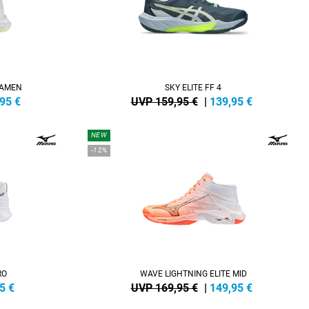
DAMEN
SKY ELITE FF 4
,95
€
UVP 159,95 €
|
139,95
€
NEW
-12%
RO
WAVE LIGHTNING ELITE MID
5
€
UVP 169,95 €
|
149,95
€