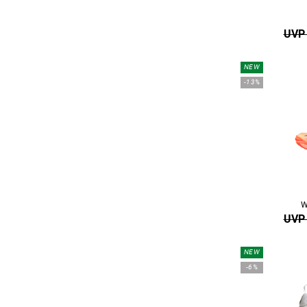
UVP 
NEW
-13%
W
UVP 
NEW
-6%