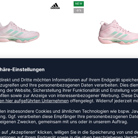
NEW
-6%
RAZYFLIGHT 7 DAMEN
CRAZYFLIGHT 7 MID D
149,95 €
|
139,95
€
UVP 159,95 €
|
149
NEW
-13%