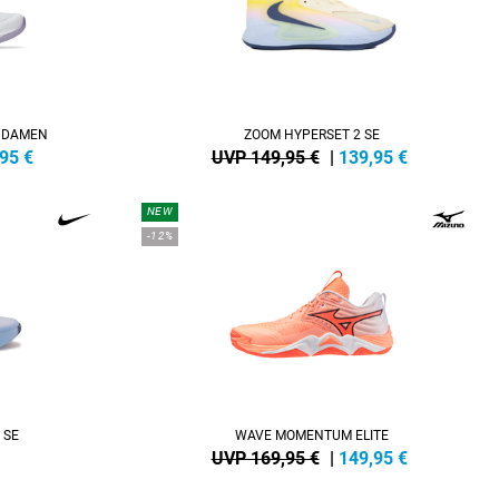
4 DAMEN
ZOOM HYPERSET 2 SE
,95
€
UVP 149,95 €
|
139,95
€
NEW
-12%
 SE
WAVE MOMENTUM ELITE
UVP 169,95 €
|
149,95
€