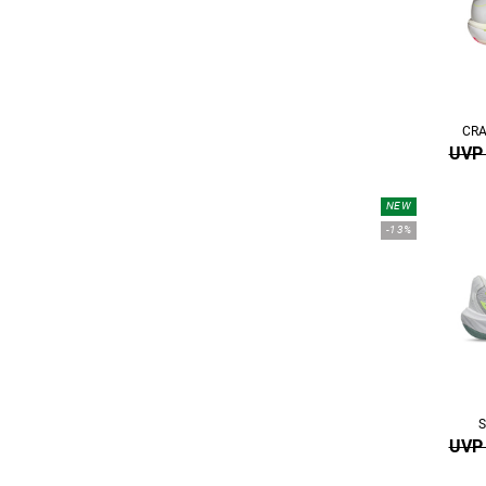
CRA
UVP 
NEW
-13%
S
UVP 