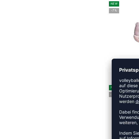
NEW
-7%
C
UVP 
NEW
-17%