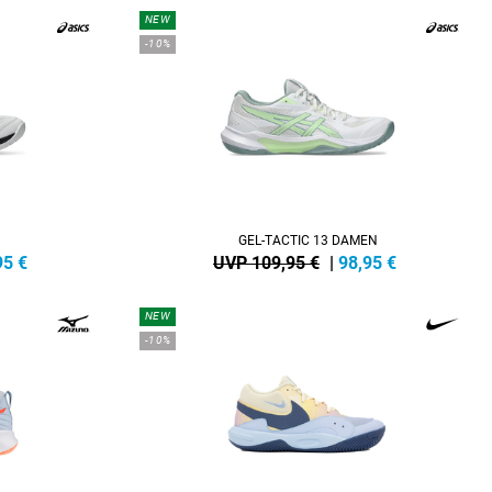
NEW
-10%
GEL-TACTIC 13 DAMEN
95
€
UVP 109,95 €
|
98,95
€
NEW
-10%