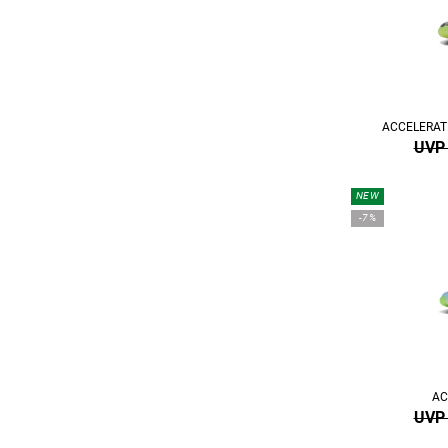
ACCELERATE
UVP 
NEW
-7%
AC
UVP 