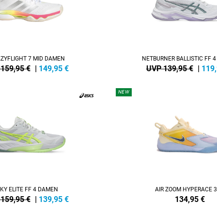
ZYFLIGHT 7 MID DAMEN
NETBURNER BALLISTIC FF 
159,95 €
|
149,95
€
UVP 139,95 €
|
119
NEW
KY ELITE FF 4 DAMEN
AIR ZOOM HYPERACE 3
159,95 €
|
139,95
€
134,95
€