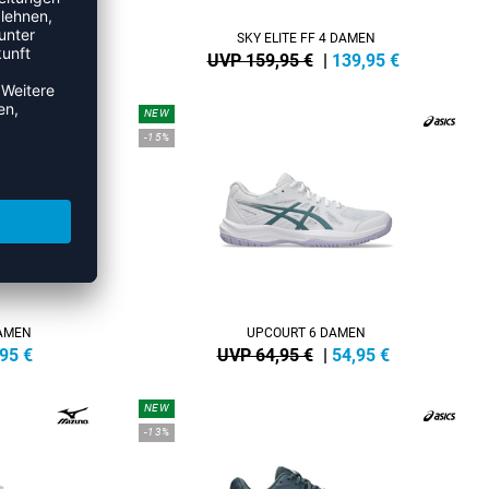
SKY ELITE FF 4 DAMEN
,95
€
UVP 159,95 €
|
139,95
€
NEW
-15%
DAMEN
UPCOURT 6 DAMEN
,95
€
UVP 64,95 €
|
54,95
€
NEW
-13%