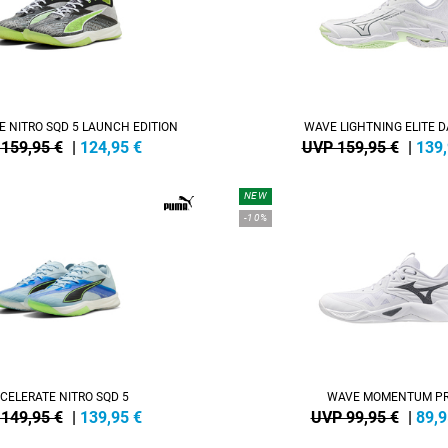
 NITRO SQD 5 LAUNCH EDITION
WAVE LIGHTNING ELITE 
159,95 €
|
124,95
€
UVP 159,95 €
|
139
NEW
-10%
CELERATE NITRO SQD 5
WAVE MOMENTUM P
149,95 €
|
139,95
€
UVP 99,95 €
|
89,9