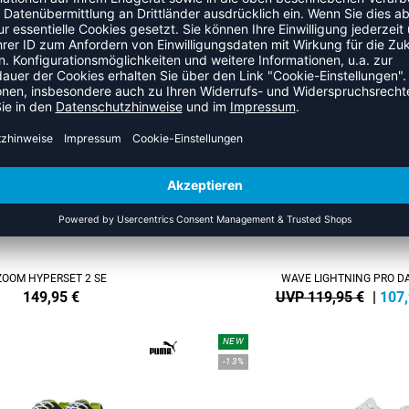
BEYOND FF 2 DAMEN
SKY ELITE FF 4
 119,95 €
|
99,95
€
UVP 159,95 €
|
139
NEW
-10%
ZOOM HYPERSET 2 SE
WAVE LIGHTNING PRO 
149,95
€
UVP 119,95 €
|
107
NEW
-13%