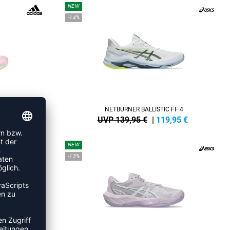
NEW
-14%
AMEN
NETBURNER BALLISTIC FF 4
,95
€
UVP 139,95 €
|
119,95
€
NEW
-13%