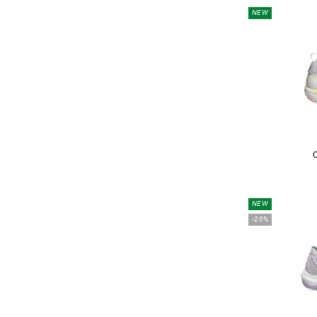
NEW
NEW
-20%