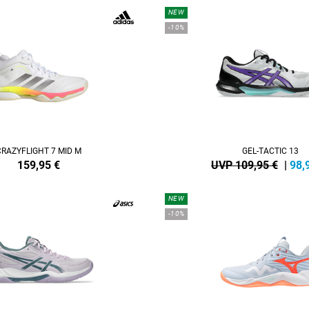
NEW
-10%
CRAZYFLIGHT 7 MID M
GEL-TACTIC 13
159,95
€
UVP 109,95 €
|
98,
NEW
-10%