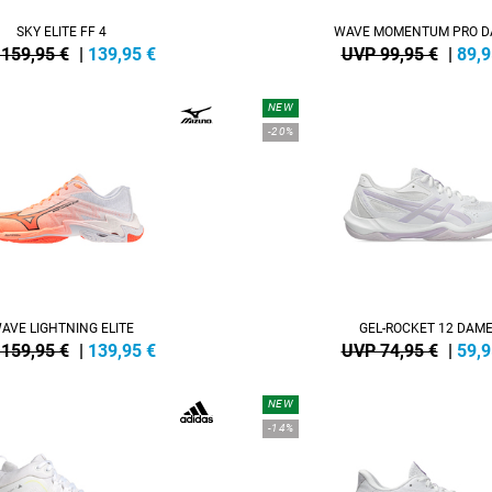
SKY ELITE FF 4
WAVE MOMENTUM PRO 
159,95 €
|
139,95
€
UVP 99,95 €
|
89,9
NEW
-20%
AVE LIGHTNING ELITE
GEL-ROCKET 12 DAM
159,95 €
|
139,95
€
UVP 74,95 €
|
59,9
NEW
-14%