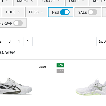
HT
MARKE
GRÖSSE
FARBE
KOLLEK
HÖHE
PREIS
NEU
SALE
EFERBAR
2
3
4
HLUNGEN
NEW
-10%