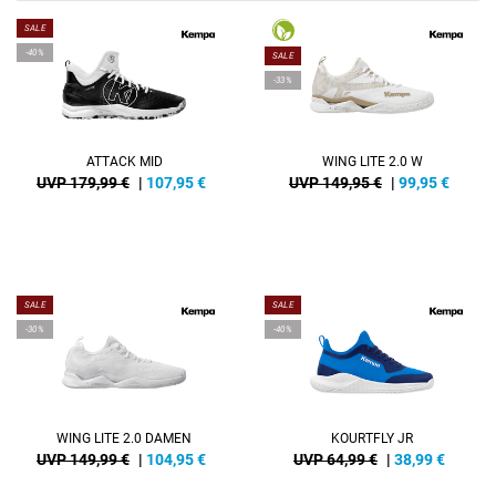
SALE
-40%
SALE
-33%
ATTACK MID
WING LITE 2.0 W
UVP 179,99 €
|
107,95
€
UVP 149,95 €
|
99,95
€
SALE
SALE
-30%
-40%
WING LITE 2.0 DAMEN
KOURTFLY JR
UVP 149,99 €
|
104,95
€
UVP 64,99 €
|
38,99
€