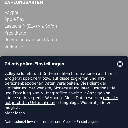
ZAHLUNGSARTEN
Paypal
Apple Pay
Lastschrift (ELV) via Sofort
Kreditkarte
Rechnungskauf via Klarna
Vorkasse
ABONNIERE JETZT DEN KOSTENLOSEN
VOLLEYBALLDIREKT-NEWSLETTER UND VERPASSE KEINE
NEUIGKEIT ODER AKTION MEHR.
JETZT ANMELDEN
FOLLOW US