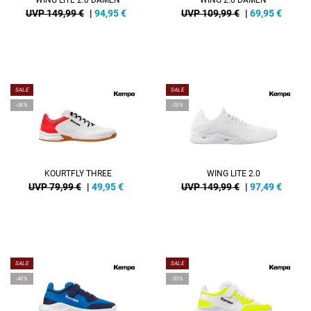
WING LITE 2.0 DAMEN
WING 2.0 DAMEN
UVP 149,99 €
|
94,95
€
UVP 109,99 €
|
69,95
€
SALE
SALE
-38%
-35%
KOURTFLY THREE
WING LITE 2.0
UVP 79,99 €
|
49,95
€
UVP 149,99 €
|
97,49
€
SALE
SALE
-40%
-33%