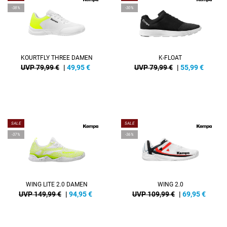
-38%
-30%
KOURTFLY THREE DAMEN
K-FLOAT
UVP 79,99 €
|
49,95
€
UVP 79,99 €
|
55,99
€
SALE
SALE
-37%
-36%
WING LITE 2.0 DAMEN
WING 2.0
UVP 149,99 €
|
94,95
€
UVP 109,99 €
|
69,95
€