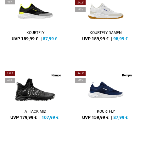
-45%
SALE
-40%
KOURTFLY
KOURTFLY DAMEN
UVP 159,99 €
|
87,99
€
UVP 159,99 €
|
95,99
€
SALE
SALE
-40%
-45%
ATTACK MID
KOURTFLY
UVP 179,99 €
|
107,99
€
UVP 159,99 €
|
87,99
€