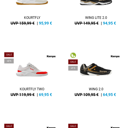
KOURTFLY
WING LITE 2.0
UVP 159,99 €
|
95,99
€
UVP 149,95 €
|
94,95
€
SALE
-42%
SALE
-41%
KOURTFLY TWO
WING 2.0
UVP 119,99 €
|
69,95
€
UVP 109,95 €
|
64,95
€
SALE
SALE