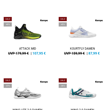
SALE
SALE
-40%
-45%
ATTACK MID
KOURTFLY DAMEN
UVP 179,99 €
|
107,95
€
UVP 159,99 €
|
87,99
€
SALE
SALE
-37%
-36%