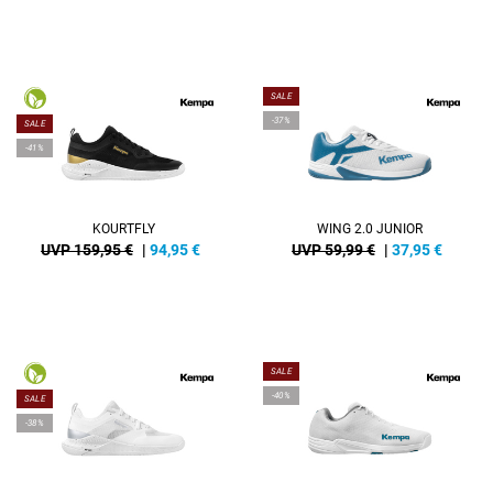
SALE
-37%
SALE
-41%
KOURTFLY
WING 2.0 JUNIOR
UVP 159,95 €
|
94,95
€
UVP 59,99 €
|
37,95
€
SALE
-40%
SALE
-38%