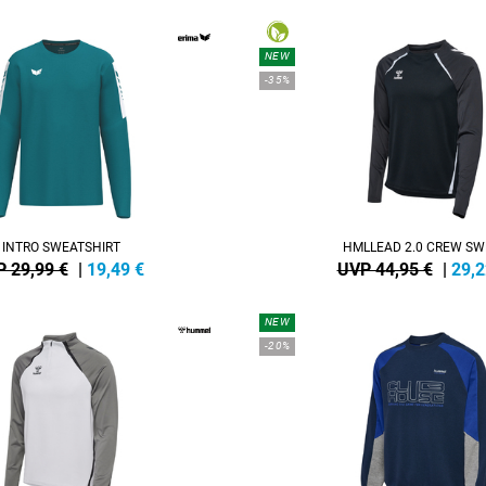
NEW
-35%
INTRO SWEATSHIRT
HMLLEAD 2.0 CREW SW
 29,99 €
|
19,49
€
UVP 44,95 €
|
29,2
NEW
-20%