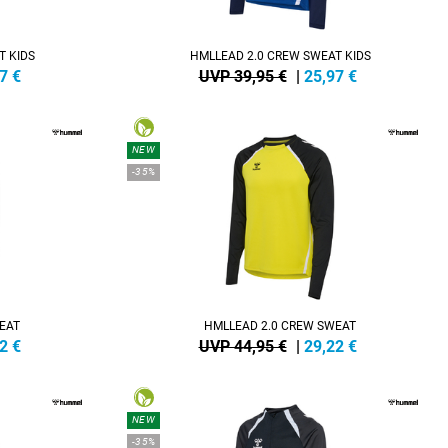
T KIDS
HMLLEAD 2.0 CREW SWEAT KIDS
7
€
UVP 39,95 €
|
25,97
€
NEW
-35%
EAT
HMLLEAD 2.0 CREW SWEAT
2
€
UVP 44,95 €
|
29,22
€
NEW
-35%