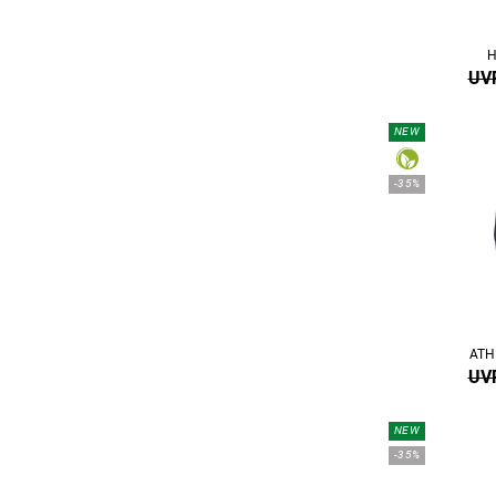
H
UVP
NEW
-35%
ATH
UVP
NEW
-35%