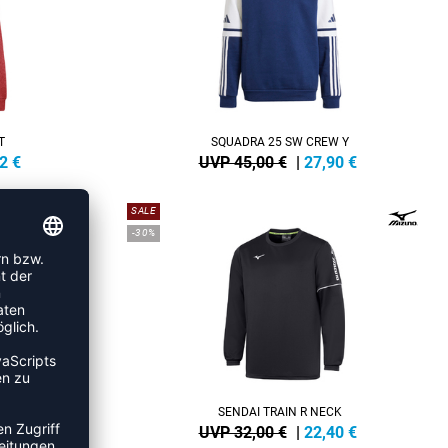
T
SQUADRA 25 SW CREW Y
2
€
UVP 45,00 €
|
27,90
€
SALE
-30%
P
SENDAI TRAIN R NECK
4
€
UVP 32,00 €
|
22,40
€