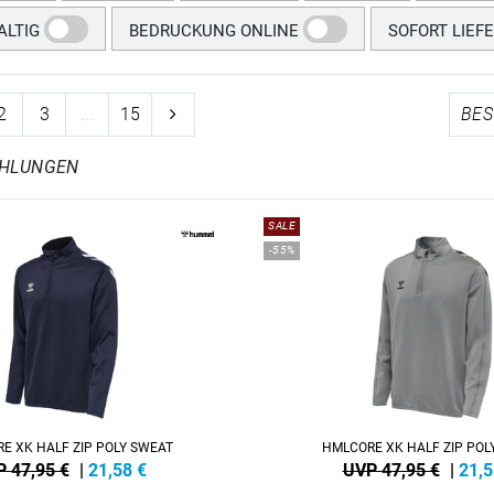
LTIG
BEDRUCKUNG ONLINE
SOFORT LIEF
2
3
...
15
EHLUNGEN
SALE
-55%
E XK HALF ZIP POLY SWEAT
HMLCORE XK HALF ZIP POL
 47,95 €
|
21,58
€
UVP 47,95 €
|
21,5