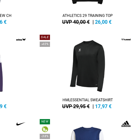
REW CH
ATHLETICS 29 TRAINING TOP
6
€
UVP 40,00 €
|
26,00
€
SALE
-40%
HMLESSENTIAL SWEATSHIRT
9
€
UVP 29,95 €
|
17,97
€
NEW
-38%