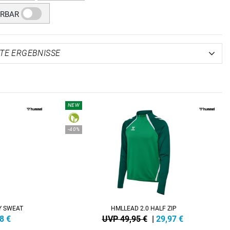
ERBAR
NEW
-40%
Y SWEAT
HMLLEAD 2.0 HALF ZIP
8
€
UVP 49,95 €
|
29,97
€