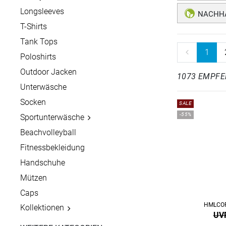
Longsleeves
NACHHA
T-Shirts
Tank Tops
1
Poloshirts
Outdoor Jacken
1073 EMPF
Unterwäsche
Socken
SALE
-55%
Sportunterwäsche
Beachvolleyball
Fitnessbekleidung
Handschuhe
Mützen
Caps
HMLCOR
Kollektionen
UVP