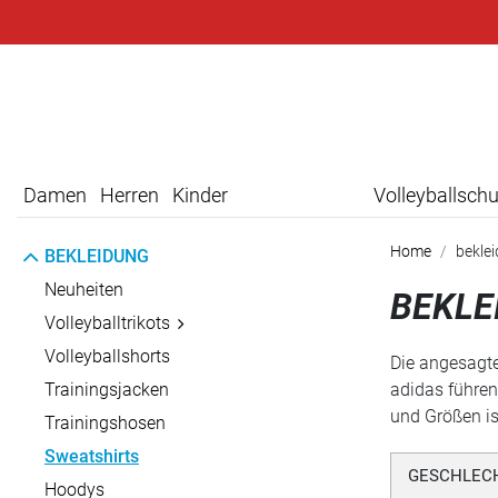
Damen
Herren
Kinder
Volleyballsch
Home
bekle
BEKLEIDUNG
Neuheiten
BEKLE
Volleyballtrikots
Volleyballshorts
Die angesagte
Trainingsjacken
adidas führen
und Größen is
Trainingshosen
Sweatshirts
GESCHLEC
Hoodys