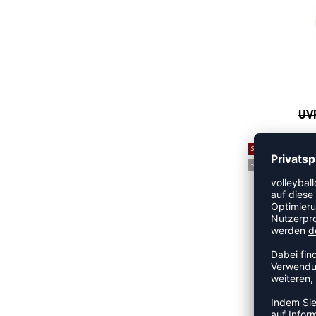
UVP
SALE
-40%
H
UVP