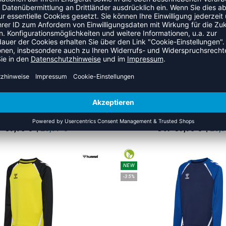
NEW
-35%
AD 2.0 CREW SWEAT KIDS
HMLLEAD 2.0 CREW SWEA
 39,95 €
|
25,97
€
UVP 39,95 €
|
25,9
NEW
-35%