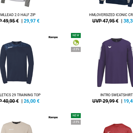
MLLEAD 2.0 HALF ZIP
HMLOVERSIZED ICONIC C
 49,95 €
|
29,97
€
UVP 47,95 €
|
38,3
NEW
-35%
LETICS 29 TRAINING TOP
INTRO SWEATSHIRT
 40,00 €
|
26,00
€
UVP 29,99 €
|
19,4
NEW
-35%