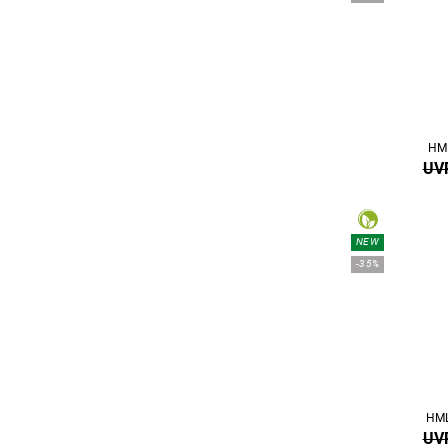
HM
UVP
NEW
-35%
HML
UVP