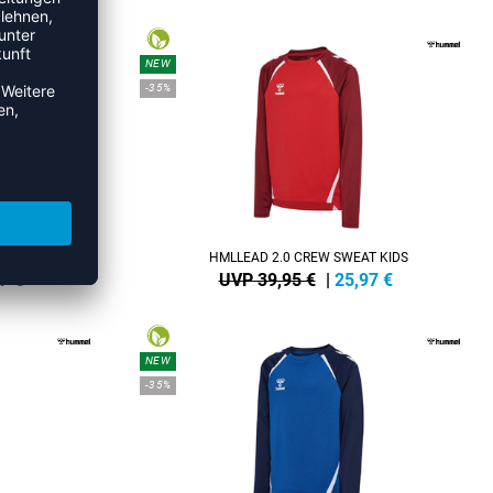
NEW
-35%
T KIDS
HMLLEAD 2.0 CREW SWEAT KIDS
7
€
UVP 39,95 €
|
25,97
€
NEW
-35%