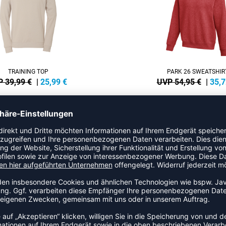
TRAINING TOP
PARK 26 SWEATSHIR
 39,99 €
|
25,99
€
UVP 54,95 €
|
35,7
NEW
-35%
MLGO 2.0 SWEATSHIRT
INTRO TRAINING TO
 39,95 €
|
23,97
€
UVP 34,99 €
|
22,7