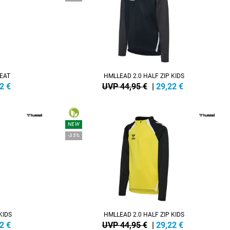
EAT
HMLLEAD 2.0 HALF ZIP KIDS
2
€
UVP 44,95 €
|
29,22
€
NEW
-35%
KIDS
HMLLEAD 2.0 HALF ZIP KIDS
2
€
UVP 44,95 €
|
29,22
€