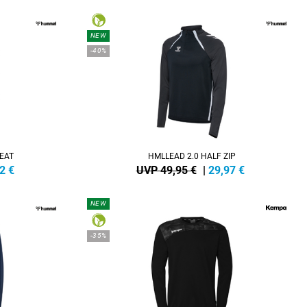
NEW
-40%
EAT
HMLLEAD 2.0 HALF ZIP
2
€
UVP 49,95 €
|
29,97
€
NEW
-35%