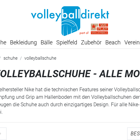
SUMMER SALE: SPARE BIS ZU 65%
uhe
Bekleidung
Bälle
Spielfeld
Zubehör
Beach
Verein
schuhe
volleyballschuhe
VOLLEYBALLSCHUHE - ALLE M
kelhersteller Nike hat die technischen Features seiner Volleybal
ämpfung und Grip am Hallenboden mit den Volleyballschuhen de
eugen die Schuhe auch durch einzigartiges Design. Für alle Nike-F
i.