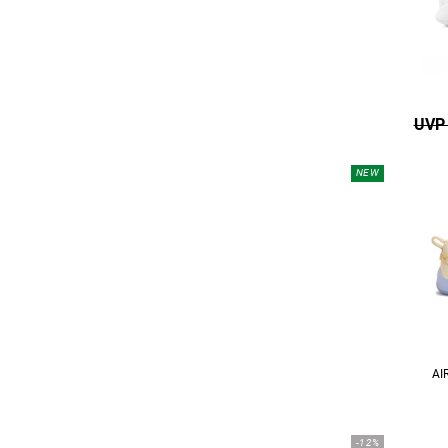
UVP 
NEW
AI
-12%