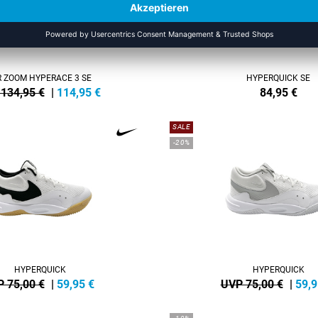
R ZOOM HYPERACE 3 SE
HYPERQUICK SE
134,95 €
|
114,95
€
84,95
€
SALE
-20%
HYPERQUICK
HYPERQUICK
 75,00 €
|
59,95
€
UVP 75,00 €
|
59,9