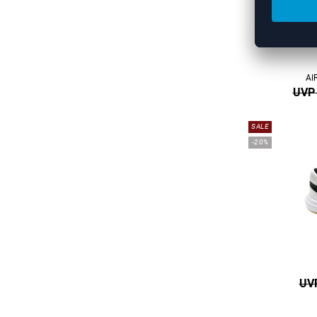
AI
UVP 
SALE
-20%
UVP