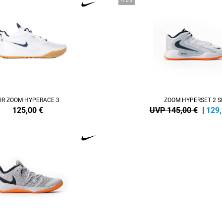
-10%
IR ZOOM HYPERACE 3
ZOOM HYPERSET 2 S
125,00
€
UVP 145,00 €
|
129