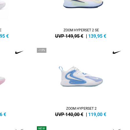
E
ZOOM HYPERSET 2 SE
,95
€
UVP 149,95 €
|
139,95
€
-15%
ZOOM HYPERSET 2
6
€
UVP 140,00 €
|
119,00
€
NEW