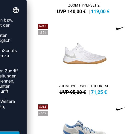
ISEX
ZOOM HYPERSET 2
5
€
UVP 140,00 €
|
119,00
€
SALE
-25%
URT
ZOOM HYPERSPEED COURT SE
5
€
UVP 95,00 €
|
71,25
€
SALE
-20%