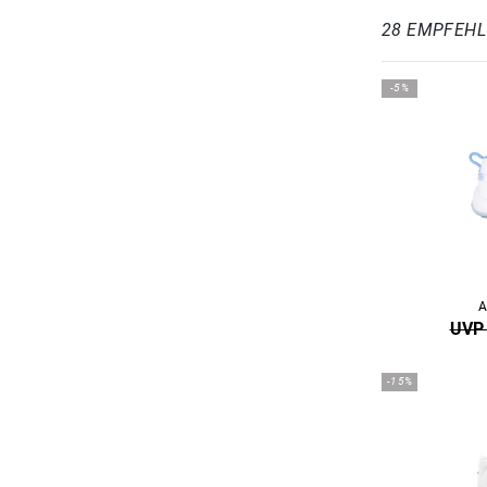
28 EMPFEH
-5%
A
UVP 
-15%