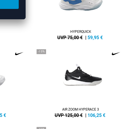
HYPERQUICK
UVP 75,00 €
|
59,95
€
-15%
AIR ZOOM HYPERACE 3
5
€
UVP 125,00 €
|
106,25
€