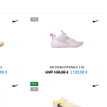
-5%
 3
AIR ZOOM HYPERACE 3 SE
,95
€
UVP 130,00 €
|
123,50
€
NEW
-7%