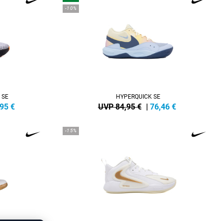
-10%
 SE
HYPERQUICK SE
,95
€
UVP 84,95 €
|
76,46
€
-15%