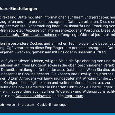
IR ZOOM HYPERACE 3
HYPERSPEED COURT UN
125,00 €
|
109,95
€
UVP 95,00 €
|
71,2
SALE
-17%
 HYPERSPEED COURT SE
ZOOM HYPERSPEED CO
 95,00 €
|
90,25
€
UVP 90,00 €
|
74,9
NEW