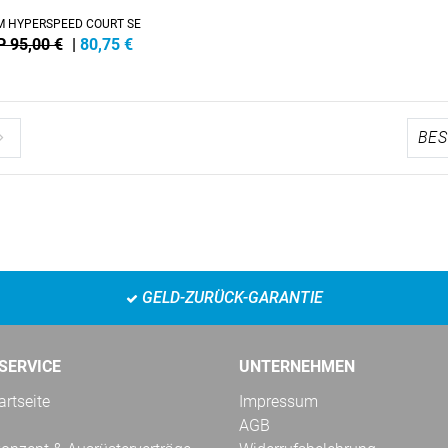
 HYPERSPEED COURT SE
 95,00 €
|
80,75
€
GELD-ZURÜCK-GARANTIE
SERVICE
UNTERNEHMEN
rtseite
Impressum
AGB