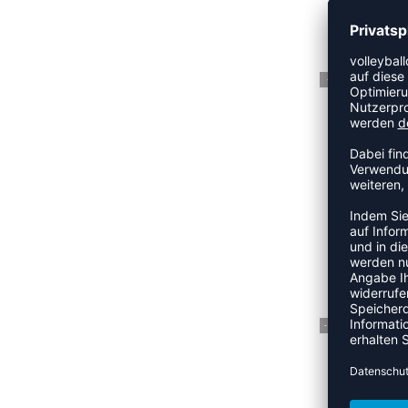
A
UVP 
-5%
ZOOM
UVP
-15%