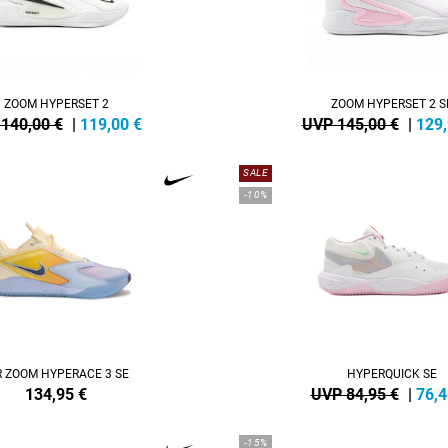
ZOOM HYPERSET 2
ZOOM HYPERSET 2 S
140,00 €
|
119,00
€
UVP 145,00 €
|
129
SALE
-10%
R ZOOM HYPERACE 3 SE
HYPERQUICK SE
134,95
€
UVP 84,95 €
|
76,4
-15%