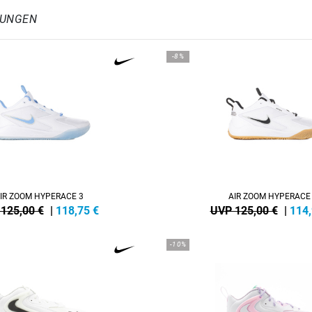
LUNGEN
-8%
IR ZOOM HYPERACE 3
AIR ZOOM HYPERACE
125,00 €
|
118,75
€
UVP 125,00 €
|
114
-10%