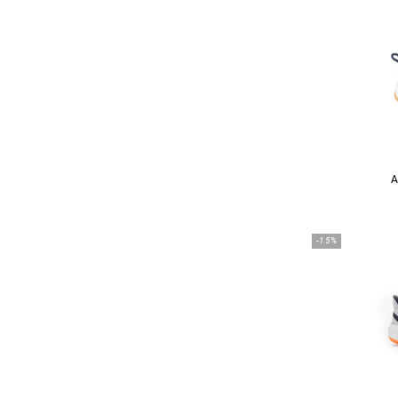
A
-15%