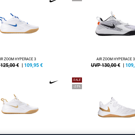
IR ZOOM HYPERACE 3
AIR ZOOM HYPERACE 3
125,00 €
|
109,95
€
UVP 130,00 €
|
109
SALE
-25%