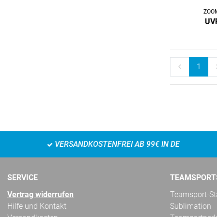
ZOOM
UVP
1
VERSANDKOSTENFREI AB 99€ IN DE
SERVICE
TEAMSPORT
Vertrag widerrufen
Teamsport-Sta
Hilfe und Kontakt
Sublimation