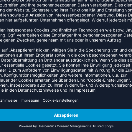
Seitenbetreiber erstellten Inhalte und Werke auf diesen Seiten u
Verbreitung und jede Art der Verwertung außerhalb der Grenzen 
n Autors bzw. Erstellers. Downloads und Kopien dieser Seite sind
alte auf dieser Seite nicht vom Betreiber erstellt wurden, werde
er als solche gekennzeichnet. Sollten Sie trotzdem auf eine Urhe
n Hinweis. Bei Bekanntwerden von Rechtsverletzungen werden w
p-Lintfort
intfort
@ballsportdirekt.de
lldirekt.de
direkt.de