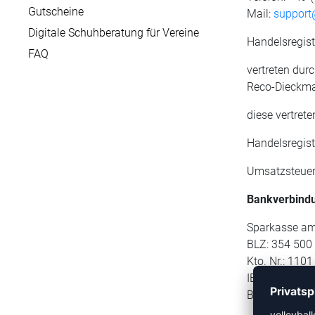
Gutscheine
Mail:
support@
Digitale Schuhberatung für Vereine
Handelsregist
FAQ
vertreten dur
Reco-Dieck
diese vertret
Handelsregis
Umsatzsteuer
Bankverbind
Sparkasse am
BLZ: 354 500
Kto. Nr.: 110
IBAN: DE 28
BIC: WELAD