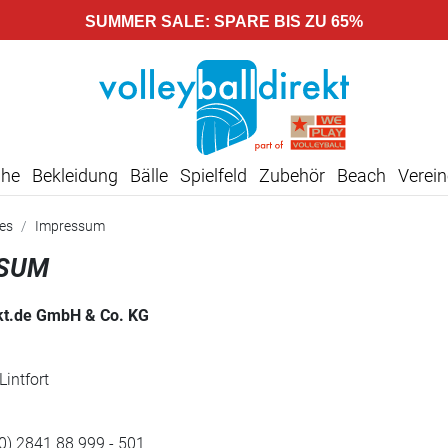
SUMMER SALE: SPARE BIS ZU 65%
uhe
Bekleidung
Bälle
Spielfeld
Zubehör
Beach
Verein
ces
Impressum
SSUM
ekt.de GmbH & Co. KG
intfort
(0) 2841 88 999 - 501