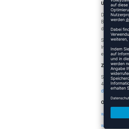
Urheberrecht
Die durch die 
Bearbeitung, 
des jeweilige
Soweit die Inh
Inhalte Dritt
entsprechende
Zentrale Kam
Südstraße 15
47475 Kamp-L
direktverkauf
Online-Shops
www.basketba
www.handball