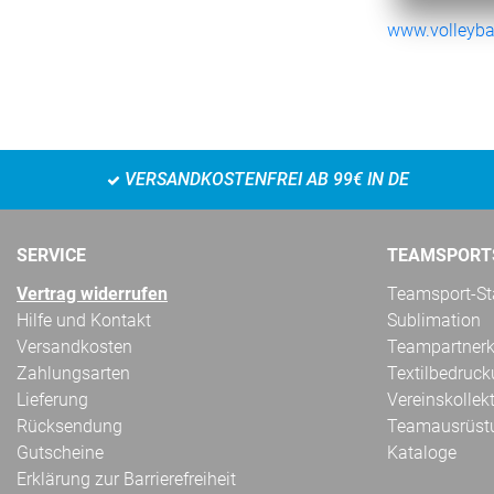
www.volleybal
VERSANDKOSTENFREI AB 99€ IN DE
SERVICE
TEAMSPORT
Vertrag widerrufen
Teamsport-Sta
Hilfe und Kontakt
Sublimation
Versandkosten
Teampartnerk
Zahlungsarten
Textilbedruc
Lieferung
Vereinskollek
Rücksendung
Teamausrüst
Gutscheine
Kataloge
Erklärung zur Barrierefreiheit