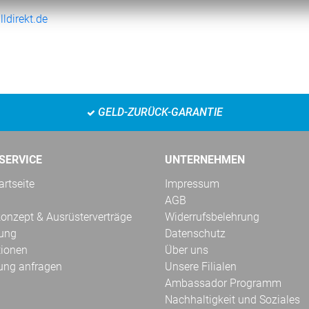
ldirekt.de
GELD-ZURÜCK-GARANTIE
SERVICE
UNTERNEHMEN
rtseite
Impressum
AGB
onzept & Ausrüsterverträge
Widerrufsbelehrung
kung
Datenschutz
tionen
Über uns
ung anfragen
Unsere Filialen
Ambassador Programm
Nachhaltigkeit und Soziales