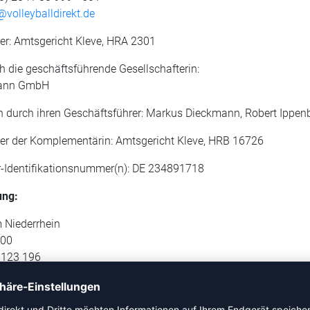
volleyballdirekt.de
er: Amtsgericht Kleve, HRA 2301
ch die geschäftsführende Gesellschafterin:
mann GmbH
en durch ihren Geschäftsführer: Markus Dieckmann, Robert Ippenb
ter der Komplementärin: Amtsgericht Kleve, HRB 16726
-Identifikationsnummer(n): DE 234891718
ung:
 Niederrhein
 00
1 123 196
354500001101123196
ED1MOR