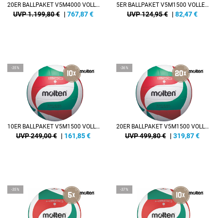
20ER BALLPAKET V5M4000 VOLLEYBALL
5ER BALLPAKET V5M1500 VOLLEYBALL
UVP 1.199,80 €
|
767,87
€
UVP 124,95 €
|
82,47
€
-35%
-36%
10ER BALLPAKET V5M1500 VOLLEYBALL
20ER BALLPAKET V5M1500 VOLLEYBALL
UVP 249,00 €
|
161,85
€
UVP 499,80 €
|
319,87
€
-35%
-37%