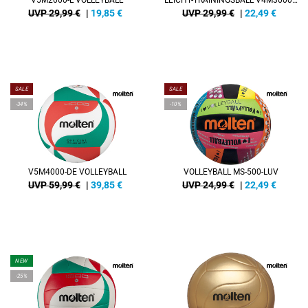
V5M2000-L VOLLEYBALL
LEICHT-TRAININGSBALL V4M3000-L
UVP 29,99 €
|
19,85
€
UVP 29,99 €
|
22,49
€
SALE
SALE
-34%
-10%
V5M4000-DE VOLLEYBALL
VOLLEYBALL MS-500-LUV
UVP 59,99 €
|
39,85
€
UVP 24,99 €
|
22,49
€
NEW
-25%