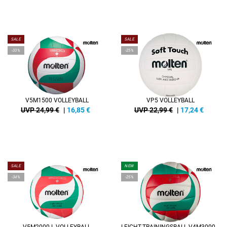
SALE
SALE
-33%
-25%
V5M1500 VOLLEYBALL
VP5 VOLLEYBALL
UVP 24,99 €
|
16,85
€
UVP 22,99 €
|
17,24
€
SALE
NEW
-34%
-25%