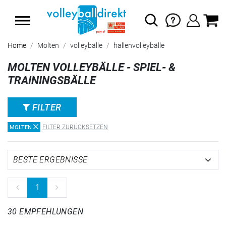
SUMMER SALE: SPARE BIS ZU 65%
Home
Molten
volleybälle
hallenvolleybälle
MOLTEN VOLLEYBÄLLE - SPIEL- &
TRAININGSBÄLLE
FILTER
FILTER ZURÜCKSETZEN
MOLTEN
1
30 EMPFEHLUNGEN