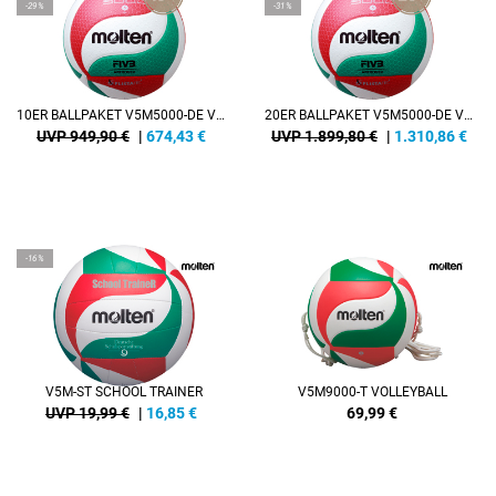
-29%
-31%
10ER BALLPAKET V5M5000-DE VOLLEYBALL
20ER BALLPAKET V5M5000-DE VOLLEYBALL
UVP 949,90 €
|
674,43
€
UVP 1.899,80 €
|
1.310,86
€
-16%
V5M-ST SCHOOL TRAINER
V5M9000-T VOLLEYBALL
UVP 19,99 €
|
16,85
€
69,99
€