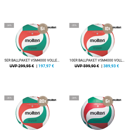
-34%
-35%
5ER BALLPAKET V5M4000 VOLLEYBALL
10ER BALLPAKET V5M4000 VOLLEYBALL
UVP 299,95 €
|
197,97
€
UVP 599,90 €
|
389,93
€
-36%
-34%