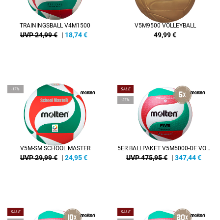
TRAININGSBALL V4M1500
V5M9500 VOLLEYBALL
UVP 24,99 €
|
18,74
€
49,99
€
-17%
SALE
-27%
V5M-SM SCHOOL MASTER
5ER BALLPAKET V5M5000-DE VOLLEYBALL
UVP 29,99 €
|
24,95
€
UVP 475,95 €
|
347,44
€
SALE
SALE