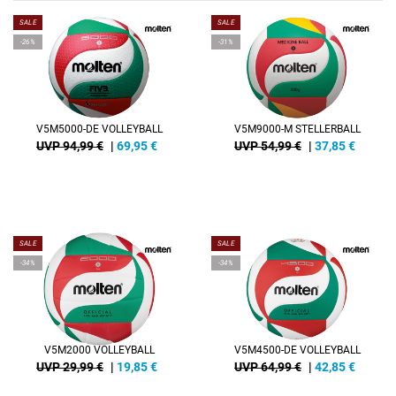
SALE
SALE
-26%
-31%
V5M5000-DE VOLLEYBALL
V5M9000-M STELLERBALL
UVP 94,99 €
|
69,95
€
UVP 54,99 €
|
37,85
€
SALE
SALE
-34%
-34%
V5M2000 VOLLEYBALL
V5M4500-DE VOLLEYBALL
UVP 29,99 €
|
19,85
€
UVP 64,99 €
|
42,85
€