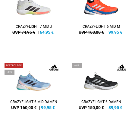
CRAZYFLIGHT 7 MID J
CRAZYFLIGHT 6 MID M
UVP 74,95 €
|
64,95
€
UVP 160,00 €
|
99,95
€
RESTPOSTEN
-40%
-38%
CRAZYFLIGHT 6 MID DAMEN
CRAZYFLIGHT 6 DAMEN
UVP 160,00 €
|
99,95
€
UVP 150,00 €
|
89,95
€