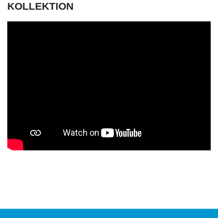
KOLLEKTION