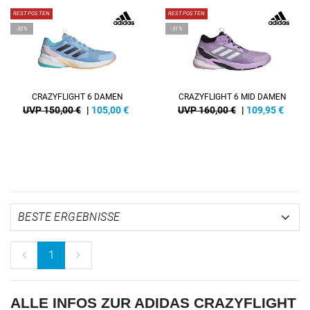
RESTPOSTEN
RESTPOSTEN
-30%
-31%
CRAZYFLIGHT 6 DAMEN
CRAZYFLIGHT 6 MID DAMEN
UVP 150,00 €
|
105,00
€
UVP 160,00 €
|
109,95
€
1
ALLE INFOS ZUR ADIDAS CRAZYFLIGHT