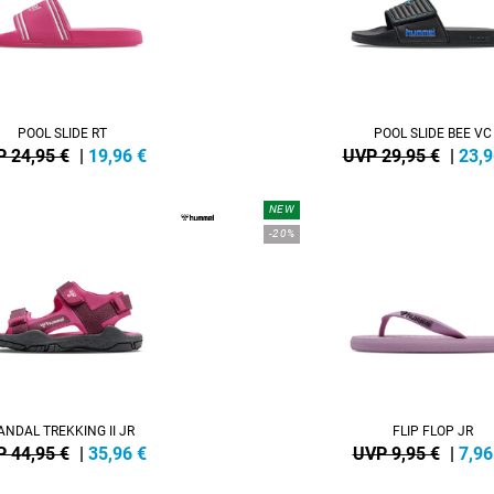
POOL SLIDE RT
POOL SLIDE BEE VC
 24,95 €
|
19,96
€
UVP 29,95 €
|
23,9
NEW
-20%
ANDAL TREKKING II JR
FLIP FLOP JR
 44,95 €
|
35,96
€
UVP 9,95 €
|
7,96