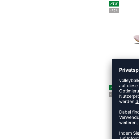
NEW
-15%
UVP
NEW
-20%