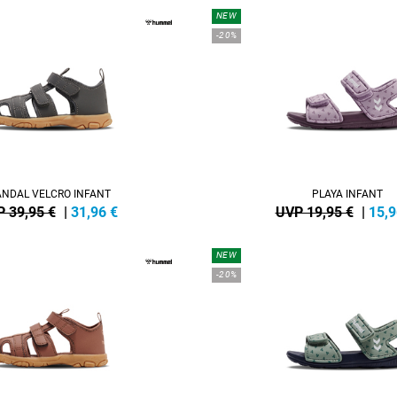
NEW
-20%
ANDAL VELCRO INFANT
PLAYA INFANT
 39,95 €
|
31,96
€
UVP 19,95 €
|
15,9
NEW
-20%