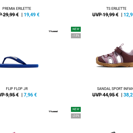
PREMIA ERILETTE
TS ERILETTE
 29,99 €
|
19,49
€
UVP 19,99 €
|
12,9
NEW
-15%
FLIP FLOP JR
SANDAL SPORT INFA
P 9,95 €
|
7,96
€
UVP 44,95 €
|
38,2
NEW
-20%