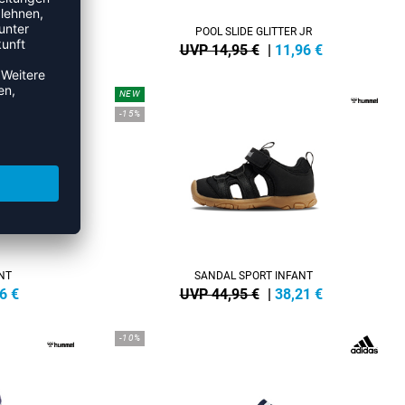
LIDE
POOL SLIDE GLITTER JR
1
€
UVP 14,95 €
|
11,96
€
NEW
-15%
NT
SANDAL SPORT INFANT
6
€
UVP 44,95 €
|
38,21
€
-10%