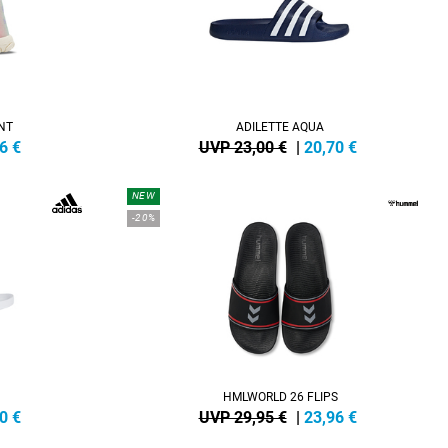
NT
ADILETTE AQUA
6
€
UVP 23,00 €
|
20,70
€
NEW
-20%
HMLWORLD 26 FLIPS
0
€
UVP 29,95 €
|
23,96
€