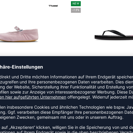
NEW
-15%
HUMMEL GYM SHOE
FLIP FLOP 2.0
 14,95 €
|
12,71
€
UVP 19,95 €
|
16,9
NEW
-15%