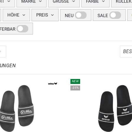
HT
MARKE
GRÖSSE
FARBE
KOLLEK
HÖHE
PREIS
NEU
SALE
EFERBAR
LUNGEN
NEW
-35%