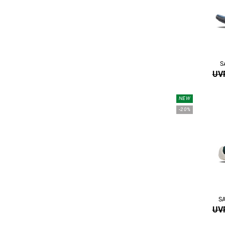
S
UVP
NEW
-20%
S
UVP