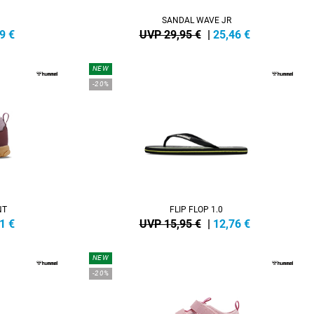
SANDAL WAVE JR
9
€
UVP 29,95 €
|
25,46
€
NEW
-20%
NT
FLIP FLOP 1.0
1
€
UVP 15,95 €
|
12,76
€
NEW
-20%