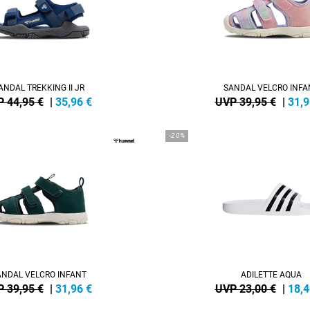
ANDAL TREKKING II JR
SANDAL VELCRO INFA
 44,95 €
|
35,96
€
UVP 39,95 €
|
31,9
-20%
ANDAL VELCRO INFANT
ADILETTE AQUA
 39,95 €
|
31,96
€
UVP 23,00 €
|
18,4