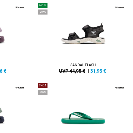
NEW
-29%
SANDAL FLASH
6
€
UVP 44,95 €
|
31,95
€
SALE
-35%