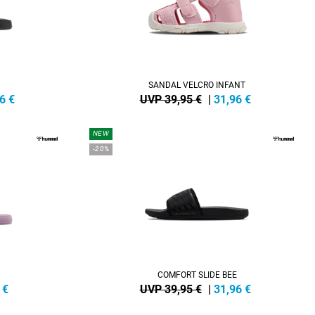
SANDAL VELCRO INFANT
6
€
UVP 39,95 €
|
31,96
€
NEW
-20%
COMFORT SLIDE BEE
€
UVP 39,95 €
|
31,96
€