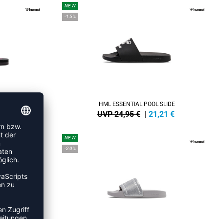
NEW
-15%
HML ESSENTIAL POOL SLIDE
6
€
UVP 24,95 €
|
21,21
€
NEW
-20%