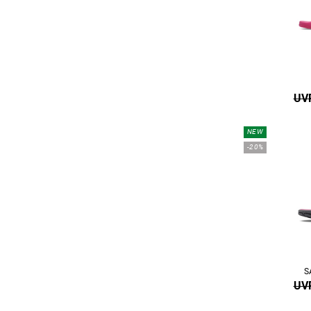
UVP
NEW
-20%
S
UVP