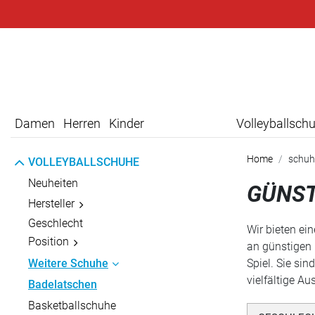
Damen
Herren
Kinder
Volleyballsch
Home
schuh
VOLLEYBALLSCHUHE
Neuheiten
GÜNST
Hersteller
Geschlecht
Wir bieten ei
Position
an günstigen 
Weitere Schuhe
Spiel. Sie si
vielfältige A
Badelatschen
Basketballschuhe