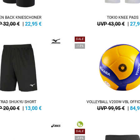
EN BACK KNIESCHONER
TOKIO KNEE PADS
 32,00 €
|
22,95
€
UVP 43,00 €
|
27,9
SALE
-15%
TRAD SHUKYU SHORT
VOLLEYBALL V200W-VBL OFFIC
 20,00 €
|
13,00
€
UVP 99,95 €
|
84,9
SALE
-35%