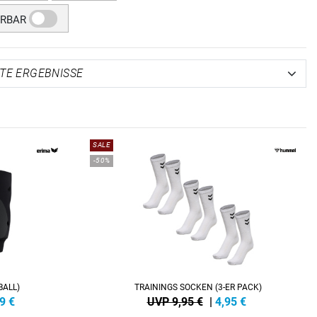
ERBAR
SALE
-50%
BALL)
TRAININGS SOCKEN (3-ER PACK)
9
€
UVP 9,95 €
|
4,95
€