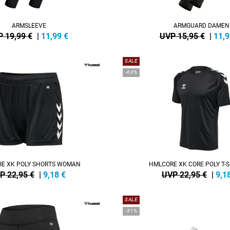
ARMSLEEVE
ARMGUARD DAMEN
 19,99 €
|
11,99
€
UVP 15,95 €
|
11,9
SALE
-60%
E XK POLY SHORTS WOMAN
HMLCORE XK CORE POLY T-S
P 22,95 €
|
9,18
€
UVP 22,95 €
|
9,1
SALE
-31%