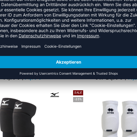
SALE
-55%
BEACH PRO BV550C
HMLCORE XK BASKET JE
 94,95 €
|
74,95
€
UVP 24,95 €
|
11,2
SALE
-35%