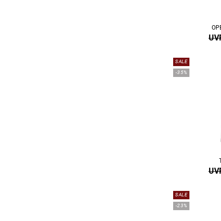
OP
UVP
SALE
-35%
UVP
SALE
-23%