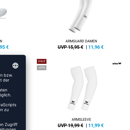
EN
ARMGUARD DAMEN
,95
€
UVP 15,95 €
|
11,96
€
SALE
-40%
PADS
ARMSLEEVE
5
€
UVP 19,99 €
|
11,99
€