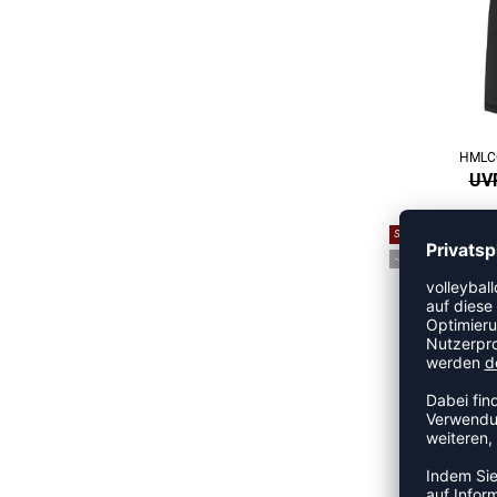
HMLC
UVP
SALE
-37%
TOK
UVP