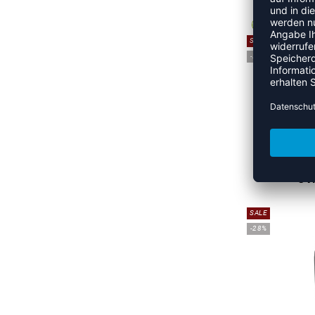
SALE
-21%
UVP
SALE
-28%