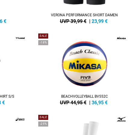
VERONA PERFORMANCE SHORT DAMEN
6
€
UVP 39,99 €
|
23,99
€
SALE
-18%
HIRT S/S
BEACHVOLLEYBALL BV552C
8
€
UVP 44,95 €
|
36,95
€
SALE
-25%