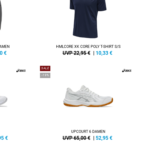
DAMEN
HMLCORE XK CORE POLY T-SHIRT S/S
0
€
UVP 22,95 €
|
10,33
€
SALE
-19%
UPCOURT 6 DAMEN
95
€
UVP 65,00 €
|
52,95
€