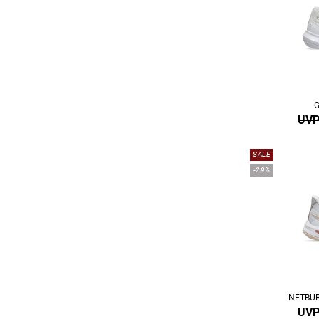
G
UVP
SALE
-29%
NETBUR
UVP