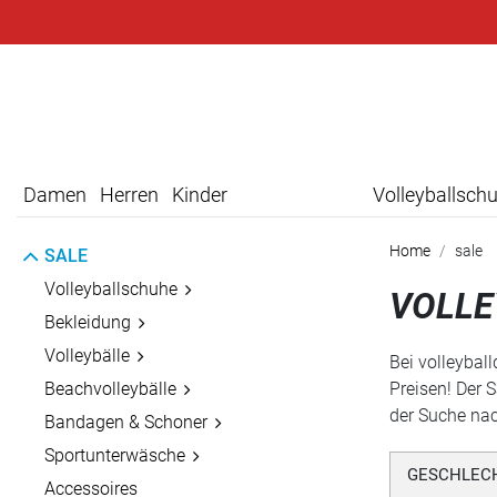
Damen
Herren
Kinder
Volleyballsch
Home
sale
SALE
Volleyballschuhe
VOLLE
Bekleidung
Volleybälle
Bei volleybal
Beachvolleybälle
Preisen! Der S
der Suche nach
Bandagen & Schoner
Sportunterwäsche
GESCHLEC
Accessoires