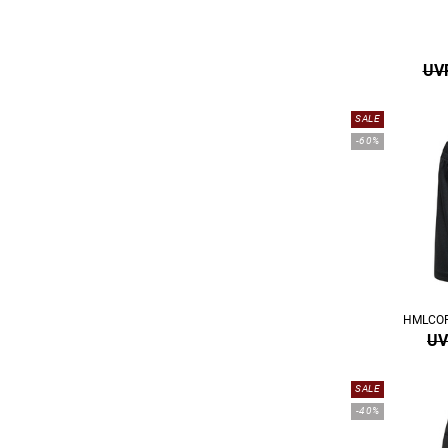
UVP
SALE
-60%
HMLCOR
UV
SALE
-40%