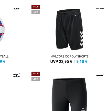
SALE
-60%
YBALL
HMLCORE XK POLY SHORTS
9
€
UVP 22,95 €
|
9,18
€
SALE
-40%