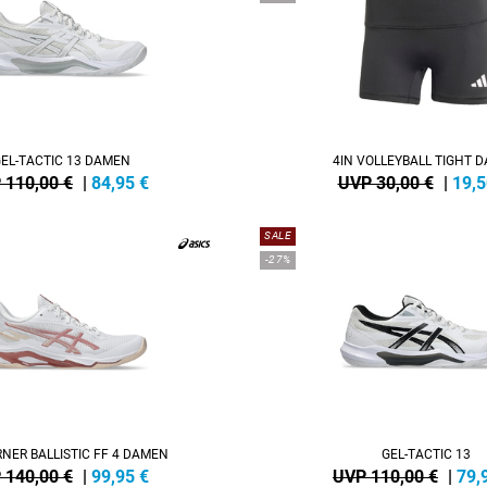
EL-TACTIC 13 DAMEN
4IN VOLLEYBALL TIGHT 
 110,00 €
|
84,95
€
UVP 30,00 €
|
19,5
SALE
-27%
NER BALLISTIC FF 4 DAMEN
GEL-TACTIC 13
 140,00 €
|
99,95
€
UVP 110,00 €
|
79,