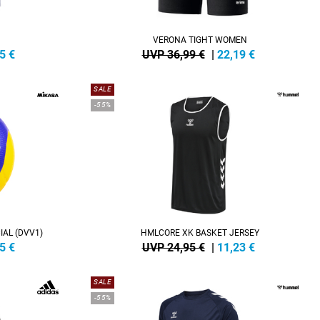
VERONA TIGHT WOMEN
5
€
UVP 36,99 €
|
22,19
€
SALE
-55%
IAL (DVV1)
HMLCORE XK BASKET JERSEY
5
€
UVP 24,95 €
|
11,23
€
SALE
-55%