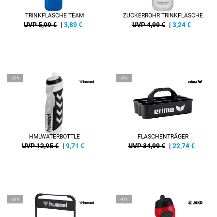
TRINKFLASCHE TEAM
ZUCKERROHR TRINKFLASCHE
UVP 5,99 €
|
3,89
€
UVP 4,99 €
|
3,24
€
-25%
-35%
HMLWATERBOTTLE
FLASCHENTRÄGER
UVP 12,95 €
|
9,71
€
UVP 34,99 €
|
22,74
€
-30%
-40%