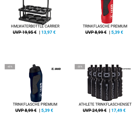
HMLWATERBOTTLE CARRIER
TRINKFLASCHE PREMIUM
UVP 19,95 €
|
13,97
€
UVP 8,99 €
|
5,39
€
-40%
-30%
TRINKFLASCHE PREMIUM
ATHLETE TRINKFLASCHENSET
UVP 8,99 €
|
5,39
€
UVP 24,99 €
|
17,49
€