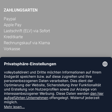
ZAHLUNGSARTEN
Paypal
Apple Pay
Lastschrift (ELV) via Sofort
Kreditkarte
Rechnungskauf via Klarna
Vorkasse
ABONNIERE JETZT DEN KOSTENLOSEN
VOLLEYBALLDIREKT-NEWSLETTER UND VERPASSE KEINE
NEUIGKEIT ODER AKTION MEHR.
JETZT ANMELDEN
FOLLOW US