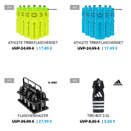
-30%
-30%
ATHLETE TRINKFLASCHENSET
ATHLETE TRINKFLASCHENSET
UVP 24,99 €
|
17,49
€
UVP 24,99 €
|
17,49
€
-30%
-30%
FLASCHENHALTER
TIRO BOT 0.5L
UVP 39,99 €
|
27,99
€
UVP 8,00 €
|
5,60
€