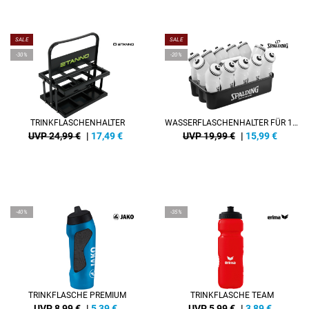
SALE
SALE
-30%
-20%
TRINKFLASCHENHALTER
WASSERFLASCHENHALTER FÜR 12 FLASCHEN
UVP 24,99 €
|
17,49
€
UVP 19,99 €
|
15,99
€
-40%
-35%
TRINKFLASCHE PREMIUM
TRINKFLASCHE TEAM
UVP 8,99 €
|
5,39
€
UVP 5,99 €
|
3,89
€