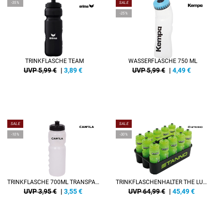
-35%
SALE
-25%
TRINKFLASCHE TEAM
WASSERFLASCHE 750 ML
UVP 5,99 €
|
3,89
€
UVP 5,99 €
|
4,49
€
SALE
SALE
-10%
-30%
TRINKFLASCHE 700ML TRANSPARENT
TRINKFLASCHENHALTER THE LUXE
UVP 3,95 €
|
3,55
€
UVP 64,99 €
|
45,49
€