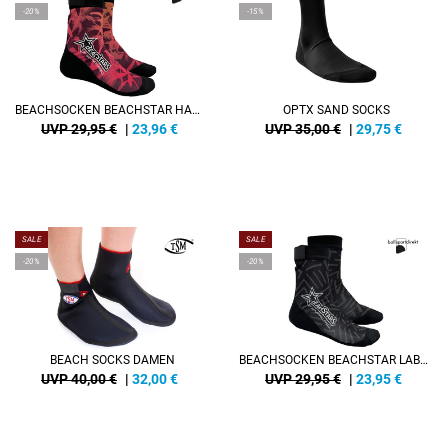
-20%
-15%
BEACHSOCKEN BEACHSTAR HAWAII
OPTX SAND SOCKS
UVP 29,95 €
|
23,96
€
UVP 35,00 €
|
29,75
€
SALE
SALE
-20%
-20%
BEACH SOCKS DAMEN
BEACHSOCKEN BEACHSTAR LABYRINTH
UVP 40,00 €
|
32,00
€
UVP 29,95 €
|
23,95
€