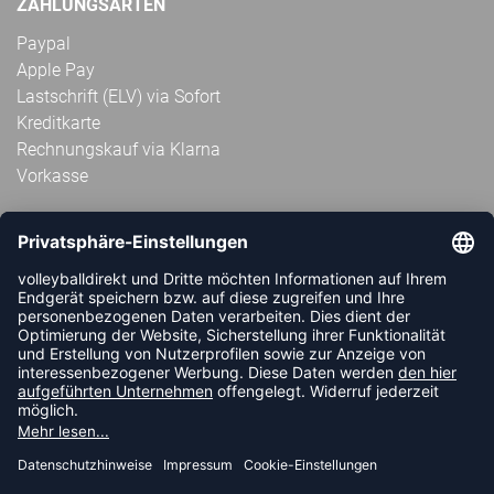
ZAHLUNGSARTEN
Paypal
Apple Pay
Lastschrift (ELV) via Sofort
Kreditkarte
Rechnungskauf via Klarna
Vorkasse
ABONNIERE JETZT DEN KOSTENLOSEN
VOLLEYBALLDIREKT-NEWSLETTER UND VERPASSE KEINE
NEUIGKEIT ODER AKTION MEHR.
JETZT ANMELDEN
FOLLOW US