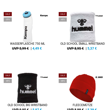
SALE
SALE
-25%
-40%
WASSERFLASCHE 750 ML
OLD SCHOOL SMALL WRISTBAND
UVP 5,99 €
|
4,49
€
UVP 8,95 €
|
5,37
€
SALE
SALE
-40%
-40%
OLD SCHOOL BIG WRISTBAND
FLEECEMÜTZE
UVP 9,95 €
|
5,97
€
UVP 8,99 €
|
5,39
€