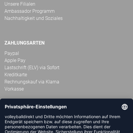
Unsere Filialen
Ambassador Programm
Nachhaltigkeit und Soziales
ZAHLUNGSARTEN
Paypal
Apple Pay
Lastschrift (ELV) via Sofort
Kreditkarte
Rechnungskauf via Klarna
Vorkasse
ABONNIERE JETZT DEN KOSTENLOSEN
VOLLEYBALLDIREKT-NEWSLETTER UND VERPASSE KEINE
NEUIGKEIT ODER AKTION MEHR.