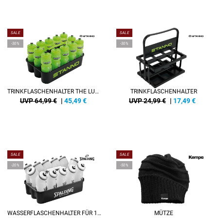
SALE
SALE
-30%
-30%
TRINKFLASCHENHALTER THE LUXE
TRINKFLASCHENHALTER
UVP 64,99 €
|
45,49
€
UVP 24,99 €
|
17,49
€
SALE
SALE
-20%
-50%
WASSERFLASCHENHALTER FÜR 12 FLASCHEN
MÜTZE