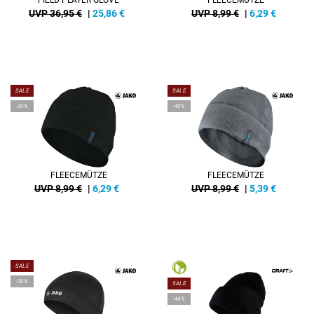
FIELD PLAYER GLOVE
FLEECEMÜTZE
UVP 36,95 €
|
25,86
€
UVP 8,99 €
|
6,29
€
SALE
SALE
-30%
-40%
FLEECEMÜTZE
FLEECEMÜTZE
UVP 8,99 €
|
6,29
€
UVP 8,99 €
|
5,39
€
SALE
-30%
SALE
-44%