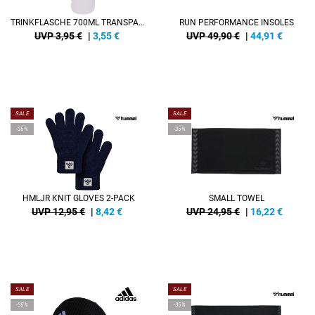
TRINKFLASCHE 700ML TRANSPARENT
RUN PERFORMANCE INSOLES
UVP 3,95 €
|
3,55
€
UVP 49,90 €
|
44,91
€
SALE
SALE
-35%
-35%
HMLJR KNIT GLOVES 2-PACK
SMALL TOWEL
UVP 12,95 €
|
8,42
€
UVP 24,95 €
|
16,22
€
SALE
SALE
-35%
-35%