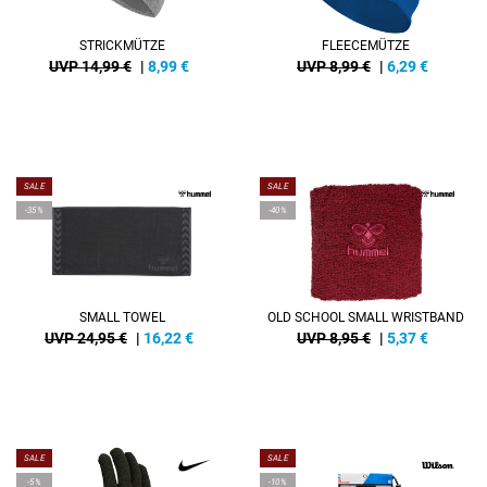
STRICKMÜTZE
FLEECEMÜTZE
UVP 14,99 €
|
8,99
€
UVP 8,99 €
|
6,29
€
SALE
SALE
-35%
-40%
SMALL TOWEL
OLD SCHOOL SMALL WRISTBAND
UVP 24,95 €
|
16,22
€
UVP 8,95 €
|
5,37
€
SALE
SALE
-5%
-10%