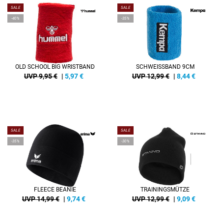
SALE
SALE
-40%
-35%
OLD SCHOOL BIG WRISTBAND
SCHWEISSBAND 9CM
UVP 9,95 €
|
5,97
€
UVP 12,99 €
|
8,44
€
SALE
SALE
-35%
-30%
FLEECE BEANIE
TRAININGSMÜTZE
UVP 14,99 €
|
9,74
€
UVP 12,99 €
|
9,09
€