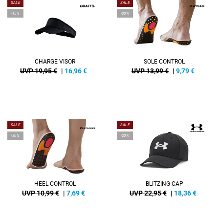
SALE
SALE
-15%
-30%
CHARGE VISOR
SOLE CONTROL
UVP 19,95 €
|
16,96
€
UVP 13,99 €
|
9,79
€
SALE
SALE
-30%
-20%
HEEL CONTROL
BLITZING CAP
UVP 10,99 €
|
7,69
€
UVP 22,95 €
|
18,36
€