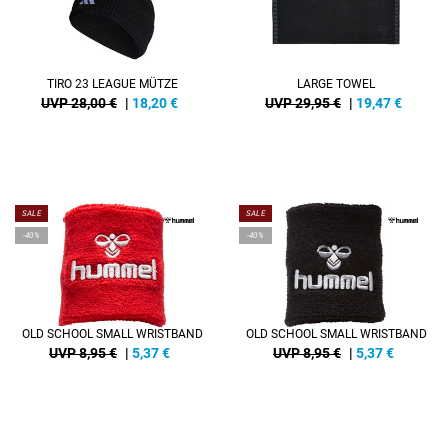
TIRO 23 LEAGUE MÜTZE
LARGE TOWEL
UVP 28,00 €
|
18,20
€
UVP 29,95 €
|
19,47
€
SALE
SALE
-40%
-40%
OLD SCHOOL SMALL WRISTBAND
OLD SCHOOL SMALL WRISTBAND
UVP 8,95 €
|
5,37
€
UVP 8,95 €
|
5,37
€