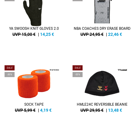
YA SWOOSH KNIT GLOVES 2.0
NBA COACHES DRY ERASE BOARD
UVP 15,00 €
|
14,25
€
UVP 24,95 €
|
22,46
€
SALE
SALE
-30%
-55%
SOCK TAPE
HMLE24C REVERSIBLE BEANIE
UVP 5,99 €
|
4,19
€
UVP 29,95 €
|
13,48
€