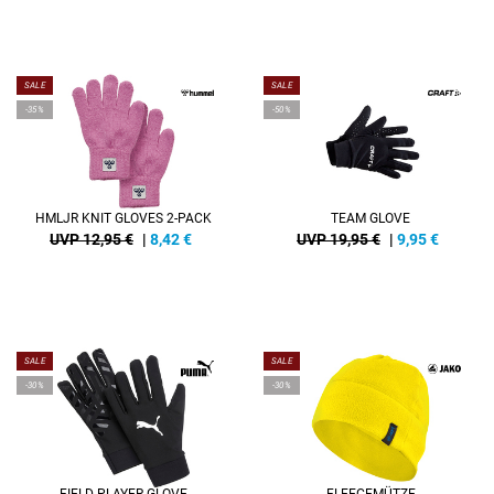
SALE
SALE
-35%
-50%
HMLJR KNIT GLOVES 2-PACK
TEAM GLOVE
UVP 12,95 €
|
8,42
€
UVP 19,95 €
|
9,95
€
SALE
SALE
-30%
-30%