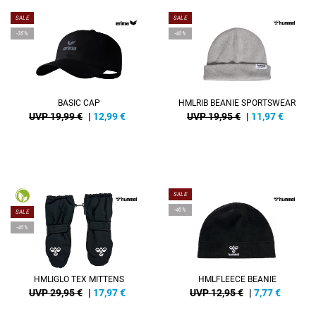
SALE
SALE
-35%
-40%
BASIC CAP
HMLRIB BEANIE SPORTSWEAR
UVP 19,99 €
|
12,99
€
UVP 19,95 €
|
11,97
€
SALE
-40%
SALE
-40%
HMLIGLO TEX MITTENS
HMLFLEECE BEANIE
UVP 29,95 €
|
17,97
€
UVP 12,95 €
|
7,77
€