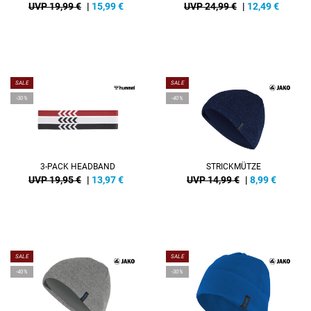
UVP 19,99 €
|
15,99
€
UVP 24,99 €
|
12,49
€
SALE
SALE
-30%
-40%
3-PACK HEADBAND
STRICKMÜTZE
UVP 19,95 €
|
13,97
€
UVP 14,99 €
|
8,99
€
SALE
SALE
-40%
-30%