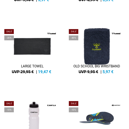
SALE
SALE
-35%
-40%
LARGE TOWEL
OLD SCHOOL BIG WRISTBAND
UVP 29,95 €
|
19,47
€
UVP 9,95 €
|
5,97
€
SALE
SALE
-10%
-10%