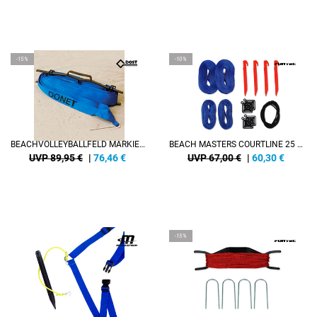
-15%
-10%
BEACHVOLLEYBALLFELD MARKIERUNGSLINIEN, 8 X 16 M, 50 MM BREIT
BEACH MASTERS COURTLINE 25 MM (FREI JUSTIERBAR, MIT MARKIERUNGEN FÜR 8 X 16 M UND 9 X 18 M)
UVP 89,95 €
|
76,46
€
UVP 67,00 €
|
60,30
€
-15%