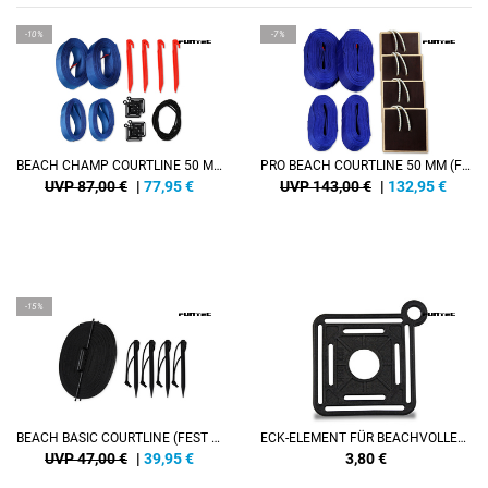
-10%
-7%
BEACH CHAMP COURTLINE 50 MM (FREI JUSTIERBAR, MIT MARKIERUNGEN FÜR 8 X 16 M UND 9 X 18 M)
PRO BEACH COURTLINE 50 MM (FREI JUSTIERBAR, MIT MARKIERUNGEN FÜR 8 X 16 M UND 9 X 18 M)
UVP 87,00 €
|
77,95
€
UVP 143,00 €
|
132,95
€
-15%
BEACH BASIC COURTLINE (FEST VERNÄHTE COURTLINE, 8 X 16 M, MIT KUNSTSTOFFHERINGEN)
ECK-ELEMENT FÜR BEACHVOLLEYBALL COURTLINES (FÜR BEACH MASTERS, BEACH CHAMP UND PRO BEACH COURTLINE)
UVP 47,00 €
|
39,95
€
3,80
€