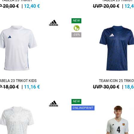
 20,00 €
|
12,40
€
UVP 20,00 €
|
12,4
NEW
-38%
ABELA 23 TRIKOT KIDS
TEAM ICON 25 TRIKO
 18,00 €
|
11,16
€
UVP 30,00 €
|
18,6
NEW
ONLINEPRINT