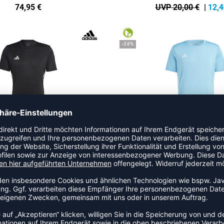
74,95
€
UVP 20,00 €
|
12,4
-38%
TABELA 23 TRIKOT
TABELA 23 TRIKOT
 20,00 €
|
12,40
€
UVP 20,00 €
|
12,4
NEW
ONLINEPRINT