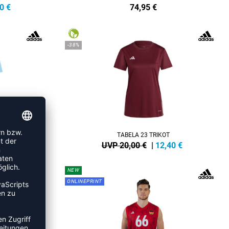
0
€
74,95
€
-38%
TABELA 23 TRIKOT
0
€
UVP 20,00 €
|
12,40
€
NEW
ONLINEPRINT