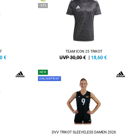
-38%
T
TEAM ICON 25 TRIKOT
0
€
UVP 30,00 €
|
18,60
€
NEW
ONLINEPRINT
DVV TRIKOT SLEEVELESS DAMEN 2026