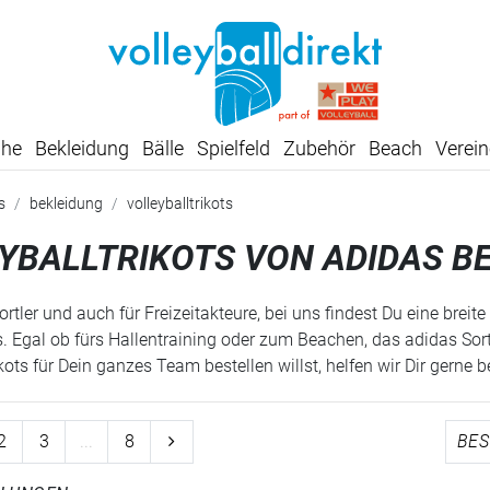
SUMMER SALE: SPARE BIS ZU 65%
uhe
Bekleidung
Bälle
Spielfeld
Zubehör
Beach
Verein
s
bekleidung
volleyballtrikots
YBALLTRIKOTS VON ADIDAS BE
ortler und auch für Freizeitakteure, bei uns findest Du eine bre
s. Egal ob fürs Hallentraining oder zum Beachen, das adidas Sor
kots für Dein ganzes Team bestellen willst, helfen wir Dir gerne
2
3
...
8