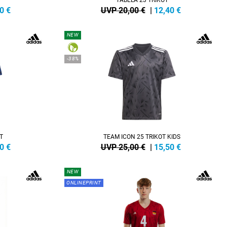
0
€
UVP 20,00 €
|
12,40
€
NEW
-38%
T
TEAM ICON 25 TRIKOT KIDS
0
€
UVP 25,00 €
|
15,50
€
NEW
ONLINEPRINT