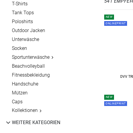
541 EMPFE
T-Shirts
Tank Tops
NEW
Poloshirts
ONLINEPRINT
Outdoor Jacken
Unterwäsche
Socken
Sportunterwäsche
Beachvolleyball
Fitnessbekleidung
DVV TR
Handschuhe
Mützen
NEW
Caps
ONLINEPRINT
Kollektionen
WEITERE KATEGORIEN