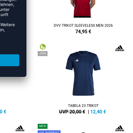
26
DVV TRIKOT SLEEVELESS MEN 2026
74,95
€
-38%
TABELA 23 TRIKOT
0
€
UVP 20,00 €
|
12,40
€
NEW
ONLINEPRINT