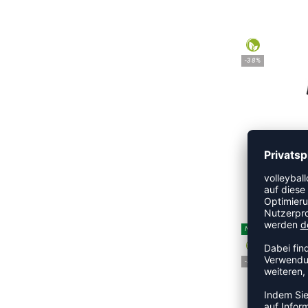
-38%
UVP
NEW
-38%