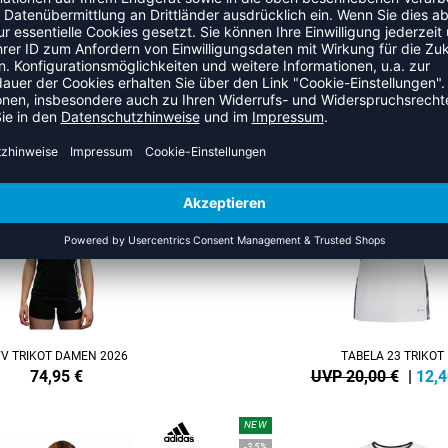
TABELA 23 TRIKOT
DVV TRIKOT MEN 20
 20,00 €
|
12,40
€
74,95
€
SALE
-38%
V TRIKOT DAMEN 2026
TABELA 23 TRIKOT
74,95
€
UVP 20,00 €
|
12,4
NEW
-35%