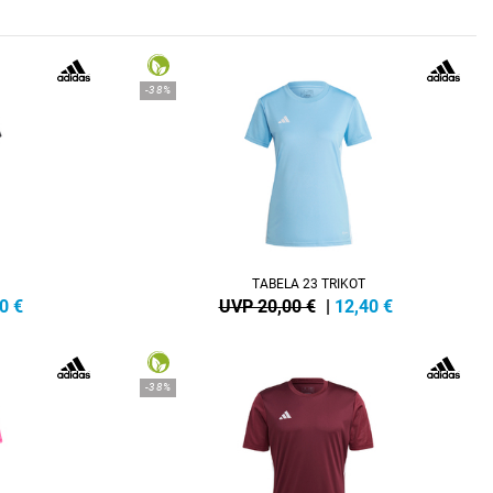
-38%
TABELA 23 TRIKOT
0
€
UVP 20,00 €
|
12,40
€
-38%