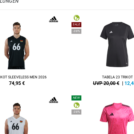
HLUNGEN
SALE
-38%
IKOT SLEEVELESS MEN 2026
TABELA 23 TRIKOT
74,95
€
UVP 20,00 €
|
12,4
NEW
-38%