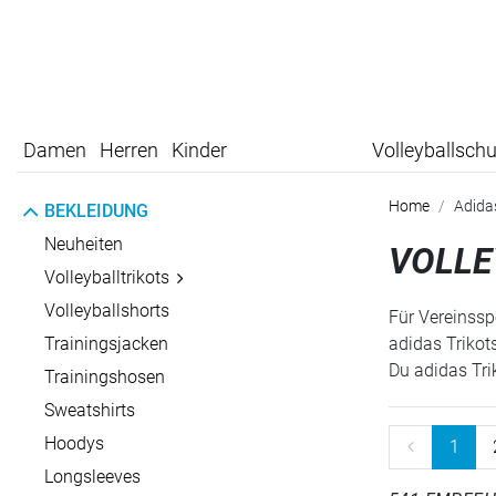
Damen
Herren
Kinder
Volleyballsch
Home
Adida
BEKLEIDUNG
Neuheiten
VOLLE
Volleyballtrikots
Volleyballshorts
Für Vereinssp
Trainingsjacken
adidas Trikot
Du adidas Tri
Trainingshosen
Sweatshirts
Hoodys
1
Longsleeves