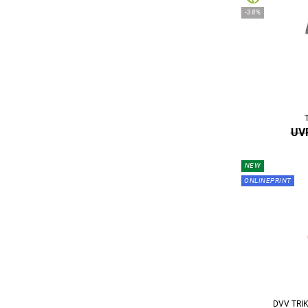
-38%
UVP
NEW
ONLINEPRINT
DVV TRI