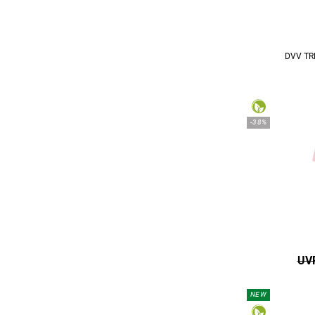
DVV TR
-38%
UVP
NEW