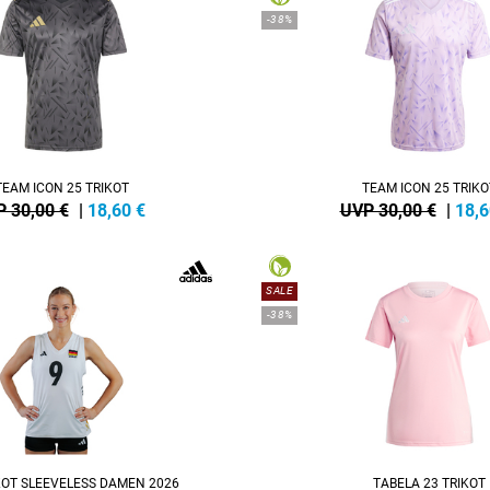
-38%
TEAM ICON 25 TRIKOT
TEAM ICON 25 TRIKO
 30,00 €
|
18,60
€
UVP 30,00 €
|
18,6
SALE
-38%
KOT SLEEVELESS DAMEN 2026
TABELA 23 TRIKOT