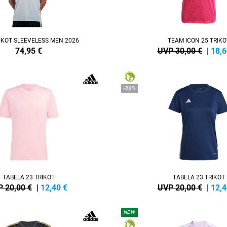
IKOT SLEEVELESS MEN 2026
TEAM ICON 25 TRIKO
74,95
€
UVP 30,00 €
|
18,6
-38%
TABELA 23 TRIKOT
TABELA 23 TRIKOT
 20,00 €
|
12,40
€
UVP 20,00 €
|
12,4
NEW