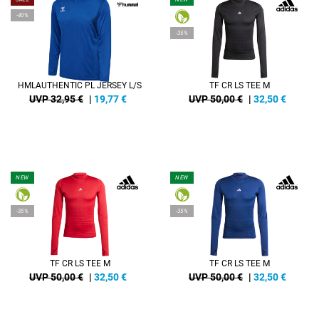
-40%
-35%
HMLAUTHENTIC PL JERSEY L/S
TF CR LS TEE M
UVP 32,95 €
|
19,77
€
UVP 50,00 €
|
32,50
€
NEW
NEW
-35%
-35%
TF CR LS TEE M
TF CR LS TEE M
UVP 50,00 €
|
32,50
€
UVP 50,00 €
|
32,50
€