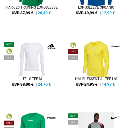
PARK 20 TRAINING LONGSLEEVE
LONGSLEEVE ORGANIC
UVP 37,99 €
|
28,49
€
UVP 19,99 €
|
12,99
€
NEW
SALE
-35%
-40%
TF LS TEE M
HMLBL ESSENTIAL TEE L/S
UVP 38,00 €
|
24,70
€
UVP 24,95 €
|
14,97
€
NEW
-38%
SALE