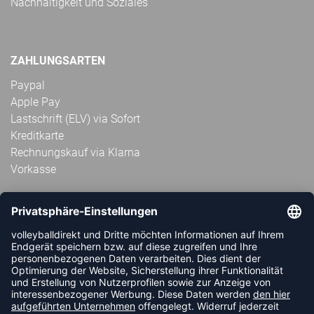
Nachhaltigkeit und Soziales
ZAHLUNGSARTEN
Paypal
Apple Pay
Lastschrift (ELV) via Sofort
Kreditkarte
Rechnungskauf via Klarna
Vorkasse
ABONNIERE JETZT DEN KOSTENLOSEN
VOLLEYBALLDIREKT-NEWSLETTER UND VERPASSE KEINE
NEUIGKEIT ODER AKTION MEHR.
JETZT ANMELDEN