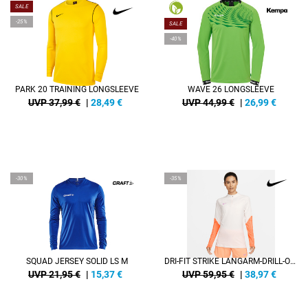
SALE
-25%
SALE
-40%
PARK 20 TRAINING LONGSLEEVE
WAVE 26 LONGSLEEVE
UVP 37,99 €
|
28,49
€
UVP 44,99 €
|
26,99
€
-30%
-35%
SQUAD JERSEY SOLID LS M
DRI-FIT STRIKE LANGARM-DRILL-OBERTEIL FÜR DAMEN
UVP 21,95 €
|
15,37
€
UVP 59,95 €
|
38,97
€