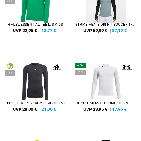
-40%
HMLBL ESSENTIAL TEE L/S KIDS
STRIKE MEN'S DRI-FIT SOCCER 1/2-ZIP DRILL TOP
UVP 22,95 €
|
13,77
€
UVP 59,99 €
|
37,19
€
NEW
-25%
-25%
TECHFIT AEROREADY LONGSLEEVE
HEATGEAR MOCK LONG SLEEVE KIDS
UVP 28,00 €
|
21,00
€
UVP 23,95 €
|
17,96
€