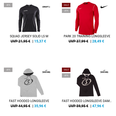
-30%
SALE
-25%
SQUAD JERSEY SOLID LS M
PARK 20 TRAINING LONGSLEEVE
UVP 21,95 €
|
15,37
€
UVP 37,99 €
|
28,49
€
-20%
SALE
-20%
FAST HOODED LONGSLEEVE
FAST HOODED LONGSLEEVE DAMEN
UVP 44,95 €
|
35,96
€
UVP 59,95 €
|
47,96
€