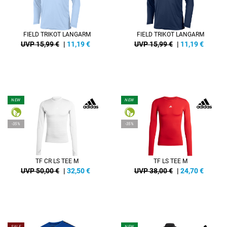
FIELD TRIKOT LANGARM
FIELD TRIKOT LANGARM
UVP 15,99 €
|
11,19
€
UVP 15,99 €
|
11,19
€
NEW
NEW
-35%
-35%
TF CR LS TEE M
TF LS TEE M
UVP 50,00 €
|
32,50
€
UVP 38,00 €
|
24,70
€
SALE
NEW