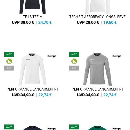
TF LS TEE M
TECHFIT AEROREADY LONGSLEEVE
UVP 38,00 €
|
24,70
€
UVP 28,00 €
|
19,60
€
NEW
NEW
-35%
-35%
PERFORMANCE LANGARMSHIRT
PERFORMANCE LANGARMSHIRT
UVP 34,99 €
|
22,74
€
UVP 34,99 €
|
22,74
€
NEW
NEW