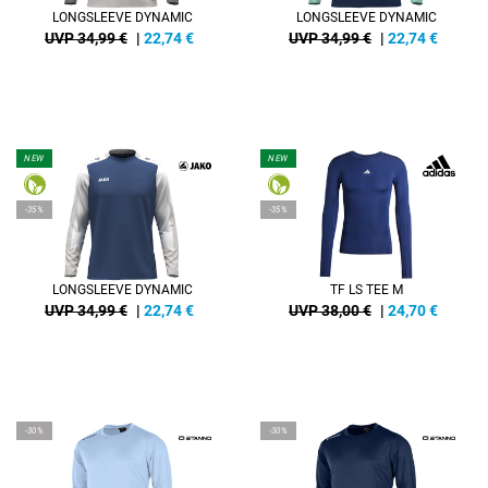
LONGSLEEVE DYNAMIC
LONGSLEEVE DYNAMIC
UVP 34,99 €
|
22,74
€
UVP 34,99 €
|
22,74
€
NEW
NEW
-35%
-35%
LONGSLEEVE DYNAMIC
TF LS TEE M
UVP 34,99 €
|
22,74
€
UVP 38,00 €
|
24,70
€
-30%
-30%