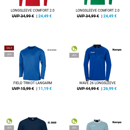
LONGSLEEVE COMFORT 2.0
LONGSLEEVE COMFORT 2.0
UVP 34,99 €
|
24,49
€
UVP 34,99 €
|
24,49
€
SALE
-30%
-40%
FIELD TRIKOT LANGARM
WAVE 26 LONGSLEEVE
UVP 15,99 €
|
11,19
€
UVP 44,99 €
|
26,99
€
-35%
-35%