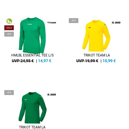
-45%
SALE
-40%
HMLBL ESSENTIAL TEE L/S
TRIKOT TEAM LA
UVP 24,95 €
|
14,97
€
UVP 19,99 €
|
10,99
€
-45%
TRIKOT TEAM LA