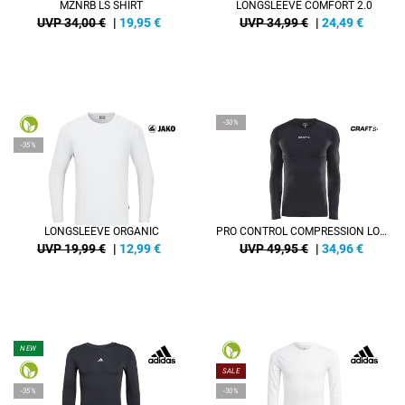
MZNRB LS SHIRT
LONGSLEEVE COMFORT 2.0
UVP 34,00 €
|
19,95
€
UVP 34,99 €
|
24,49
€
-30%
-35%
LONGSLEEVE ORGANIC
PRO CONTROL COMPRESSION LONG SLEEVE UNISEX
UVP 19,99 €
|
12,99
€
UVP 49,95 €
|
34,96
€
NEW
SALE
-35%
-30%