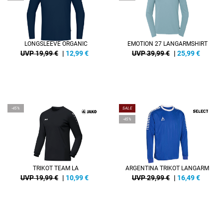
LONGSLEEVE ORGANIC
EMOTION 27 LANGARMSHIRT
UVP 19,99 €
|
12,99
€
UVP 39,99 €
|
25,99
€
-45%
SALE
-45%
TRIKOT TEAM LA
ARGENTINA TRIKOT LANGARM
UVP 19,99 €
|
10,99
€
UVP 29,99 €
|
16,49
€