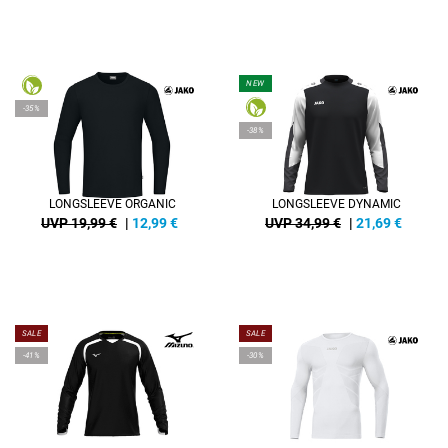
NEW
-35%
-38%
LONGSLEEVE ORGANIC
LONGSLEEVE DYNAMIC
UVP 19,99 €
|
12,99
€
UVP 34,99 €
|
21,69
€
SALE
SALE
-41%
-30%