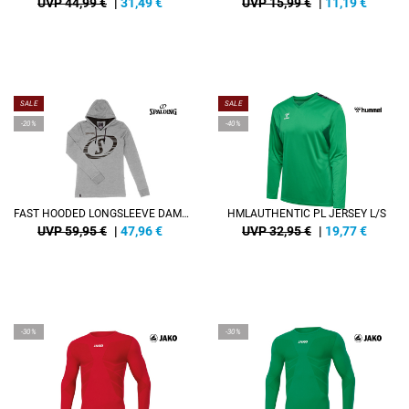
UVP 44,99 €
|
31,49
€
UVP 15,99 €
|
11,19
€
SALE
SALE
-20%
-40%
FAST HOODED LONGSLEEVE DAMEN
HMLAUTHENTIC PL JERSEY L/S
UVP 59,95 €
|
47,96
€
UVP 32,95 €
|
19,77
€
-30%
-30%