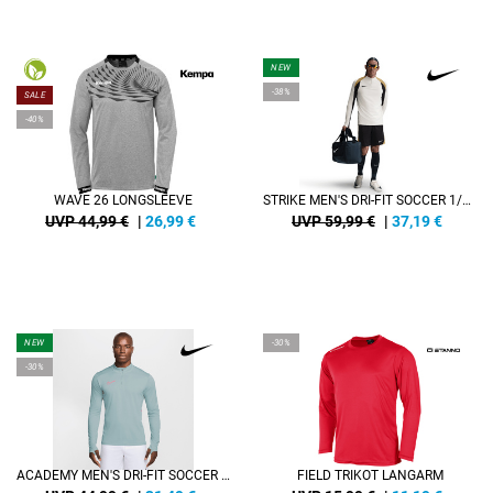
NEW
-38%
SALE
-40%
WAVE 26 LONGSLEEVE
STRIKE MEN'S DRI-FIT SOCCER 1/2-ZIP DRILL TOP
UVP 44,99 €
|
26,99
€
UVP 59,99 €
|
37,19
€
NEW
-30%
-30%
ACADEMY MEN'S DRI-FIT SOCCER DRILL TOP
FIELD TRIKOT LANGARM