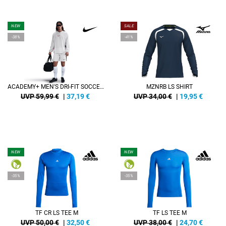
NEW
SALE
-38%
-41%
ACADEMY+ MEN'S DRI-FIT SOCCER SHELL TOP
MZNRB LS SHIRT
UVP 59,99 €
|
37,19
€
UVP 34,00 €
|
19,95
€
NEW
NEW
-35%
-35%
TF CR LS TEE M
TF LS TEE M
UVP 50,00 €
|
32,50
€
UVP 38,00 €
|
24,70
€