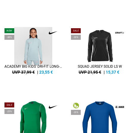
NEW
SALE
-38%
-30%
ACADEMY BIG KIDS' DRI-FIT LONG-SLEEVE 1/4-ZIP SOCCER DRILL TOP
SQUAD JERSEY SOLID LS W
UVP 37,99 €
|
23,55
€
UVP 21,95 €
|
15,37
€
SALE
-25%
-35%