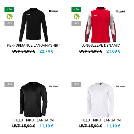
NEW
NEW
-35%
-38%
PERFORMANCE LANGARMSHIRT
LONGSLEEVE DYNAMIC
UVP 34,99 €
|
22,74
€
UVP 34,99 €
|
21,69
€
-30%
-30%
FIELD TRIKOT LANGARM
FIELD TRIKOT LANGARM
UVP 15,99 €
|
11,19
€
UVP 15,99 €
|
11,19
€