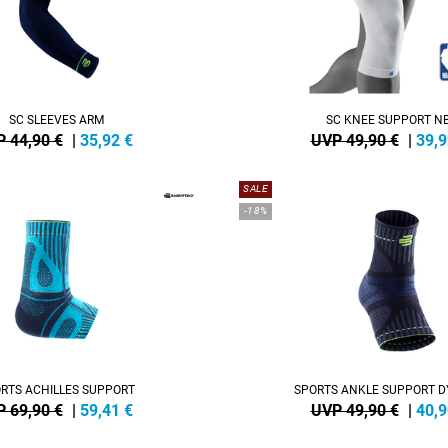
SC SLEEVES ARM
SC KNEE SUPPORT N
 44,90 €
|
35,92
€
UVP 49,90 €
|
39,9
SALE
-18%
RTS ACHILLES SUPPORT
SPORTS ANKLE SUPPORT 
 69,90 €
|
59,41
€
UVP 49,90 €
|
40,9