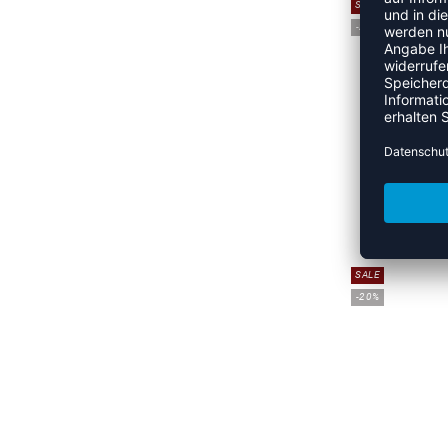
SALE
-20%
S
UVP 
SALE
-20%