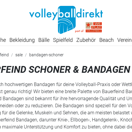
SUMMER SALE: SPARE BIS ZU 65%
uhe
Bekleidung
Bälle
Spielfeld
Zubehör
Beach
Verein
feind
sale
bandagen-schoner
FEIND SCHONER & BANDAGEN 
h hochwertigen Bandagen für deine Volleyball-Praxis oder Wett
kt genau richtig! Wir bieten eine breite Palette von Bauerfeind B
d Bandagen sind bekannt für ihre hervorragende Qualität und 
meiden oder zu reduzieren. Die Bandagen sind speziell für den Vol
 für die Gelenke, Muskeln und Sehnen, die am meisten belastet
erfeind Bandagen, darunter Knie-, Ellbogen-, Handgelenk-, Knö
 maximale Unterstützung und Komfort zu bieten, ohne dabei die