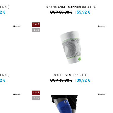
LINKS)
SPORTS ANKLE SUPPORT (RECHTS)
2
€
UVP 69,90 €
|
55,92
€
SALE
-20%
LINKS)
SC SLEEVES UPPER LEG
2
€
UVP 49,90 €
|
39,92
€
SALE
-10%