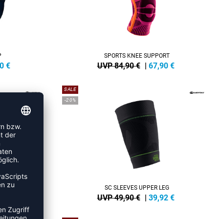
P
SPORTS KNEE SUPPORT
0
€
UVP 84,90 €
|
67,90
€
SALE
-20%
 SUPPORT
SC SLEEVES UPPER LEG
0
€
UVP 49,90 €
|
39,92
€