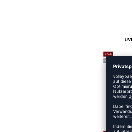
UVP
SALE
-20%
SPO
UVP