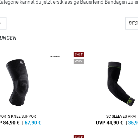
Kategorie kannst du jetzt erstklassige Bauerfeind Bandagen zu 
LUNGEN
SALE
-20%
PORTS KNEE SUPPORT
SC SLEEVES ARM
 84,90 €
|
67,90
€
UVP 44,90 €
|
35,9
SALE