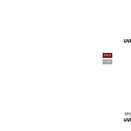
UVP
SALE
-15%
SPO
UVP