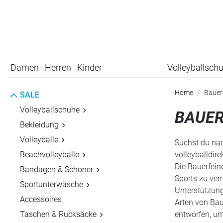
Damen
Herren
Kinder
Volleyballsch
Home
Bauer
SALE
Volleyballschuhe
BAUER
Bekleidung
Volleybälle
Suchst du nac
Beachvolleybälle
volleyballdire
Die Bauerfein
Bandagen & Schoner
Sports zu ver
Sportunterwäsche
Unterstützung
Accessoires
Arten von Bau
Taschen & Rucksäcke
entworfen, um