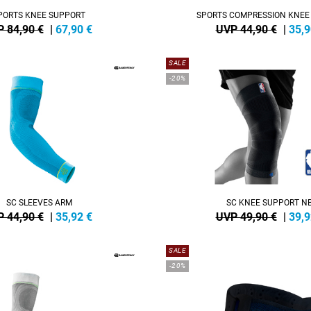
PORTS KNEE SUPPORT
SPORTS COMPRESSION KNEE
 84,90 €
|
67,90
€
UVP 44,90 €
|
35,9
SALE
-20%
SC SLEEVES ARM
SC KNEE SUPPORT N
 44,90 €
|
35,92
€
UVP 49,90 €
|
39,9
SALE
-20%