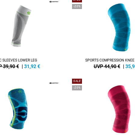
-20%
C SLEEVES LOWER LEG
SPORTS COMPRESSION KNEE
 39,90 €
|
31,92
€
UVP 44,90 €
|
35,9
SALE
-20%