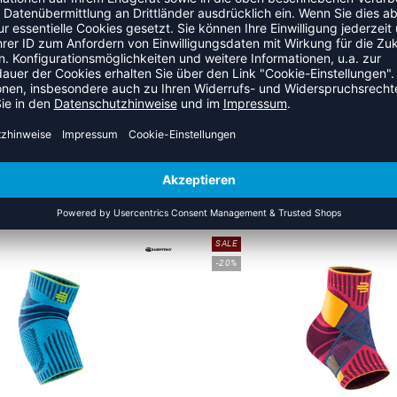
SALE
-20%
PORTS BACK SUPPORT
SC SLEEVES LOWER L
129,90 €
|
103,92
€
UVP 39,90 €
|
31,9
SALE
-20%