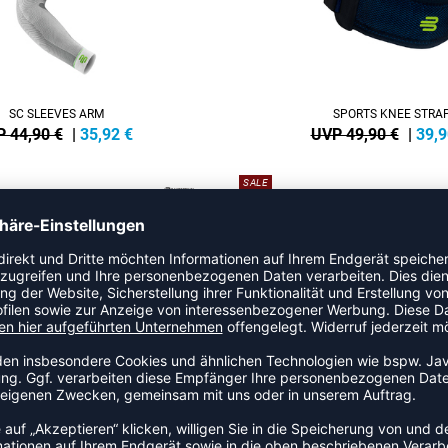
SC SLEEVES ARM
SPORTS KNEE STRA
 44,90 €
|
35,92
€
UVP 49,90 €
|
39,9
SALE
-20%
RTS KNEE SUPPORT NBA
SPORTS COMPRESSION KNEE
 89,90 €
|
71,85
€
UVP 44,90 €
|
35,9