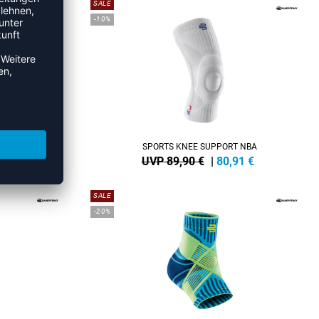
SALE
-10%
EG
SPORTS KNEE SUPPORT NBA
2
€
UVP 89,90 €
|
80,91
€
SALE
-20%