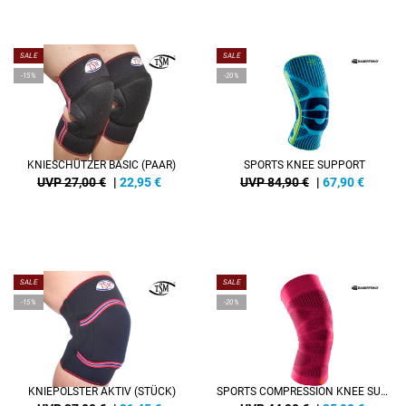
SALE
SALE
-15%
-20%
KNIESCHÜTZER BASIC (PAAR)
SPORTS KNEE SUPPORT
UVP 27,00 €
|
22,95
€
UVP 84,90 €
|
67,90
€
SALE
SALE
-15%
-20%
KNIEPOLSTER AKTIV (STÜCK)
SPORTS COMPRESSION KNEE SUPPORT