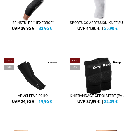
BEINSTULPE "HEXFORCE"
SPORTS COMPRESSION KNEE SUPPORT
UVP 39,95 €
|
33,96
€
UVP 44,90 €
|
35,90
€
SALE
SALE
-20%
-20%
ARMSLEEVE ECHO
KNIEBANDAGE GEPOLSTERT (PAAR)
UVP 24,95 €
|
19,96
€
UVP 27,99 €
|
22,39
€