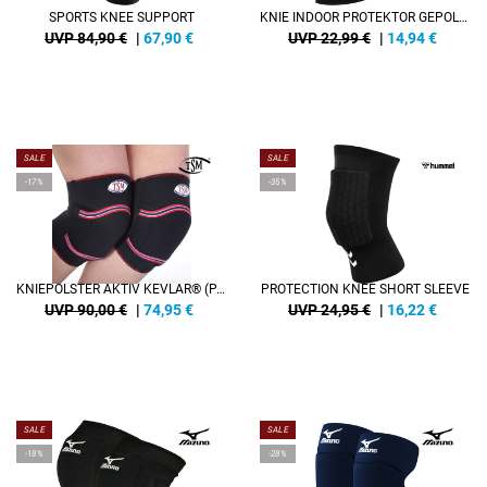
SPORTS KNEE SUPPORT
KNIE INDOOR PROTEKTOR GEPOLSTERT (PAAR)
UVP 84,90 €
|
67,90
€
UVP 22,99 €
|
14,94
€
SALE
SALE
-17%
-35%
KNIEPOLSTER AKTIV KEVLAR® (PAAR)
PROTECTION KNEE SHORT SLEEVE
UVP 90,00 €
|
74,95
€
UVP 24,95 €
|
16,22
€
SALE
SALE
-18%
-28%