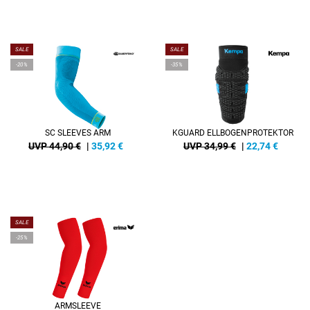
SALE
SALE
-20%
-35%
SC SLEEVES ARM
KGUARD ELLBOGENPROTEKTOR
UVP 44,90 €
|
35,92
€
UVP 34,99 €
|
22,74
€
SALE
-25%
ARMSLEEVE