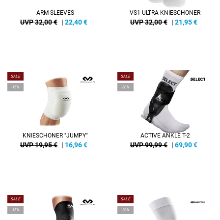
ARM SLEEVES
VS1 ULTRA KNIESCHONER
UVP 32,00 €
|
22,40
€
UVP 32,00 €
|
21,95
€
SALE
SALE
-15%
-30%
KNIESCHONER "JUMPY"
ACTIVE ANKLE T-2
UVP 19,95 €
|
16,96
€
UVP 99,99 €
|
69,90
€
SALE
SALE
-15%
-20%