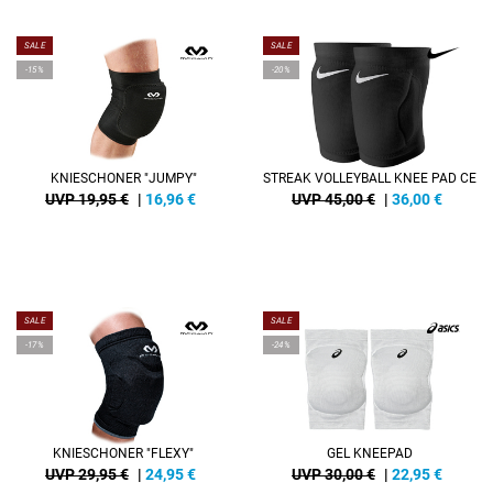
SALE
SALE
-15%
-20%
KNIESCHONER "JUMPY"
STREAK VOLLEYBALL KNEE PAD CE
UVP 19,95 €
|
16,96
€
UVP 45,00 €
|
36,00
€
SALE
SALE
-17%
-24%
KNIESCHONER "FLEXY"
GEL KNEEPAD
UVP 29,95 €
|
24,95
€
UVP 30,00 €
|
22,95
€