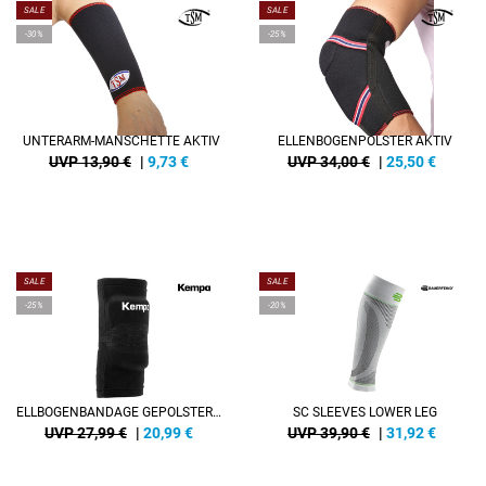
SALE
SALE
-30%
-25%
UNTERARM-MANSCHETTE AKTIV
ELLENBOGENPOLSTER AKTIV
UVP 13,90 €
|
9,73
€
UVP 34,00 €
|
25,50
€
SALE
SALE
-25%
-20%
ELLBOGENBANDAGE GEPOLSTERT (PAAR)
SC SLEEVES LOWER LEG
UVP 27,99 €
|
20,99
€
UVP 39,90 €
|
31,92
€