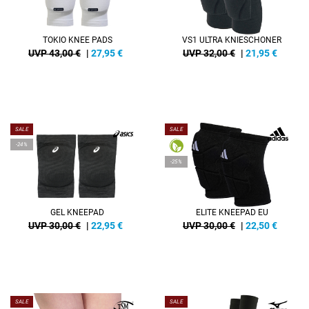
TOKIO KNEE PADS
VS1 ULTRA KNIESCHONER
UVP 43,00 €
|
27,95
€
UVP 32,00 €
|
21,95
€
SALE
SALE
-24%
-25%
GEL KNEEPAD
ELITE KNEEPAD EU
UVP 30,00 €
|
22,95
€
UVP 30,00 €
|
22,50
€
SALE
SALE