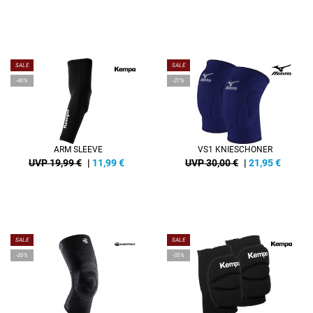
SALE
SALE
-40%
-27%
ARM SLEEVE
VS1 KNIESCHONER
UVP 19,99 €
|
11,99
€
UVP 30,00 €
|
21,95
€
SALE
SALE
-20%
-35%