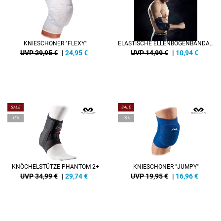
KNIESCHONER "FLEXY"
ELASTISCHE ELLENBOGENBANDAGE
UVP 29,95 €
|
24,95
€
UVP 14,99 €
|
10,94
€
SALE
SALE
-15%
-15%
KNÖCHELSTÜTZE PHANTOM 2+
KNIESCHONER "JUMPY"
UVP 34,99 €
|
29,74
€
UVP 19,95 €
|
16,96
€