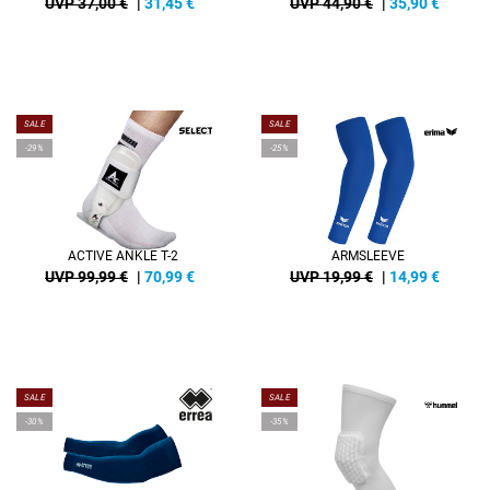
UVP 37,00 €
|
31,45
€
UVP 44,90 €
|
35,90
€
SALE
SALE
-29%
-25%
ACTIVE ANKLE T-2
ARMSLEEVE
UVP 99,99 €
|
70,99
€
UVP 19,99 €
|
14,99
€
SALE
SALE
-30%
-35%