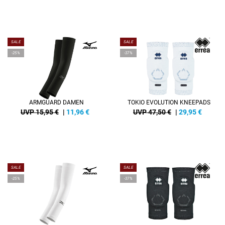
SALE
SALE
-25%
-37%
ARMGUARD DAMEN
TOKIO EVOLUTION KNEEPADS
UVP 15,95 €
|
11,96
€
UVP 47,50 €
|
29,95
€
SALE
SALE
-25%
-37%