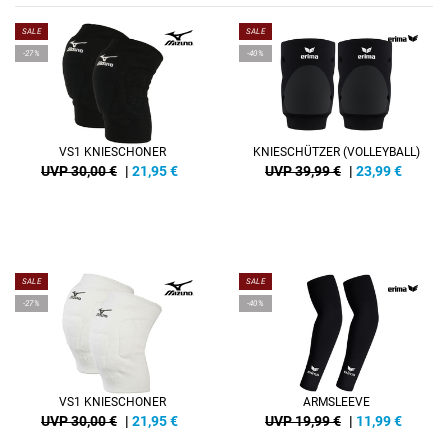
SALE
SALE
-27%
-40%
VS1 KNIESCHONER
KNIESCHÜTZER (VOLLEYBALL)
UVP 30,00 €
|
21,95
€
UVP 39,99 €
|
23,99
€
SALE
SALE
-27%
-40%
VS1 KNIESCHONER
ARMSLEEVE
UVP 30,00 €
|
21,95
€
UVP 19,99 €
|
11,99
€