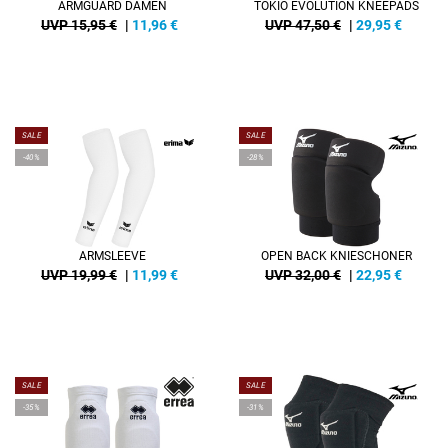
ARMGUARD DAMEN
TOKIO EVOLUTION KNEEPADS
UVP 15,95 €
|
11,96
€
UVP 47,50 €
|
29,95
€
SALE
SALE
-40%
-28%
ARMSLEEVE
OPEN BACK KNIESCHONER
UVP 19,99 €
|
11,99
€
UVP 32,00 €
|
22,95
€
SALE
SALE
-35%
-31%