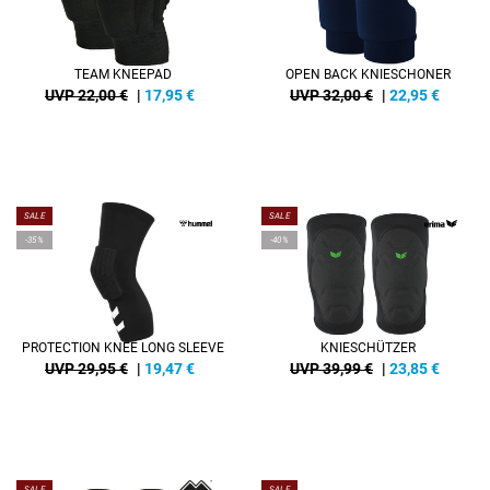
TEAM KNEEPAD
OPEN BACK KNIESCHONER
UVP 22,00 €
|
17,95
€
UVP 32,00 €
|
22,95
€
SALE
SALE
-35%
-40%
PROTECTION KNEE LONG SLEEVE
KNIESCHÜTZER
UVP 29,95 €
|
19,47
€
UVP 39,99 €
|
23,85
€
SALE
SALE