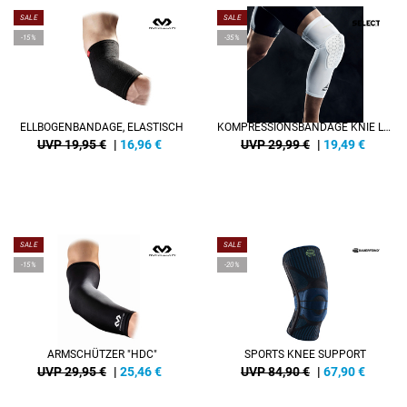
SALE
SALE
-15%
-35%
ELLBOGENBANDAGE, ELASTISCH
KOMPRESSIONSBANDAGE KNIE LANG V23
UVP 19,95 €
|
16,96
€
UVP 29,99 €
|
19,49
€
SALE
SALE
-15%
-20%
ARMSCHÜTZER "HDC"
SPORTS KNEE SUPPORT
UVP 29,95 €
|
25,46
€
UVP 84,90 €
|
67,90
€