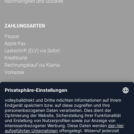
Nachhaltigkeit und Soziales
ZAHLUNGSARTEN
Paypal
Apple Pay
Lastschrift (ELV) via Sofort
Kreditkarte
Rechnungskauf via Klarna
Vorkasse
ABONNIERE JETZT DEN KOSTENLOSEN
VOLLEYBALLDIREKT-NEWSLETTER UND VERPASSE KEINE
NEUIGKEIT ODER AKTION MEHR.
JETZT ANMELDEN