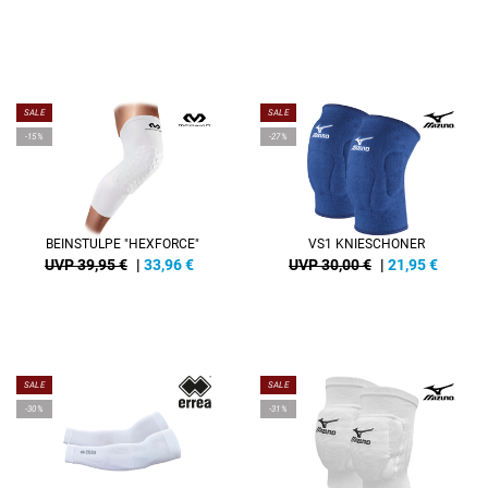
SALE
SALE
-15%
-27%
BEINSTULPE "HEXFORCE"
VS1 KNIESCHONER
UVP 39,95 €
|
33,96
€
UVP 30,00 €
|
21,95
€
SALE
SALE
-30%
-31%