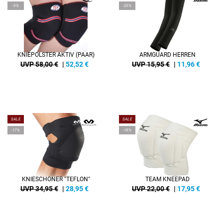
-9%
-25%
KNIEPOLSTER AKTIV (PAAR)
ARMGUARD HERREN
UVP 58,00 €
|
52,52
€
UVP 15,95 €
|
11,96
€
SALE
SALE
-17%
-18%
KNIESCHONER "TEFLON"
TEAM KNEEPAD
UVP 34,95 €
|
28,95
€
UVP 22,00 €
|
17,95
€