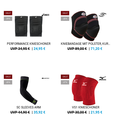
SALE
SALE
-29%
-20%
PERFORMANCE KNIESCHONER
KNIEBANDAGE MIT POLSTER, KURZ, KEVLAR® (PAAR)
UVP 34,95 €
|
24,95
€
UVP 89,00 €
|
71,20
€
SALE
SALE
-20%
-27%
SC SLEEVES ARM
VS1 KNIESCHONER
UVP 44,90 €
|
35,92
€
UVP 30,00 €
|
21,95
€