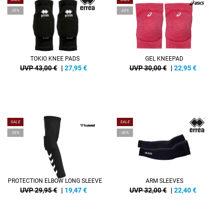
-35%
-24%
TOKIO KNEE PADS
GEL KNEEPAD
UVP 43,00 €
|
27,95
€
UVP 30,00 €
|
22,95
€
SALE
SALE
-35%
-30%
PROTECTION ELBOW LONG SLEEVE
ARM SLEEVES
UVP 29,95 €
|
19,47
€
UVP 32,00 €
|
22,40
€