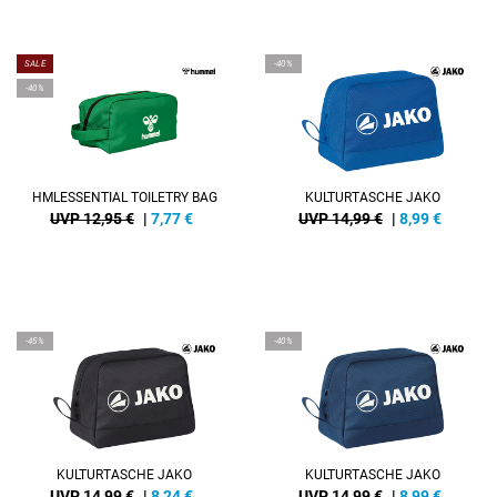
SALE
-40%
-40%
HMLESSENTIAL TOILETRY BAG
KULTURTASCHE JAKO
UVP 12,95 €
|
7,77
€
UVP 14,99 €
|
8,99
€
-45%
-40%
KULTURTASCHE JAKO
KULTURTASCHE JAKO
UVP 14,99 €
|
8,24
€
UVP 14,99 €
|
8,99
€