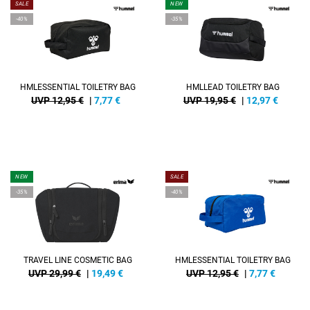
SALE
NEW
-40%
-35%
HMLESSENTIAL TOILETRY BAG
HMLLEAD TOILETRY BAG
UVP 12,95 €
|
7,77
€
UVP 19,95 €
|
12,97
€
NEW
SALE
-35%
-40%
TRAVEL LINE COSMETIC BAG
HMLESSENTIAL TOILETRY BAG
UVP 29,99 €
|
19,49
€
UVP 12,95 €
|
7,77
€