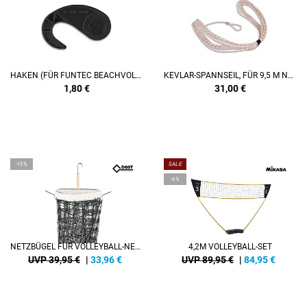
HAKEN (FÜR FUNTEC BEACHVOLLEYBALL-SETS)
KEVLAR-SPANNSEIL, FÜR 9,5 M NETZ/PERMANENT
1,80
€
31,00
€
-15%
SALE
-6%
NETZBÜGEL FÜR VOLLEYBALL-NETZ
4,2M VOLLEYBALL-SET
UVP 39,95 €
|
33,96
€
UVP 89,95 €
|
84,95
€