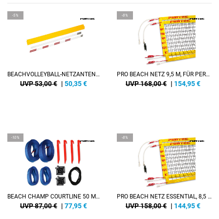
-5%
-8%
BEACHVOLLEYBALL-NETZANTENNEN PLUS, 2-TEILIG, KLETTVERSCHLUSS-ANTENNENTASCHEN, OPTIMAL FÜR DEN FREIZEITSPORT
PRO BEACH NETZ 9,5 M, FÜR PERMANENTE BEACHVOLLEYBALLNETZANLAGEN
UVP 53,00 €
|
50,35
€
UVP 168,00 €
|
154,95
€
-10%
-8%
BEACH CHAMP COURTLINE 50 MM (FREI JUSTIERBAR, MIT MARKIERUNGEN FÜR 8 X 16 M UND 9 X 18 M)
PRO BEACH NETZ ESSENTIAL, 8,5 M, FÜR PERMANENTE BEACHVOLLEYBALLNETZANLAGEN
UVP 87,00 €
|
77,95
€
UVP 158,00 €
|
144,95
€