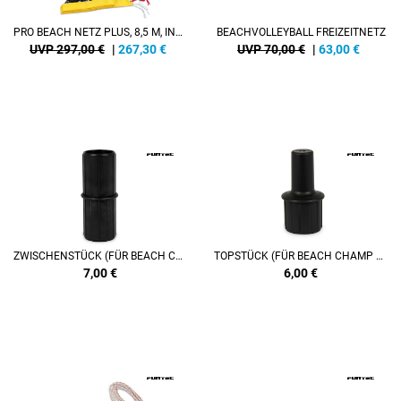
PRO BEACH NETZ PLUS, 8,5 M, INKL. BEACHVOLLEYBALL NETZANTENNEN PLUS, 2-TEILIG, MIT KLETTVERSCHLUSS
BEACHVOLLEYBALL FREIZEITNETZ
UVP 297,00 €
|
267,30
€
UVP 70,00 €
|
63,00
€
ZWISCHENSTÜCK (FÜR BEACH CHAMP SET UND BEACH MASTERS SET)
TOPSTÜCK (FÜR BEACH CHAMP SET UND BEACH MASTERS SET)
7,00
€
6,00
€