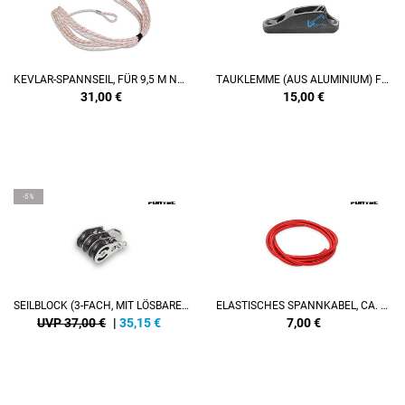
KEVLAR-SPANNSEIL, FÜR 9,5 M NETZ/MOBIL + FÜR 8,5 M NETZ/PERMANENT
TAUKLEMME (AUS ALUMINIUM) FÜR FLASCHENZUGSEIL VON FLASCHENZUG-SPANNVORRICHTUNG
31,00
€
15,00
€
-5%
SEILBLOCK (3-FACH, MIT LÖSBAREM BÜGEL), FÜR FLASCHENZUG-SPANNVORRICHTUNG
ELASTISCHES SPANNKABEL, CA. 6 MM, 1,6 M (SORGT FÜR FLASCHENZUG-GRUNDSPANNUNG, VERDECKT VERBAUT)
UVP 37,00 €
|
35,15
€
7,00
€