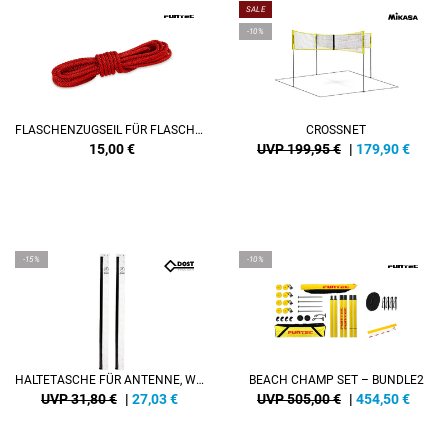
SALE
-10%
FLASCHENZUGSEIL FÜR FLASCHENZUGSPANNVORRICHTUNG (4,1 M)
CROSSNET
15,00
€
UVP 199,95 €
|
179,90
€
-15%
-10%
HALTETASCHE FÜR ANTENNE, WEISS (PAAR)
BEACH CHAMP SET – BUNDLE2
UVP 31,80 €
|
27,03
€
UVP 505,00 €
|
454,50
€