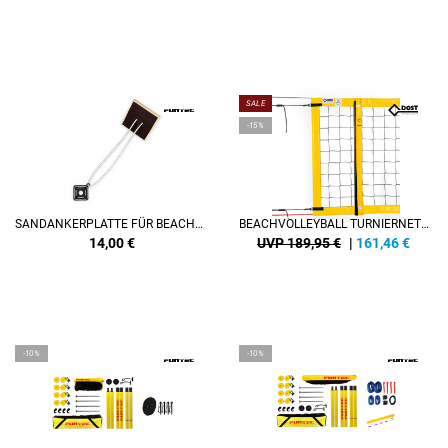
SALE
-15%
SANDANKERPLATTE FÜR BEACHVOLLEYBALL COURTLINES, INKL. ZUBEHÖR (BUNGEE UND ECK-ELEMENT)
BEACHVOLLEYBALL TURNIERNETZ DVV-1, POLYPROPYLEN
14,00
€
UVP 189,95 €
|
161,46
€
-10%
-10%