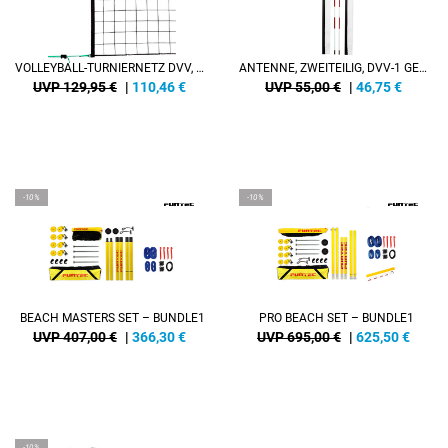
VOLLEYBALL-TURNIERNETZ DVV, KEVLARSEIL, 5 MM
ANTENNE, ZWEITEILIG, DVV-1 GEPRÜFT (PAAR)
UVP 129,95 €
|
110,46
€
UVP 55,00 €
|
46,75
€
-10%
-10%
BEACH MASTERS SET – BUNDLE1
PRO BEACH SET – BUNDLE1
UVP 407,00 €
|
366,30
€
UVP 695,00 €
|
625,50
€
-10%