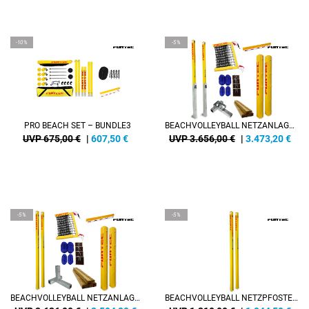
-10%
-5%
PRO BEACH SET – BUNDLE3
BEACHVOLLEYBALL NETZANLAGE PRO BEACH 8,5 M, SWITCH+CB
UVP 675,00 €
|
607,50
€
UVP 3.656,00 €
|
3.473,20
€
-5%
-5%
BEACHVOLLEYBALL NETZANLAGE BEACH CHAMP 8,5 M, CB
BEACHVOLLEYBALL NETZPFOSTEN BEACH CHAMP