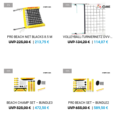
-5%
-15%
PRO BEACH NET BLACKS 8.5 M
VOLLEYBALL-TURNIERNETZ DVV-2, STAHLSEIL, 4 MM
UVP 225,00 €
|
213,75
€
UVP 134,20 €
|
114,07
€
-10%
-10%
BEACH CHAMP SET – BUNDLE3
PRO BEACH SET – BUNDLE2
UVP 525,00 €
|
472,50
€
UVP 655,00 €
|
589,50
€