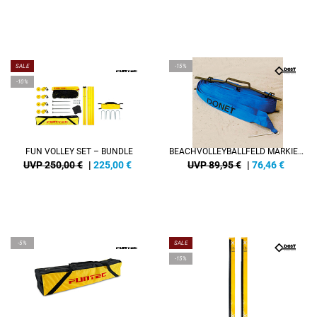
SALE
-15%
-10%
FUN VOLLEY SET – BUNDLE
BEACHVOLLEYBALLFELD MARKIERUNGSLINIEN, 8 X 16 M, 50 MM BREIT
UVP 250,00 €
|
225,00
€
UVP 89,95 €
|
76,46
€
-5%
SALE
-15%