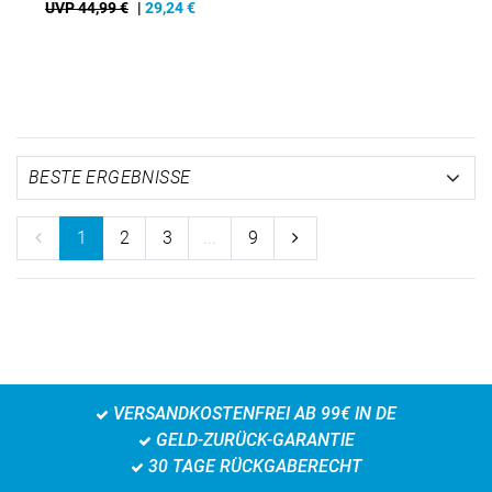
UVP 44,99 €
|
29,24
€
1
2
3
...
9
VERSANDKOSTENFREI AB 99€ IN DE
GELD-ZURÜCK-GARANTIE
30 TAGE RÜCKGABERECHT