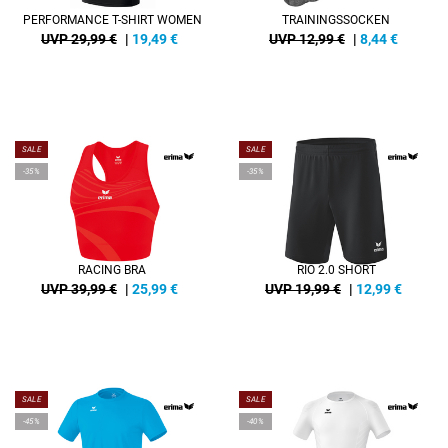
PERFORMANCE T-SHIRT WOMEN
TRAININGSSOCKEN
UVP 29,99 €
|
19,49
€
UVP 12,99 €
|
8,44
€
SALE
SALE
-35%
-35%
RACING BRA
RIO 2.0 SHORT
UVP 39,99 €
|
25,99
€
UVP 19,99 €
|
12,99
€
SALE
SALE
-45%
-40%