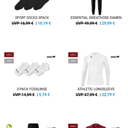
SPORT SOCKS 3PACK
ESSENTIAL SWEATHOSE DAMEN
UVP 16,99 €
|
10,19
€
UVP 49,99 €
|
29,99
€
SALE
SALE
-35%
-40%
3-PACK FÜSSLINGE
ATHLETIC LONGSLEEVE
UVP 14,99 €
|
9,74
€
UVP 37,99 €
|
22,79
€
SALE