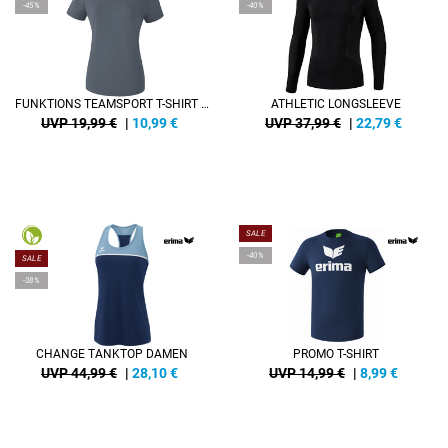
-45%
-40%
FUNKTIONS TEAMSPORT T-SHIRT DAMEN
ATHLETIC LONGSLEEVE
UVP 19,99 €
|
10,99
€
UVP 37,99 €
|
22,79
€
SALE
-40%
SALE
-38%
CHANGE TANKTOP DAMEN
PROMO T-SHIRT
UVP 44,99 €
|
28,10
€
UVP 14,99 €
|
8,99
€