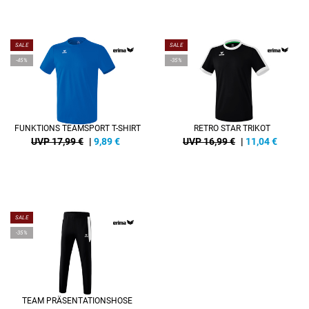
SALE
SALE
-45%
-35%
FUNKTIONS TEAMSPORT T-SHIRT
RETRO STAR TRIKOT
UVP 17,99 €
|
9,89
€
UVP 16,99 €
|
11,04
€
SALE
-35%
TEAM PRÄSENTATIONSHOSE