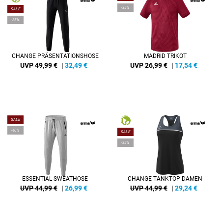
-35%
SALE
-35%
CHANGE PRÄSENTATIONSHOSE
MADRID TRIKOT
UVP 49,99 €
|
32,49
€
UVP 26,99 €
|
17,54
€
SALE
-40%
SALE
-35%
ESSENTIAL SWEATHOSE
CHANGE TANKTOP DAMEN
UVP 44,99 €
|
26,99
€
UVP 44,99 €
|
29,24
€