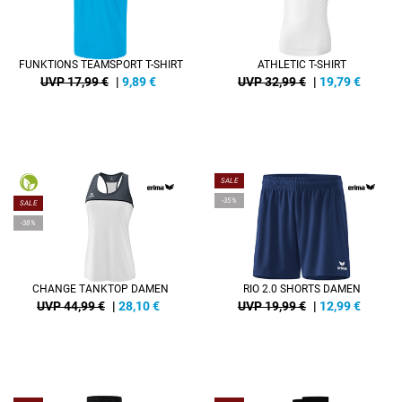
FUNKTIONS TEAMSPORT T-SHIRT
ATHLETIC T-SHIRT
UVP 17,99 €
|
9,89
€
UVP 32,99 €
|
19,79
€
SALE
-35%
SALE
-38%
CHANGE TANKTOP DAMEN
RIO 2.0 SHORTS DAMEN
UVP 44,99 €
|
28,10
€
UVP 19,99 €
|
12,99
€