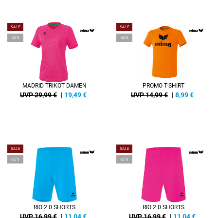
SALE
SALE
-35%
-40%
MADRID TRIKOT DAMEN
PROMO T-SHIRT
UVP 29,99 €
|
19,49
€
UVP 14,99 €
|
8,99
€
SALE
SALE
-35%
-35%
RIO 2.0 SHORTS
RIO 2.0 SHORTS
UVP 16,99 €
|
11,04
€
UVP 16,99 €
|
11,04
€