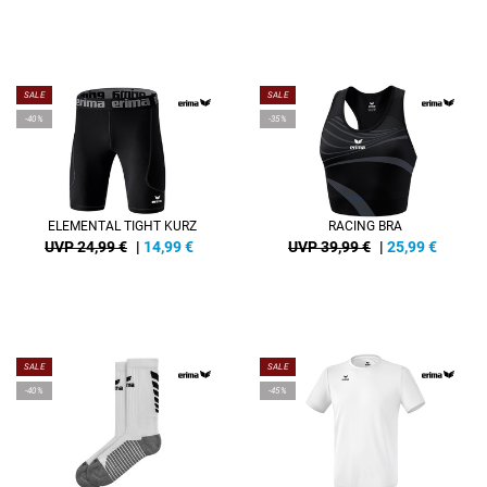
SALE
SALE
-40%
-35%
ELEMENTAL TIGHT KURZ
RACING BRA
UVP 24,99 €
|
14,99
€
UVP 39,99 €
|
25,99
€
SALE
SALE
-40%
-45%