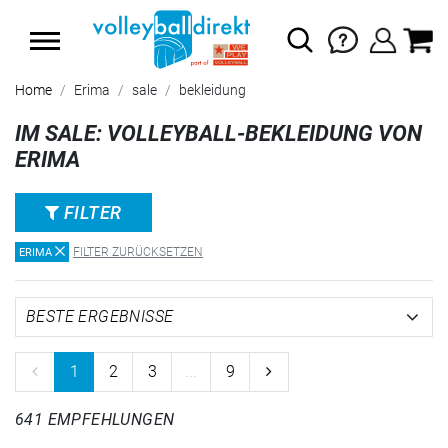
SUMMER SALE: SPARE BIS ZU 65%
Home
Erima
sale
bekleidung
IM SALE: VOLLEYBALL-BEKLEIDUNG VON
ERIMA
FILTER
FILTER ZURÜCKSETZEN
ERIMA
1
2
3
...
9
641 EMPFEHLUNGEN