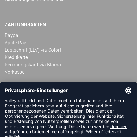
ZAHLUNGSARTEN
Paypal
Apple Pay
Lastschrift (ELV) via Sofort
Kreditkarte
Rechnungskauf via Klarna
Vorkasse
ABONNIERE JETZT DEN KOSTENLOSEN
VOLLEYBALLDIREKT-NEWSLETTER UND VERPASSE KEINE
NEUIGKEIT ODER AKTION MEHR.
JETZT ANMELDEN