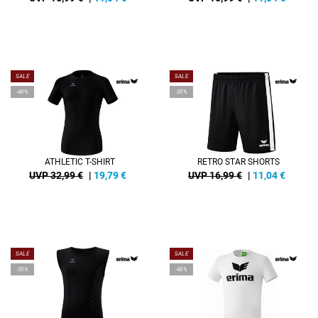
SALE
SALE
-40%
-35%
ATHLETIC T-SHIRT
RETRO STAR SHORTS
UVP 32,99 €
|
19,79
€
UVP 16,99 €
|
11,04
€
SALE
SALE
-35%
-40%