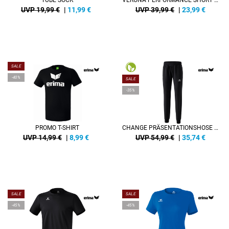
TUBE SOCK
VERONA PERFORMANCE SHORT DAMEN
UVP 19,99 €
|
11,99
€
UVP 39,99 €
|
23,99
€
SALE
-40%
SALE
-35%
PROMO T-SHIRT
CHANGE PRÄSENTATIONSHOSE DAMEN
UVP 14,99 €
|
8,99
€
UVP 54,99 €
|
35,74
€
SALE
SALE
-45%
-45%