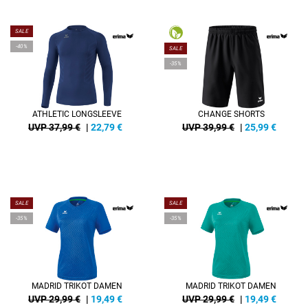
SALE
-40%
SALE
-35%
ATHLETIC LONGSLEEVE
CHANGE SHORTS
UVP 37,99 €
|
22,79
€
UVP 39,99 €
|
25,99
€
SALE
SALE
-35%
-35%
MADRID TRIKOT DAMEN
MADRID TRIKOT DAMEN
UVP 29,99 €
|
19,49
€
UVP 29,99 €
|
19,49
€