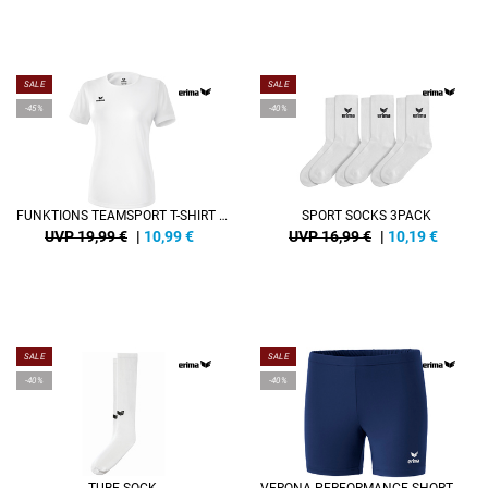
SALE
SALE
-45%
-40%
FUNKTIONS TEAMSPORT T-SHIRT DAMEN
SPORT SOCKS 3PACK
UVP 19,99 €
|
10,99
€
UVP 16,99 €
|
10,19
€
SALE
SALE
-40%
-40%