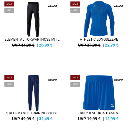
SALE
SALE
-40%
-40%
ELEMENTAL TORWARTHOSE MIT BÜNDCHEN
ATHLETIC LONGSLEEVE
UVP 44,99 €
|
26,99
€
UVP 37,99 €
|
22,79
€
SALE
SALE
-35%
-35%
PERFORMANCE TRAININGSHOSE DAMEN
RIO 2.0 SHORTS DAMEN
UVP 49,99 €
|
32,49
€
UVP 19,99 €
|
12,99
€