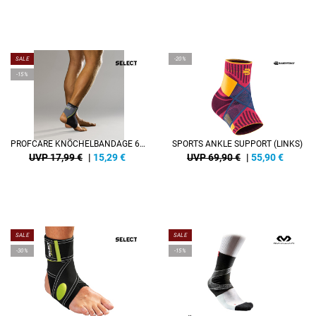
SALE
-20%
-15%
PROFCARE KNÖCHELBANDAGE 6100
SPORTS ANKLE SUPPORT (LINKS)
UVP 17,99 €
|
15,29
€
UVP 69,90 €
|
55,90
€
SALE
SALE
-30%
-15%