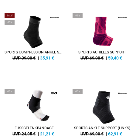
SALE
-15%
-10%
SPORTS COMPRESSION ANKLE SUPPORT
SPORTS ACHILLES SUPPORT
UVP 39,90 €
|
35,91
€
UVP 69,90 €
|
59,40
€
-15%
-10%
FUSSGELENKBANDAGE
SPORTS ANKLE SUPPORT (LINKS)
UVP 24,95 €
|
21,21
€
UVP 69,90 €
|
62,91
€