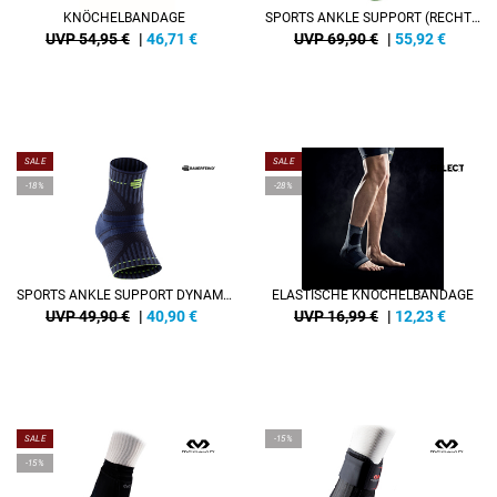
KNÖCHELBANDAGE
SPORTS ANKLE SUPPORT (RECHTS)
UVP 54,95 €
|
46,71
€
UVP 69,90 €
|
55,92
€
SALE
SALE
-18%
-28%
SPORTS ANKLE SUPPORT DYNAMIC
ELASTISCHE KNÖCHELBANDAGE
UVP 49,90 €
|
40,90
€
UVP 16,99 €
|
12,23
€
SALE
-15%
-15%