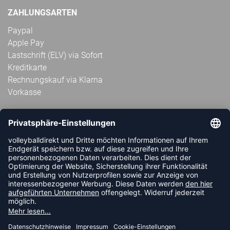
ZAHLUNGSARTEN
Paypal
Apple Pay
Lastschrift (ELV) via Sofort
Kreditkarte
Rechnungskauf via Klarna
Vorkasse
ABONNIERE JETZT DEN KOSTENLOSEN
VOLLEYBALLDIREKT-NEWSLETTER UND VERPASSE KEINE
NEUIGKEIT ODER AKTION MEHR.
JETZT ANMELDEN
FOLLOW US