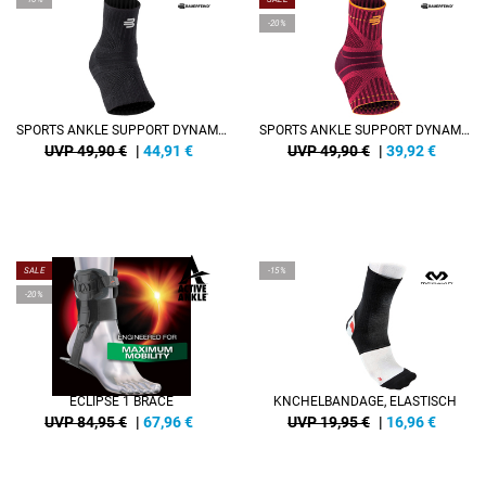
-20%
SPORTS ANKLE SUPPORT DYNAMIC
SPORTS ANKLE SUPPORT DYNAMIC
UVP 49,90 €
|
44,91
€
UVP 49,90 €
|
39,92
€
SALE
-15%
-20%
ECLIPSE 1 BRACE
KNCHELBANDAGE, ELASTISCH
UVP 84,95 €
|
67,96
€
UVP 19,95 €
|
16,96
€