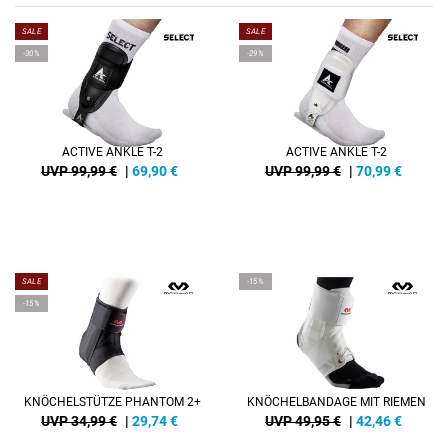
SALE
SALE
-30%
-29%
ACTIVE ANKLE T-2
ACTIVE ANKLE T-2
UVP 99,99 €
|
69,90
€
UVP 99,99 €
|
70,99
€
SALE
-15%
-15%
KNÖCHELSTÜTZE PHANTOM 2+
KNÖCHELBANDAGE MIT RIEMEN
UVP 34,99 €
|
29,74
€
UVP 49,95 €
|
42,46
€