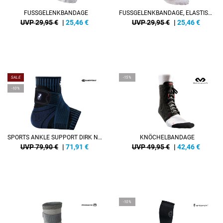
FUSSGELENKBANDAGE
FUSSGELENKBANDAGE, ELASTISCH
UVP 29,95 €
|
25,46
€
UVP 29,95 €
|
25,46
€
SALE
-15%
-10%
SPORTS ANKLE SUPPORT DIRK NOWITZKI
KNÖCHELBANDAGE
UVP 79,90 €
|
71,91
€
UVP 49,95 €
|
42,46
€
-10%