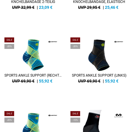
KNCHELBANDAGE 2-TEILIG
KNÖCHELBANDAGE, ELASTISCH
UVP 32,99 €
|
23,09
€
UVP 29,95 €
|
25,46
€
SALE
SALE
-20%
-20%
SPORTS ANKLE SUPPORT (RECHTS)
SPORTS ANKLE SUPPORT (LINKS)
UVP 69,90 €
|
55,92
€
UVP 69,90 €
|
55,92
€
SALE
SALE
-20%
-15%