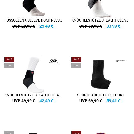
FUSSGELENK SLEEVE KOMPRESSION
KNÖCHELSTÜTZE STEALTH CLEAT 2+
UVP 29,99 €
|
25,49
€
UVP 39,99 €
|
33,99
€
SALE
SALE
-15%
-15%
KNÖCHELSTÜTZE STEALTH CLEAT 3+ LINKS
SPORTS ACHILLES SUPPORT
UVP 49,99 €
|
42,49
€
UVP 69,90 €
|
59,41
€
-10%
SALE