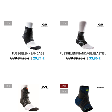
-15%
-15%
FUSSGELENKBANDAGE
FUSSGELENKBANDAGE, ELASTISCH
UVP 34,95 €
|
29,71
€
UVP 39,95 €
|
33,96
€
-15%
SALE
-20%