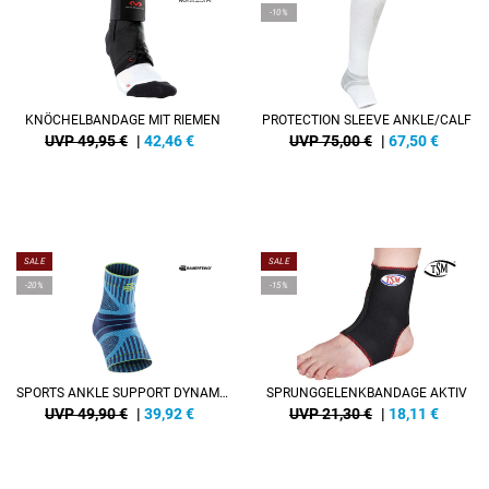
-10%
KNÖCHELBANDAGE MIT RIEMEN
PROTECTION SLEEVE ANKLE/CALF
UVP 49,95 €
|
42,46
€
UVP 75,00 €
|
67,50
€
SALE
SALE
-20%
-15%
SPORTS ANKLE SUPPORT DYNAMIC
SPRUNGGELENKBANDAGE AKTIV
UVP 49,90 €
|
39,92
€
UVP 21,30 €
|
18,11
€