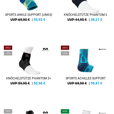
SPORTS ANKLE SUPPORT (LINKS)
KNÖCHELSTÜTZE PHANTOM 2
UVP 69,90 €
|
55,92
€
UVP 44,95 €
|
38,21
€
SALE
SALE
-15%
-15%
KNÖCHELSTÜTZE PHANTOM 3+
SPORTS ACHILLES SUPPORT
UVP 59,95 €
|
50,96
€
UVP 69,90 €
|
59,41
€
-15%
NEW