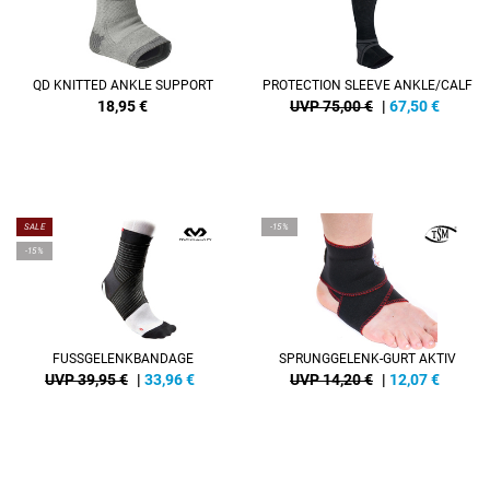
QD KNITTED ANKLE SUPPORT
PROTECTION SLEEVE ANKLE/CALF
18,95
€
UVP 75,00 €
|
67,50
€
SALE
-15%
-15%
FUSSGELENKBANDAGE
SPRUNGGELENK-GURT AKTIV
UVP 39,95 €
|
33,96
€
UVP 14,20 €
|
12,07
€