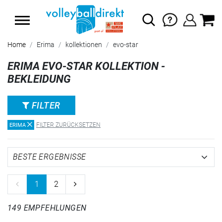
SUMMER SALE: SPARE BIS ZU 65%
Home
Erima
kollektionen
evo-star
ERIMA EVO-STAR KOLLEKTION -
BEKLEIDUNG
FILTER
FILTER ZURÜCKSETZEN
ERIMA
1
2
149 EMPFEHLUNGEN