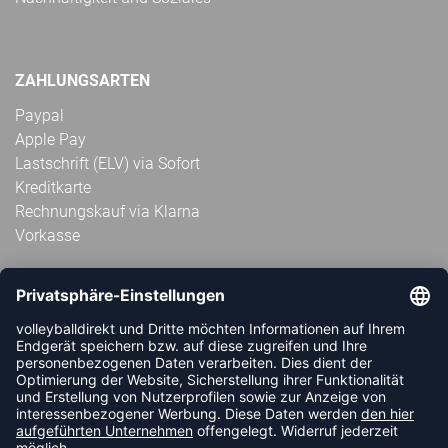
ZAHLUNGSARTEN
Paypal
Apple Pay
Lastschrift (ELV) via Sofort
Kreditkarte
Rechnungskauf via Klarna
Vorkasse
ABONNIERE JETZT DEN KOSTENLOSEN
VOLLEYBALLDIREKT-NEWSLETTER UND VERPASSE KEINE
NEUIGKEIT ODER AKTION MEHR.
JETZT ANMELDEN