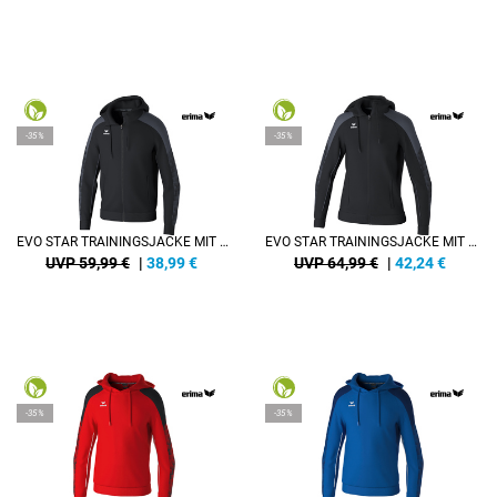
-35%
-35%
EVO STAR TRAININGSJACKE MIT KAPUZE
EVO STAR TRAININGSJACKE MIT KAPUZE DAMEN
UVP 59,99 €
|
38,99
€
UVP 64,99 €
|
42,24
€
-35%
-35%