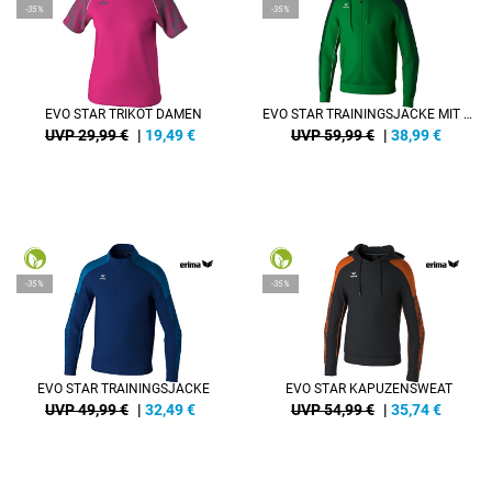
-35%
-35%
EVO STAR TRIKOT DAMEN
EVO STAR TRAININGSJACKE MIT KAPUZE
UVP 29,99 €
|
19,49
€
UVP 59,99 €
|
38,99
€
-35%
-35%
EVO STAR TRAININGSJACKE
EVO STAR KAPUZENSWEAT
UVP 49,99 €
|
32,49
€
UVP 54,99 €
|
35,74
€