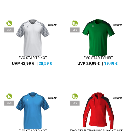
-35%
-35%
EVO STAR TRIKOT
EVO STAR T-SHIRT
UVP 43,99 €
|
28,59
€
UVP 29,99 €
|
19,49
€
-35%
-35%