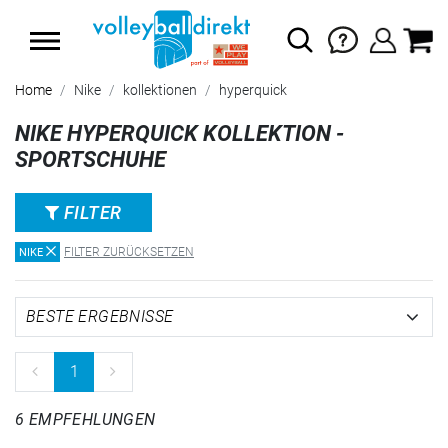
SUMMER SALE: SPARE BIS ZU 65%
Home
Nike
kollektionen
hyperquick
NIKE HYPERQUICK KOLLEKTION -
SPORTSCHUHE
FILTER
FILTER ZURÜCKSETZEN
NIKE
1
6 EMPFEHLUNGEN