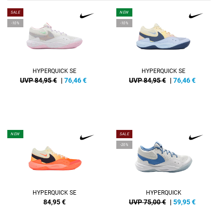
SALE
NEW
-10%
-10%
HYPERQUICK SE
HYPERQUICK SE
UVP 84,95 €
|
76,46
€
UVP 84,95 €
|
76,46
€
NEW
SALE
-20%
HYPERQUICK SE
HYPERQUICK
84,95
€
UVP 75,00 €
|
59,95
€