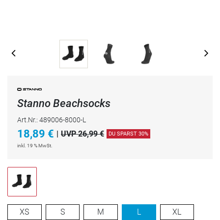
Stanno Beachsocks
Art.Nr.: 489006-8000-L
18,89
€
|
UVP 26,99 €
DU SPARST 30%
inkl. 19 % MwSt.
XS
S
M
L
XL