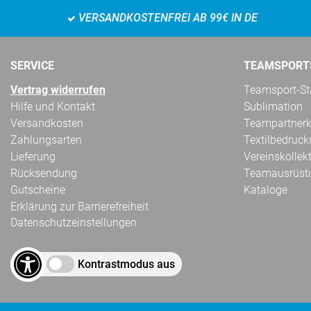
VERSANDKOSTENFREI AB 99€ IN DE
SERVICE
TEAMSPORT
Vertrag widerrufen
Teamsport-Sta
Hilfe und Kontakt
Sublimation
Versandkosten
Teampartnerk
Zahlungsarten
Textilbedruc
Lieferung
Vereinskollek
Rücksendung
Teamausrüst
Gutscheine
Kataloge
Erklärung zur Barrierefreiheit
Datenschutzeinstellungen
Kontrastmodus aus