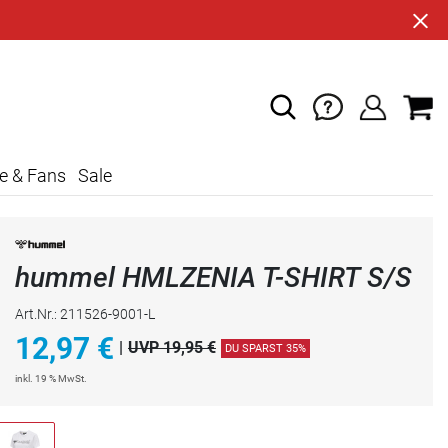
e & Fans
Sale
hummel HMLZENIA T-SHIRT S/S
Art.Nr.: 211526-9001-L
12,97
€
|
UVP 19,95 €
DU SPARST 35%
inkl. 19 % MwSt.