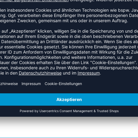
ühlt sich superweich an und ist natürlich atmungsaktiv. Für
n Chemikalien oder Pestizide verwendet, was bedeutet, dass
mwolle. Dieses hummel® T-Shirt hat kurze Ärmel und einen
ZULETZT ANGESEHEN