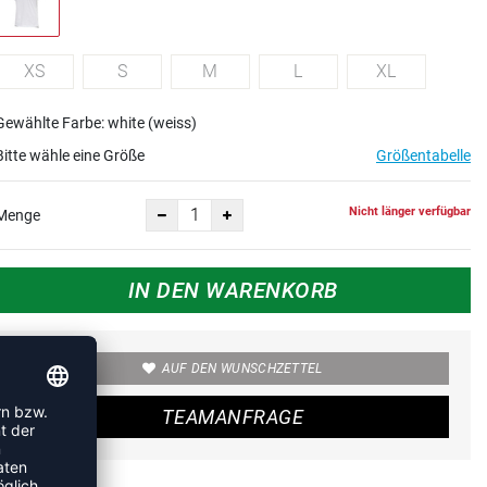
XS
S
M
L
XL
Gewählte Farbe: white (weiss)
Bitte wähle eine Größe
Größentabelle
Nicht länger verfügbar
Menge
IN DEN WARENKORB
AUF DEN WUNSCHZETTEL
TEAMANFRAGE