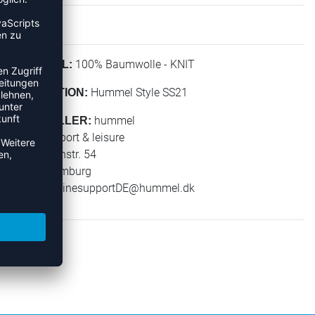
100% Baumwolle - KNIT
MATERIAL:
Hummel Style SS21
KOLLEKTION:
hummel
HERSTELLER:
hummel sport & leisure
Leverkusenstr. 54
22761 Hamburg
E-Mail:
onlinesupportDE@hummel.dk