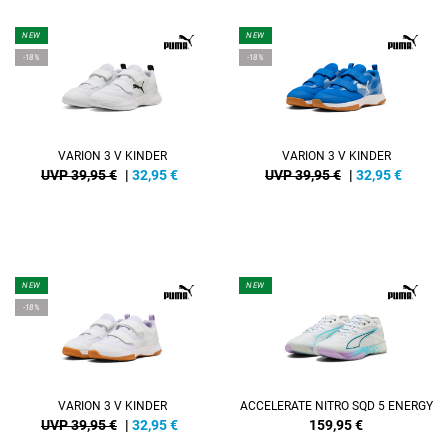
NEW
NEW
-18%
-18%
VARION 3 V KINDER
VARION 3 V KINDER
UVP 39,95 €
|
32,95
€
UVP 39,95 €
|
32,95
€
NEW
NEW
-18%
VARION 3 V KINDER
ACCELERATE NITRO SQD 5 ENERGY
UVP 39,95 €
|
32,95
€
159,95
€