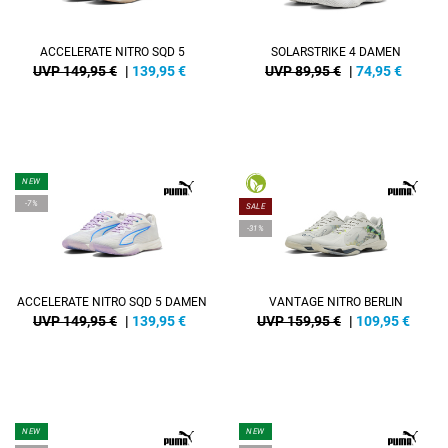
ACCELERATE NITRO SQD 5
SOLARSTRIKE 4 DAMEN
UVP 149,95 €
|
139,95
€
UVP 89,95 €
|
74,95
€
NEW
-7%
SALE
-31%
ACCELERATE NITRO SQD 5 DAMEN
VANTAGE NITRO BERLIN
UVP 149,95 €
|
139,95
€
UVP 159,95 €
|
109,95
€
NEW
NEW