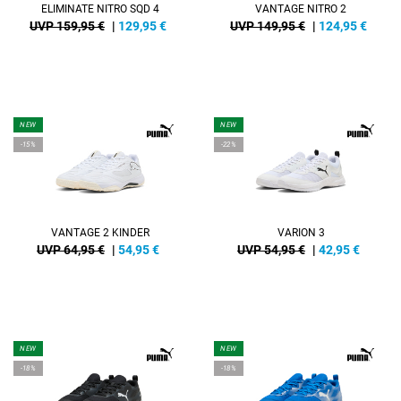
ELIMINATE NITRO SQD 4
VANTAGE NITRO 2
UVP 159,95 €
|
129,95
€
UVP 149,95 €
|
124,95
€
NEW
NEW
-15%
-22%
VANTAGE 2 KINDER
VARION 3
UVP 64,95 €
|
54,95
€
UVP 54,95 €
|
42,95
€
NEW
NEW
-18%
-18%