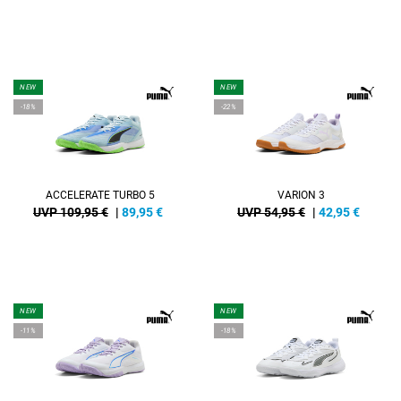
NEW
NEW
-18%
-22%
ACCELERATE TURBO 5
VARION 3
UVP 109,95 €
|
89,95
€
UVP 54,95 €
|
42,95
€
NEW
NEW
-11%
-18%