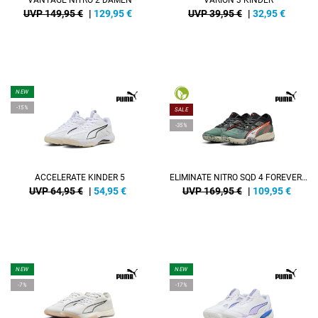
VANTAGE NITRO 2 DAMEN
VARION 3 KINDER
UVP 149,95 €
|
129,95
€
UVP 39,95 €
|
32,95
€
NEW
-15%
SALE
-35%
ACCELERATE KINDER 5
ELIMINATE NITRO SQD 4 FOREVER.BETTER.
UVP 64,95 €
|
54,95
€
UVP 169,95 €
|
109,95
€
NEW
NEW
-7%
-17%