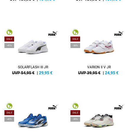
SALE
SALE
-45%
-38%
SOLARFLASH III JR
VARION II V JR
UVP 54,95 €
|
29,95
€
UVP 39,95 €
|
24,95
€
SALE
SALE
-40%
-38%