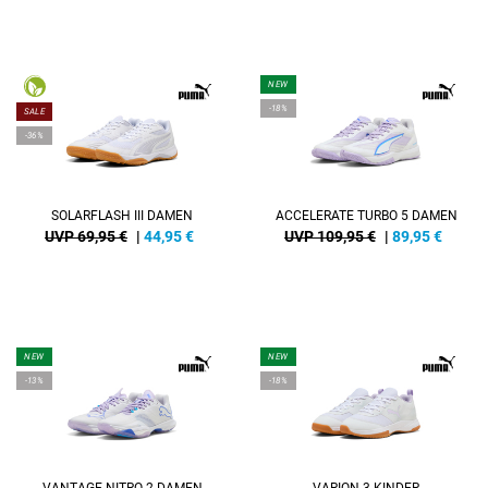
NEW
-18%
SALE
-36%
SOLARFLASH III DAMEN
ACCELERATE TURBO 5 DAMEN
UVP 69,95 €
|
44,95
€
UVP 109,95 €
|
89,95
€
NEW
NEW
-13%
-18%