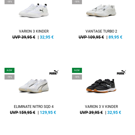
-18%
-18%
VARION 3 KINDER
VANTAGE TURBO 2
UVP 39,95 €
|
32,95
€
UVP 109,95 €
|
89,95
€
NEW
NEW
-19%
-18%
ELIMINATE NITRO SQD 4
VARION 3 V KINDER
UVP 159,95 €
|
129,95
€
UVP 39,95 €
|
32,95
€