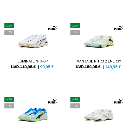
NEW
NEW
-17%
-6%
ELIMINATE NITRO 4
VANTAGE NITRO 2 ENERGY
UVP 119,95 €
|
99,95
€
UVP 159,95 €
|
149,95
€
NEW
NEW
-19%
-17%