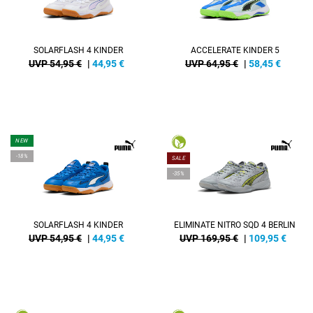
SOLARFLASH 4 KINDER
ACCELERATE KINDER 5
UVP 54,95 €
|
44,95
€
UVP 64,95 €
|
58,45
€
NEW
-18%
SALE
-35%
SOLARFLASH 4 KINDER
ELIMINATE NITRO SQD 4 BERLIN
UVP 54,95 €
|
44,95
€
UVP 169,95 €
|
109,95
€