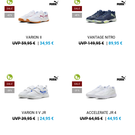
SALE
SALE
-42%
-40%
VARION II
VANTAGE NITRO
UVP 59,95 €
|
34,95
€
UVP 149,95 €
|
89,95
€
SALE
SALE
-38%
-31%
VARION II V JR
ACCELERATE JR 4
UVP 39,95 €
|
24,95
€
UVP 64,95 €
|
44,95
€