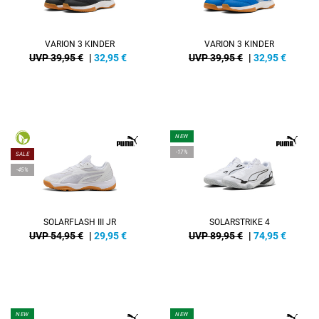
VARION 3 KINDER
VARION 3 KINDER
UVP 39,95 €
|
32,95
€
UVP 39,95 €
|
32,95
€
NEW
-17%
SALE
-45%
SOLARFLASH III JR
SOLARSTRIKE 4
UVP 54,95 €
|
29,95
€
UVP 89,95 €
|
74,95
€
NEW
NEW