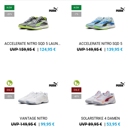
NEW
NEW
-22%
-7%
ACCELERATE NITRO SQD 5 LAUNCH EDITION
ACCELERATE NITRO SQD 5
UVP 159,95 €
|
124,95
€
UVP 149,95 €
|
139,95
€
SALE
SALE
-33%
-40%
VANTAGE NITRO
SOLARSTRIKE 4 DAMEN
UVP 149,95 €
|
99,95
€
UVP 89,95 €
|
53,95
€