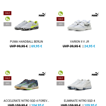
SALE
SALE
-30%
-38%
PUMA HANDBALL BERLIN
VARION II V JR
UVP 99,95 €
|
69,95
€
UVP 39,95 €
|
24,95
€
SALE
SALE
-34%
-31%
ACCELERATE NITRO SQD 4 FOREVER.BETTER.
ELIMINATE NITRO SQD 4
UVP 159,95 €
|
104,95
€
UVP 159,95 €
|
109,95
€