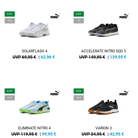
NEW
NEW
-10%
-7%
SOLARFLASH 4
ACCELERATE NITRO SQD 5
UVP 69,95 €
|
62,96
€
UVP 149,95 €
|
139,95
€
NEW
NEW
-17%
-22%
ELIMINATE NITRO 4
VARION 3
UVP 119,95 €
|
99,95
€
UVP 54,95 €
|
42,95
€