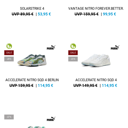
SOLARSTRIKE 4
VANTAGE NITRO FOREVER.BETTER.
UVP 89,95 €
|
53,95
€
UVP 159,95 €
|
99,95
€
SALE
SALE
-28%
-23%
ACCELERATE NITRO SQD 4 BERLIN
ACCELERATE NITRO SQD 4
UVP 159,95 €
|
114,95
€
UVP 149,95 €
|
114,95
€
-37%