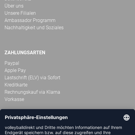
Über uns
Unsere Filialen
Ambassador Programm
Nachhaltigkeit und Soziales
ZAHLUNGSARTEN
Paypal
Apple Pay
Lastschrift (ELV) via Sofort
Kreditkarte
Rechnungskauf via Klarna
Vorkasse
ABONNIERE JETZT DEN KOSTENLOSEN
VOLLEYBALLDIREKT-NEWSLETTER UND VERPASSE KEINE
NEUIGKEIT ODER AKTION MEHR.