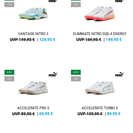
-17%
-12%
VANTAGE NITRO 2
ELIMINATE NITRO SQD 4 ENERGY
UVP 149,95 €
|
124,95
€
UVP 169,95 €
|
149,95
€
NEW
NEW
-22%
-18%
ACCELERATE PRO 5
ACCELERATE TURBO 5
UVP 89,95 €
|
69,95
€
UVP 109,95 €
|
89,95
€