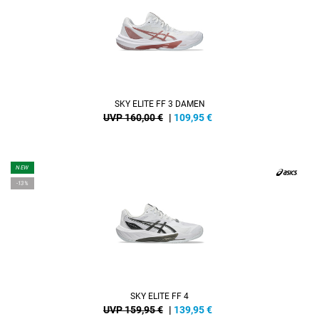
SKY ELITE FF 3 DAMEN
UVP 160,00 €
|
109,95
€
NEW
-13%
SKY ELITE FF 4
UVP 159,95 €
|
139,95
€