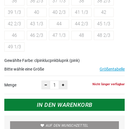
36
36 2/3
37 1/3
38
38 2/3
39 1/3
40
40 2/3
41 1/3
42
42 2/3
43 1/3
44
44 2/3
45 1/3
46
46 2/3
47 1/3
48
48 2/3
49 1/3
Gewählte Farbe: clpinklucpnkblupnk (pink)
Bitte wähle eine Größe
Größentabelle
Nicht länger verfügbar
Menge
IN DEN WARENKORB
AUF DEN WUNSCHZETTEL