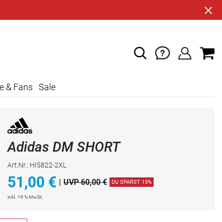
e & Fans
Sale
Adidas DM SHORT
Art.Nr.: HI5822-2XL
51,00
€
|
UVP 60,00 €
DU SPARST 15%
inkl. 19 % MwSt.