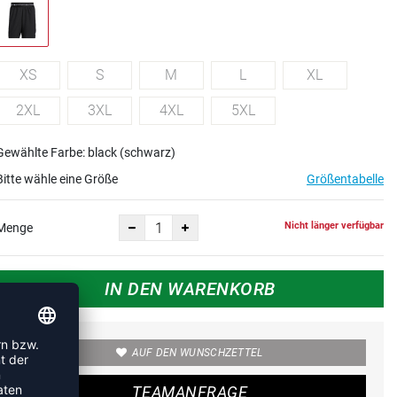
XS
S
M
L
XL
2XL
3XL
4XL
5XL
Gewählte Farbe: black (schwarz)
Bitte wähle eine Größe
Größentabelle
Nicht länger verfügbar
Menge
IN DEN WARENKORB
AUF DEN WUNSCHZETTEL
TEAMANFRAGE