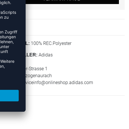
100% REC.Polyester
MATERIAL:
Adidas
HERSTELLER:
adidas AG
Adi-Dassler-Strasse 1
91074 Herzogenaurach
E-Mail:
serviceinfo@onlineshop.adidas.com