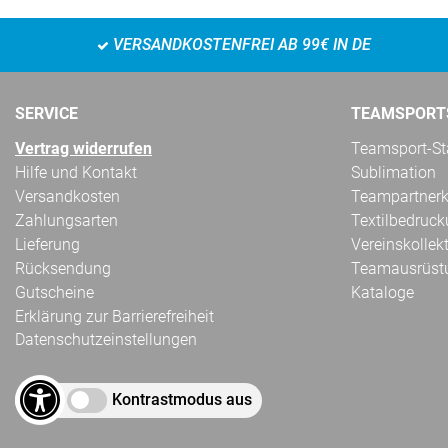
VERSANDKOSTENFREI AB 99€ IN DE
SERVICE
TEAMSPORT
Vertrag widerrufen
Teamsport-Sta
Hilfe und Kontakt
Sublimation
Versandkosten
Teampartnerk
Zahlungsarten
Textilbedruc
Lieferung
Vereinskollek
Rücksendung
Teamausrüst
Gutscheine
Kataloge
Erklärung zur Barrierefreiheit
Datenschutzeinstellungen
Kontrastmodus aus