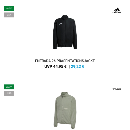
NEW
-35%
ENTRADA 26 PRÄSENTATIONSJACKE
UVP 44,95 €
|
29,22
€
NEW
-25%