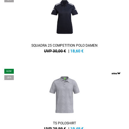
SQUADRA 25 COMPETITION POLO DAMEN
UVP 30,00 €
|
18,60
€
NEW
-35%
TS POLOSHIRT
UVP 29,99 €
|
19,49
€