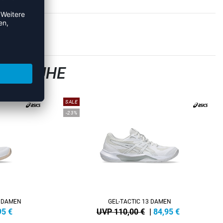
LLSCHUHE
SALE
-23%
4 DAMEN
GEL-TACTIC 13 DAMEN
95
€
UVP 110,00 €
|
84,95
€