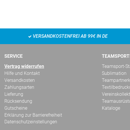
VERSANDKOSTENFREI AB 99€ IN DE
SERVICE
TEAMSPORT
Vertrag widerrufen
Teamsport-Sta
Hilfe und Kontakt
Sublimation
Versandkosten
Teampartnerk
Zahlungsarten
Textilbedruc
Lieferung
Vereinskollek
Rücksendung
Teamausrüst
Gutscheine
Kataloge
Erklärung zur Barrierefreiheit
Datenschutzeinstellungen