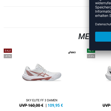
MEHR AU
SALE
NEW
-31%
-13%
SKY ELITE FF 3 DAMEN
UVP 160,00 €
|
109,95
€
UVP 