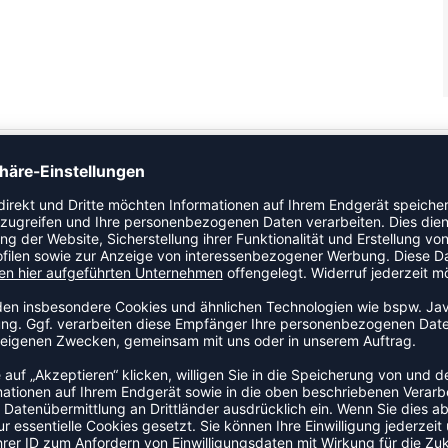
eine bequeme Passform bietet. ​
 die eine weichere und anpassungsfähigere Passform