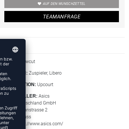
AUF DEN WUNSCHZETTEL
TEAMANFRAGE
Lowcut
HÖHE:
Zuspieler, Libero
POSITION:
Upcourt
KOLLEKTION:
Asics
HERSTELLER:
Asics Deutschland GmbH
Hansemannstrasse 2
41468 Neuss
Web: https://www.asics.com/