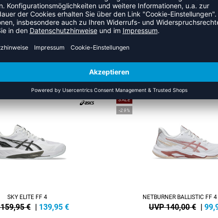
ZULETZT ANGESEHEN
S DER KATEGORIE VOLLEYBA
SALE
-29%
SKY ELITE FF 4
NETBURNER BALLISTIC FF 
159,95 €
|
139,95
€
UVP 140,00 €
|
99,