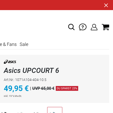
e & Fans
Sale
Asics UPCOURT 6
Art.Nr.: 1071A104-404-10.5
49,95
€
|
UVP 65,00 €
DU SPARST 23%
inkl. 19 % MwSt.