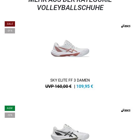
VOLLEYBALLSCHUHE
SALE
-31%
SKY ELITE FF 3 DAMEN
UVP 160,00 €
|
109,95
€
NEW
-13%