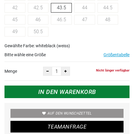
42
42.5
43.5
44
44.5
45
46
46.5
47
48
49
50.5
Gewählte Farbe: whiteblack (weiss)
Bitte wähle eine Größe
Größentabelle
Nicht länger verfügbar
Menge
IN DEN WARENKORB
AUF DEN WUNSCHZETTEL
TEAMANFRAGE