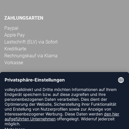
ZAHLUNGSARTEN
Paypal
Apple Pay
Lastschrift (ELV) via Sofort
Kreditkarte
Rechnungskauf via Klarna
Vorkasse
ABONNIERE JETZT DEN KOSTENLOSEN
VOLLEYBALLDIREKT-NEWSLETTER UND VERPASSE KEINE
NEUIGKEIT ODER AKTION MEHR.
JETZT ANMELDEN
FOLLOW US