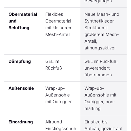
Bewegungen
Obermaterial
Flexibles
Neue Mesh- und
und
Obermaterial
Synthetikleder-
Belüftung
mit kleinerem
Struktur mit
Mesh-Anteil
größerem Mesh-
Anteil,
atmungsaktiver
Dämpfung
GEL im
GEL im Rückfuß,
Rückfuß
unverändert
übernommen
Außensohle
Wrap-up-
Wrap-up-
Außensohle
Außensohle mit
mit Outrigger
Outrigger, non-
marking
Einordnung
Allround-
Einstieg bis
Einstiegsschuh
Aufbau, gezielt auf