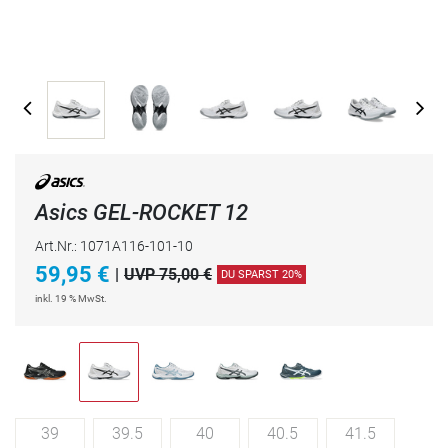
Asics GEL-ROCKET 12
Art.Nr.: 1071A116-101-10
59,95
€
|
UVP 75,00 €
DU SPARST 20%
inkl. 19 % MwSt.
39
39.5
40
40.5
41.5