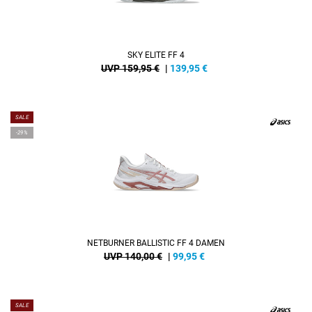
SKY ELITE FF 4
UVP 159,95 €
|
139,95
€
SALE
-29%
NETBURNER BALLISTIC FF 4 DAMEN
UVP 140,00 €
|
99,95
€
SALE