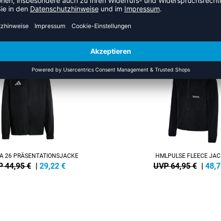
US DER KATEGORIE OUTDOOR
NEW
-25%
A 26 PRÄSENTATIONSJACKE
HMLPULSE FLEECE JAC
 44,95 €
|
29,22
€
UVP 64,95 €
|
48,7