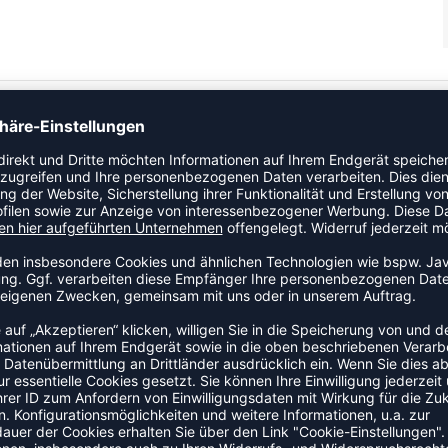
eitsregulierendes Material Abnehmbare Ärmel Innenfutter aus
send Stylischer 5-C Print in 3D-Optik
ZULETZT ANGESEHEN