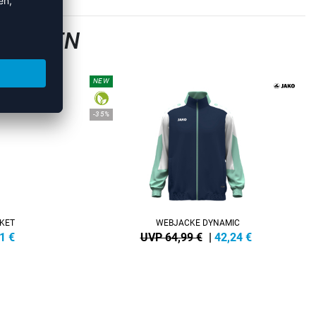
 JACKEN
NEW
-35%
KET
WEBJACKE DYNAMIC
1
€
UVP 64,99 €
|
42,24
€