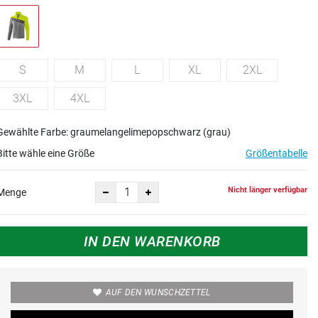
S
M
L
XL
2XL
3XL
4XL
Gewählte Farbe: graumelangelimepopschwarz (grau)
Bitte wähle eine Größe
Größentabelle
Nicht länger verfügbar
Menge
IN DEN WARENKORB
AUF DEN WUNSCHZETTEL