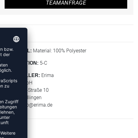
TEAMANFRAGE
Material: 100% Polyester
MATERIAL:
5-C
KOLLEKTION:
Erima
HERSTELLER:
Erima GmbH
Carl-Zeiss-Straße 10
72793 Pfullingen
E-Mail:
info@erima.de