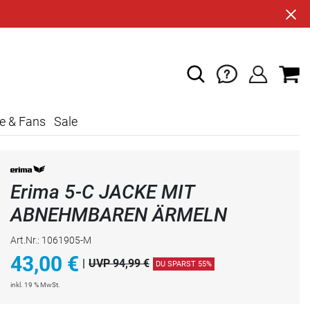
e & Fans
Sale
Erima 5-C JACKE MIT
ABNEHMBAREN ÄRMELN
Art.Nr.: 1061905-M
43,00
€
|
UVP 94,99 €
DU SPARST 55%
inkl. 19 % MwSt.