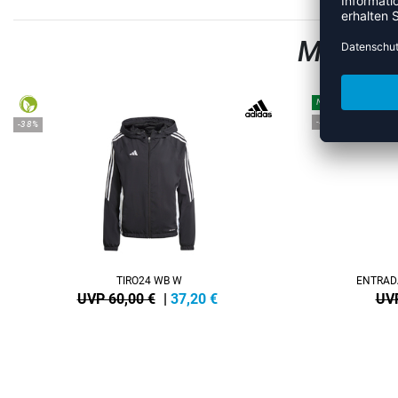
MEHR A
NEW
-35%
-38%
TIRO24 WB W
ENTRAD
UVP 60,00 €
|
37,20
€
UVP