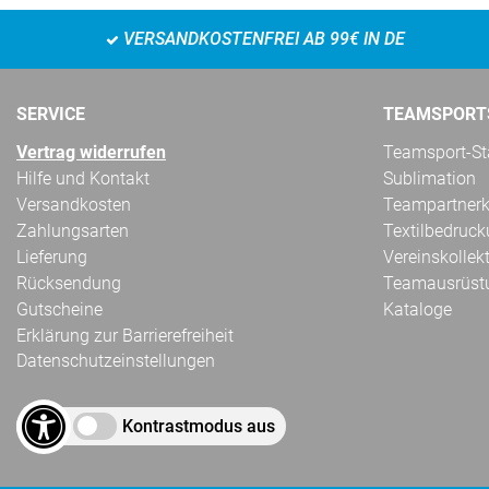
VERSANDKOSTENFREI AB 99€ IN DE
SERVICE
TEAMSPORT
Vertrag widerrufen
Teamsport-Sta
Hilfe und Kontakt
Sublimation
Versandkosten
Teampartnerk
Zahlungsarten
Textilbedruc
Lieferung
Vereinskollek
Rücksendung
Teamausrüst
Gutscheine
Kataloge
Erklärung zur Barrierefreiheit
Datenschutzeinstellungen
Kontrastmodus aus