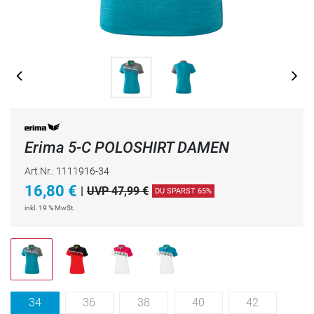
Erima 5-C POLOSHIRT DAMEN
Art.Nr.: 1111916-34
16,80
€
|
UVP 47,99 €
DU SPARST 65%
inkl. 19 % MwSt.
34
36
38
40
42