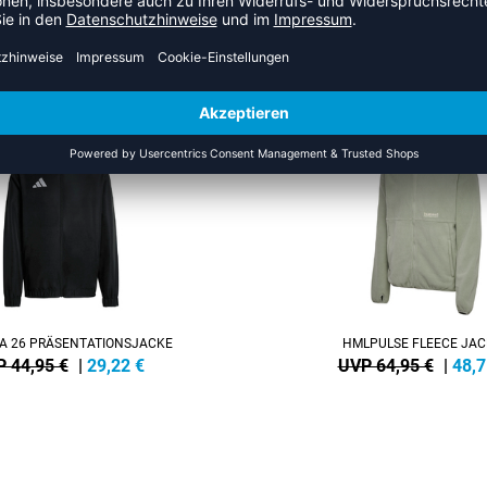
US DER KATEGORIE OUTDOOR
NEW
-25%
A 26 PRÄSENTATIONSJACKE
HMLPULSE FLEECE JAC
 44,95 €
|
29,22
€
UVP 64,95 €
|
48,7