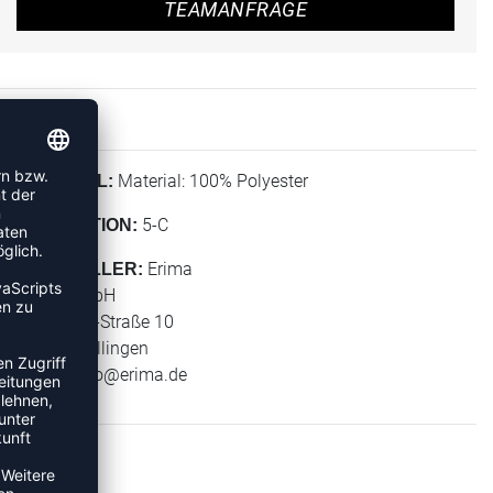
TEAMANFRAGE
Material: 100% Polyester
MATERIAL:
5-C
KOLLEKTION:
Erima
HERSTELLER:
Erima GmbH
Carl-Zeiss-Straße 10
72793 Pfullingen
E-Mail:
info@erima.de