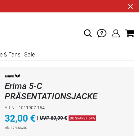
e & Fans
Sale
Erima 5-C
PRÄSENTATIONSJACKE
Art.Nr.: 1011907-164
32,00
€
|
UVP 69,99 €
DU SPARST 54%
inkl. 19 % MwSt.