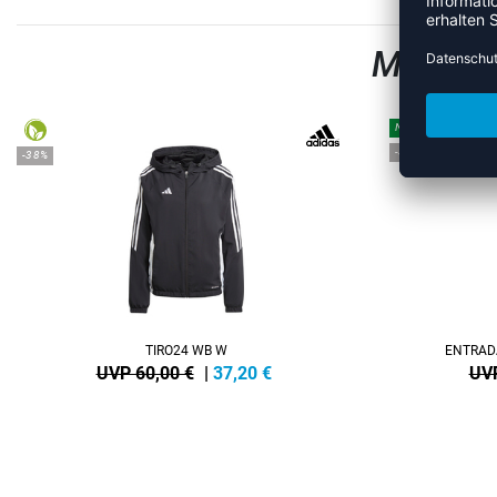
MEHR A
NEW
-35%
-38%
TIRO24 WB W
ENTRAD
UVP 60,00 €
|
37,20
€
UVP