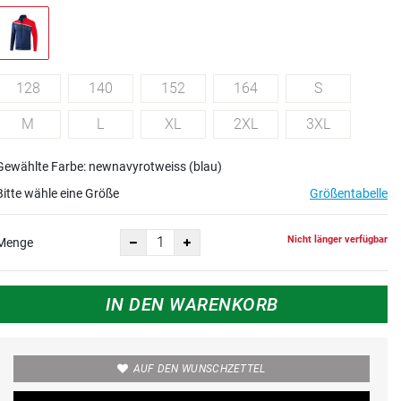
128
140
152
164
S
M
L
XL
2XL
3XL
Gewählte Farbe: newnavyrotweiss (blau)
Bitte wähle eine Größe
Größentabelle
Nicht länger verfügbar
Menge
IN DEN WARENKORB
AUF DEN WUNSCHZETTEL