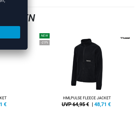
 JACKEN
NEW
-25%
KET
HMLPULSE FLEECE JACKET
1
€
UVP 64,95 €
|
48,71
€