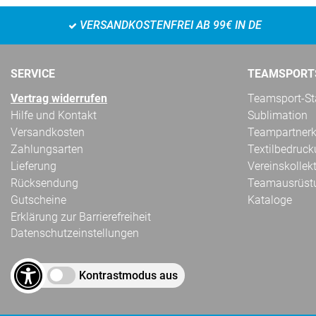
VERSANDKOSTENFREI AB 99€ IN DE
SERVICE
TEAMSPORT
Vertrag widerrufen
Teamsport-Sta
Hilfe und Kontakt
Sublimation
Versandkosten
Teampartnerk
Zahlungsarten
Textilbedruc
Lieferung
Vereinskollek
Rücksendung
Teamausrüst
Gutscheine
Kataloge
Erklärung zur Barrierefreiheit
Datenschutzeinstellungen
Kontrastmodus aus