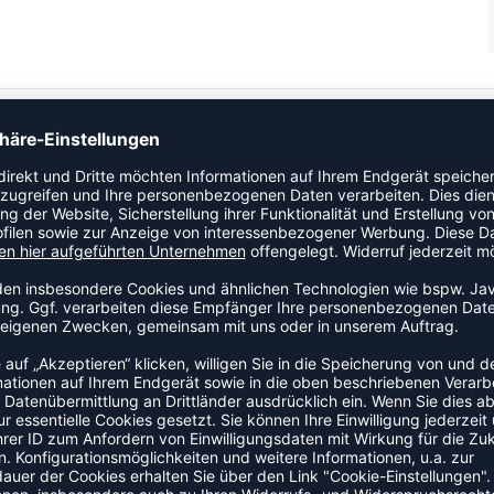
ches, feuchtigkeitsregulierendes Material Breite Rippbündchen
aschen Stylischer 5-C Print in 3D-Optik Ohne Innenfutter
ZULETZT ANGESEHEN