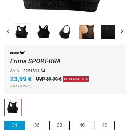
Erima SPORT-BRA
Art.Nr.: 2281801-34
23,99
€
|
UVP 39,99 €
DU SPARST 40%
inkl. 19 % MwSt.
34
36
38
40
42