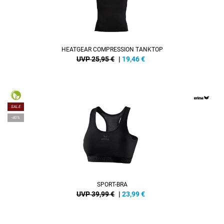
HEATGEAR COMPRESSION TANKTOP
UVP 25,95 €
|
19,46
€
SALE
-40%
SPORT-BRA
UVP 39,99 €
|
23,99
€