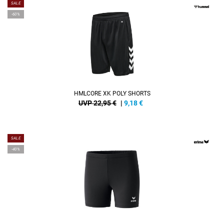
SALE
-60%
HMLCORE XK POLY SHORTS
UVP 22,95 €
|
9,18
€
SALE
-40%