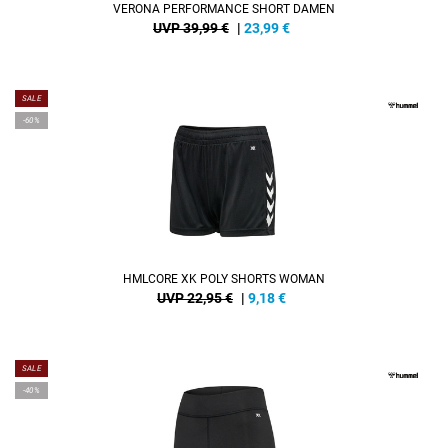
VERONA PERFORMANCE SHORT DAMEN
UVP 39,99 €
|
23,99
€
SALE
-60%
HMLCORE XK POLY SHORTS WOMAN
UVP 22,95 €
|
9,18
€
SALE
-40%