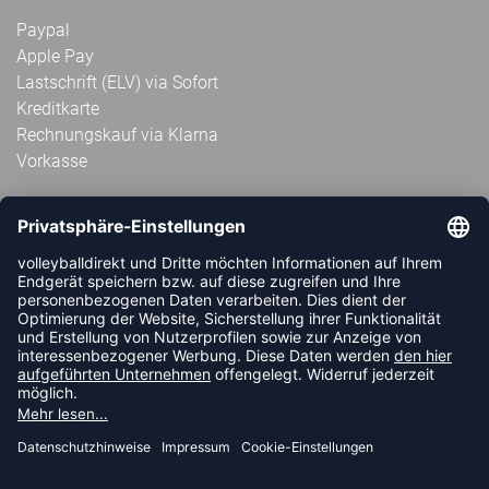
Paypal
Apple Pay
Lastschrift (ELV) via Sofort
Kreditkarte
Rechnungskauf via Klarna
Vorkasse
ABONNIERE JETZT DEN KOSTENLOSEN
VOLLEYBALLDIREKT-NEWSLETTER UND VERPASSE KEINE
NEUIGKEIT ODER AKTION MEHR.
JETZT ANMELDEN
FOLLOW US