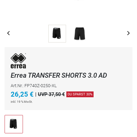
Errea TRANSFER SHORTS 3.0 AD
Art.Nr.: FP740Z-0250-XL
26,25
€
|
UVP 37,50 €
DU SPARST 30%
inkl. 19 % MwSt.