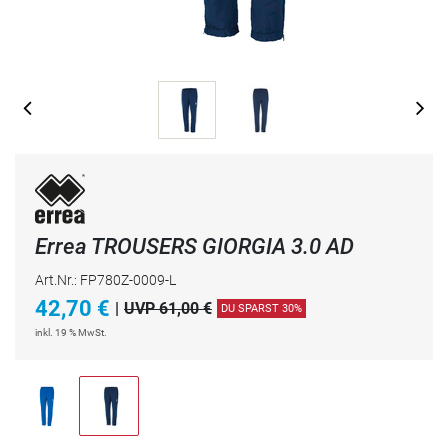
Errea TROUSERS GIORGIA 3.0 AD
Art.Nr.: FP780Z-0009-L
42,70
€
|
UVP 61,00 €
DU SPARST 30%
inkl. 19 % MwSt.