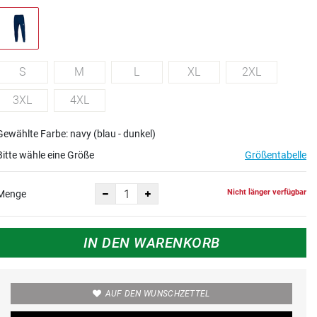
S
M
L
XL
2XL
3XL
4XL
Gewählte Farbe: navy (blau - dunkel)
Bitte wähle eine Größe
Größentabelle
Nicht länger verfügbar
Menge
IN DEN WARENKORB
AUF DEN WUNSCHZETTEL