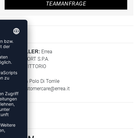
TEAMANFRAGE
Errea
HERSTELLER:
ERREA' SPORT S.P.A.
VIA G. DI VITTORIO
2/1
43056 San Polo Di Torrile
E-Mail:
customercare@errea.it