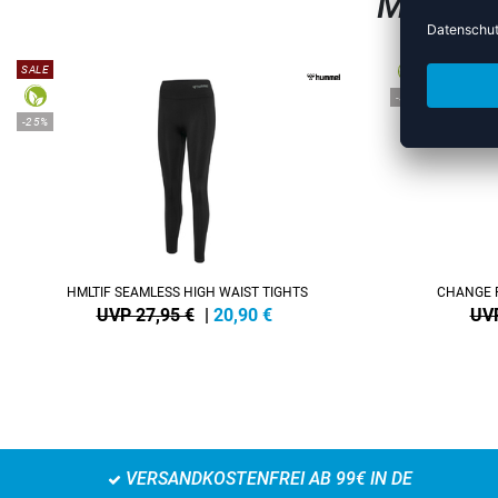
MEHR A
SALE
-38%
-25%
HMLTIF SEAMLESS HIGH WAIST TIGHTS
CHANGE 
UVP 27,95 €
|
20,90
€
UVP
VERSANDKOSTENFREI AB 99€ IN DE