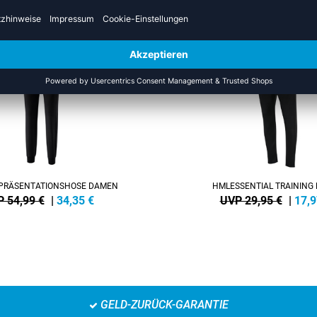
US DER KATEGORIE TRAININ
SALE
-40%
PRÄSENTATIONSHOSE DAMEN
HMLESSENTIAL TRAINING
 54,99 €
|
34,35
€
UVP 29,95 €
|
17,9
GELD-ZURÜCK-GARANTIE