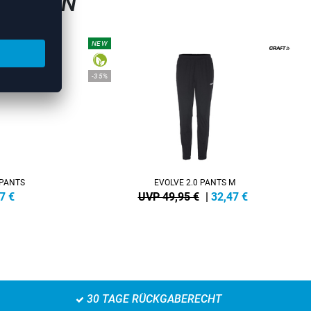
GSHOSEN
NEW
-35%
 PANTS
EVOLVE 2.0 PANTS M
7
€
UVP 49,95 €
|
32,47
€
30 TAGE RÜCKGABERECHT