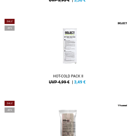
UVP 3,95 €
|
3,36
€
SALE
-30%
HOT-COLD PACK II
UVP 4,99 €
|
3,49
€
SALE
-40%