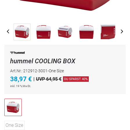
hummel COOLING BOX
Art.Nr.: 212912-3001-One Size
38,97
€
|
UVP 64,95 €
DU SPARST 40%
inkl. 19 % MwSt.
One Size