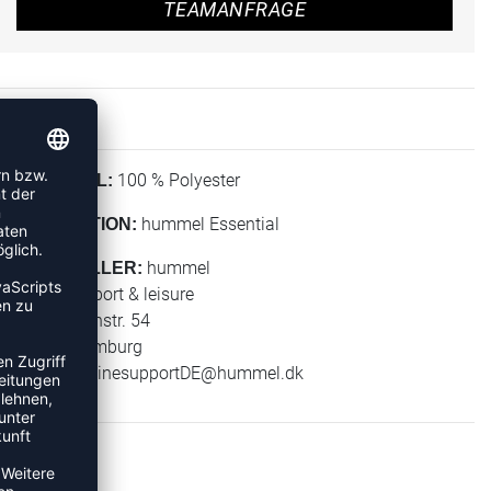
TEAMANFRAGE
100 % Polyester
MATERIAL:
hummel Essential
KOLLEKTION:
hummel
HERSTELLER:
hummel sport & leisure
Leverkusenstr. 54
22761 Hamburg
E-Mail:
onlinesupportDE@hummel.dk