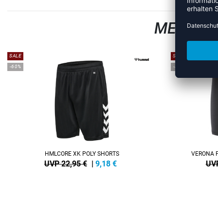
MEHR AU
SALE
SALE
-60%
-40%
HMLCORE XK POLY SHORTS
VERONA 
UVP 22,95 €
|
9,18
€
UVP