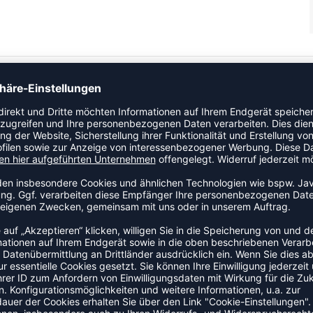
en Sie sie gerade gefunden. Die hummel® ESSENTIAL GK
age. Die Shorts haben eine Feuchtigkeitsregulierung und
ZULETZT ANGESEHEN