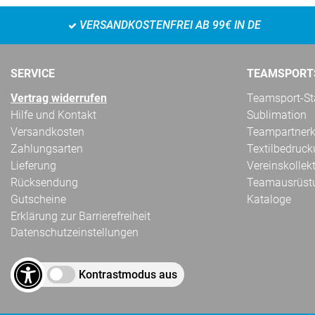
VERSANDKOSTENFREI AB 99€ IN DE
SERVICE
TEAMSPORT
Vertrag widerrufen
Teamsport-Sta
Hilfe und Kontakt
Sublimation
Versandkosten
Teampartnerk
Zahlungsarten
Textilbedruc
Lieferung
Vereinskollek
Rücksendung
Teamausrüst
Gutscheine
Kataloge
Erklärung zur Barrierefreiheit
Datenschutzeinstellungen
Kontrastmodus aus