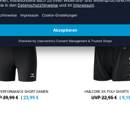
S DER KATEGORIE VOLLEYBA
SALE
-60%
PERFORMANCE SHORT DAMEN
HMLCORE XK POLY SHORT
 39,99 €
|
23,99
€
UVP 22,95 €
|
9,1