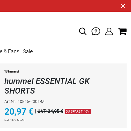
e & Fans
Sale
hummel ESSENTIAL GK
SHORTS
Art.Nr.: 10815-2001-M
20,97
€
|
UVP 34,95 €
DU SPARST 40%
inkl. 19 % MwSt.