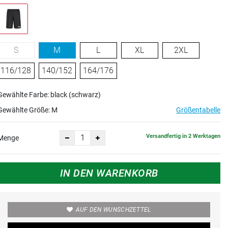
S
M
L
XL
2XL
116/128
140/152
164/176
Gewählte Farbe: black (schwarz)
Gewählte Größe:
M
Größentabelle
Versandfertig in 2 Werktagen
Menge
IN DEN WARENKORB
AUF DEN WUNSCHZETTEL