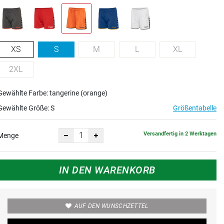
XS
S
M
L
XL
2XL
Gewählte Farbe: tangerine (orange)
Gewählte Größe:
S
Größentabelle
Versandfertig in 2 Werktagen
Menge
IN DEN WARENKORB
AUF DEN WUNSCHZETTEL