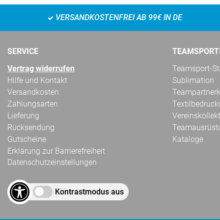
VERSANDKOSTENFREI AB 99€ IN DE
SERVICE
TEAMSPORT
Vertrag widerrufen
Teamsport-Sta
Hilfe und Kontakt
Sublimation
Versandkosten
Teampartnerk
Zahlungsarten
Textilbedruc
Lieferung
Vereinskollek
Rücksendung
Teamausrüst
Gutscheine
Kataloge
Erklärung zur Barrierefreiheit
Datenschutzeinstellungen
Kontrastmodus aus