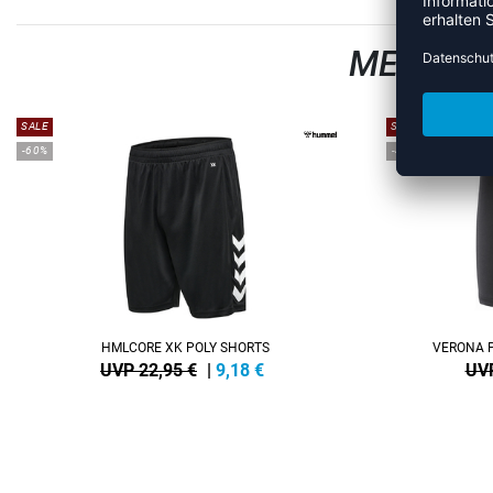
MEHR AU
SALE
SALE
-60%
-40%
HMLCORE XK POLY SHORTS
VERONA 
UVP 22,95 €
|
9,18
€
UVP