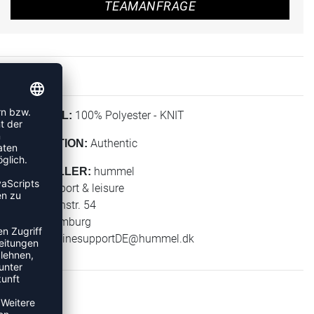
TEAMANFRAGE
100% Polyester - KNIT
MATERIAL:
Authentic
KOLLEKTION:
hummel
HERSTELLER:
hummel sport & leisure
Leverkusenstr. 54
22761 Hamburg
E-Mail:
onlinesupportDE@hummel.dk