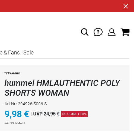
e & Fans
Sale
hummel HMLAUTHENTIC POLY
SHORTS WOMAN
Art.Nr.: 204926-5006-S
9,98
€
|
UVP 24,95 €
DU SPARST 60%
inkl. 19 % MwSt.