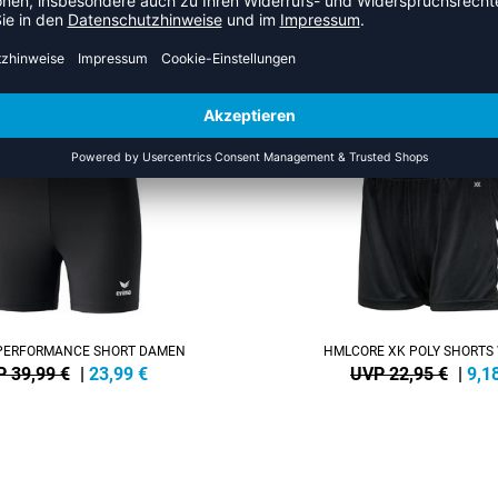
S DER KATEGORIE VOLLEYBA
SALE
-60%
PERFORMANCE SHORT DAMEN
HMLCORE XK POLY SHORT
 39,99 €
|
23,99
€
UVP 22,95 €
|
9,1