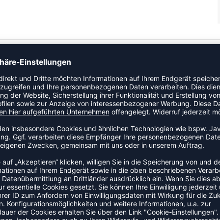
jede Sportart. Sie sind super bequem, sensationell leicht
iheit auf oder außerhalb des Feldes. Diese beliebte Shorts
 vier hummel® Winkel an jedem Bein und einen hummel®
 mit jedem Top aus dem hummel® AUTHENTIC Sortiment, um
ZULETZT ANGESEHEN