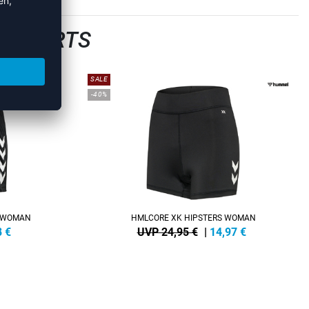
LLSHORTS
SALE
-40%
S WOMAN
HMLCORE XK HIPSTERS WOMAN
8
€
UVP 24,95 €
|
14,97
€