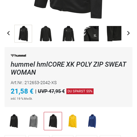
hummel hmlCORE XK POLY ZIP SWEAT
WOMAN
Art.Nr.: 212653-2042-XS
21,58
€
|
UVP 47,95 €
DU SPARST 55%
inkl. 19 % MwSt.