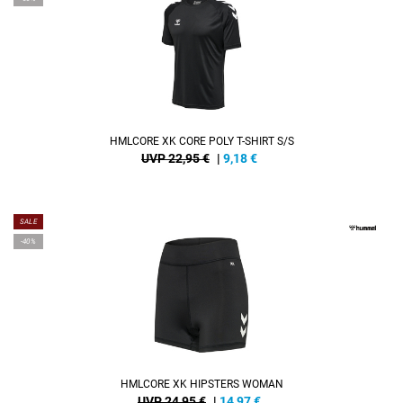
HMLCORE XK CORE POLY T-SHIRT S/S
UVP 22,95 €
|
9,18
€
SALE
-40%
HMLCORE XK HIPSTERS WOMAN
UVP 24,95 €
|
14,97
€