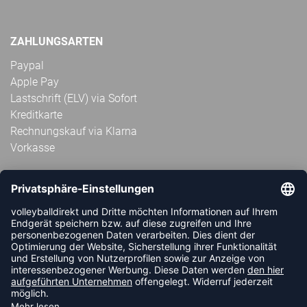
ZAHLUNGSARTEN
Paypal
Apple Pay
Lastschrift (ELV) via Sofort
Kreditkarte
Rechnungskauf via Klarna
Vorkasse
ABONNIERE JETZT DEN KOSTENLOSEN
VOLLEYBALLDIREKT-NEWSLETTER UND VERPASSE KEINE
NEUIGKEIT ODER AKTION MEHR.
JETZT ANMELDEN
FOLLOW US