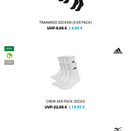
TRAININGS SOCKEN (3-ER PACK)
UVP 9,95 €
|
4,95
€
NEW
-13%
CREW 6ER PACK SOCKS
UVP 22,95 €
|
19,95
€