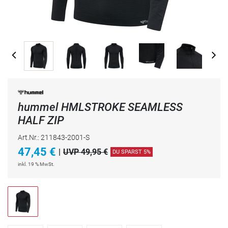
hummel HMLSTROKE SEAMLESS
HALF ZIP
Art.Nr.: 211843-2001-S
47,45
€
|
UVP 49,95 €
DU SPARST 5%
inkl. 19 % MwSt.