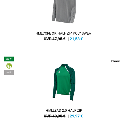
HMLCORE XK HALF ZIP POLY SWEAT
UVP 47,95 €
|
21,58
€
NEW
-40%
HMLLEAD 2.0 HALF ZIP
UVP 49,95 €
|
29,97
€