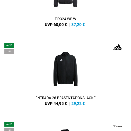
TIRO24 WB W
UVP 60,00 €
|
37,20
€
NEW
-35%
ENTRADA 26 PRÄSENTATIONSJACKE
UVP 44,95 €
|
29,22
€
NEW
-25%