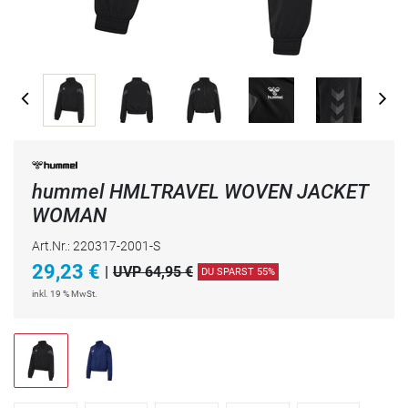
hummel HMLTRAVEL WOVEN JACKET
WOMAN
Art.Nr.: 220317-2001-S
29,23
€
|
UVP 64,95 €
DU SPARST 55%
inkl. 19 % MwSt.