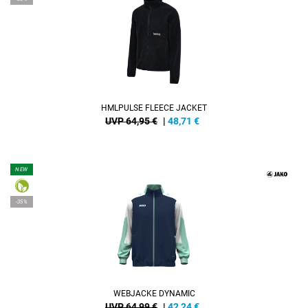
HMLPULSE FLEECE JACKET
UVP 64,95 €
|
48,71
€
NEW
-35%
WEBJACKE DYNAMIC
UVP 64,99 €
|
42,24
€