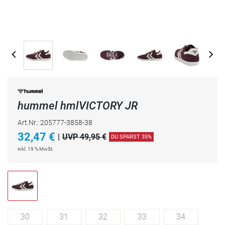
hummel hmlVICTORY JR
Art.Nr.: 205777-3858-38
32,47
€
|
UVP 49,95 €
DU SPARST 35%
inkl. 19 % MwSt.
30
31
32
33
34