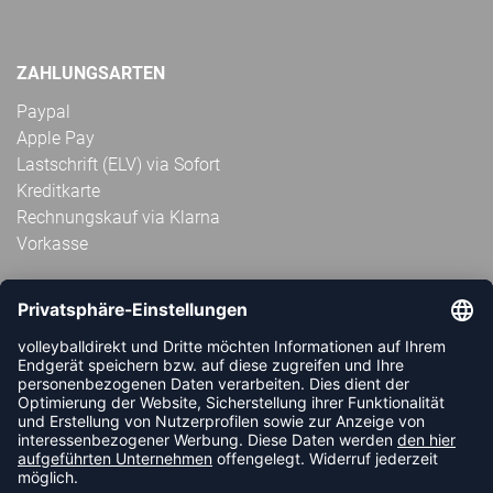
ZAHLUNGSARTEN
Paypal
Apple Pay
Lastschrift (ELV) via Sofort
Kreditkarte
Rechnungskauf via Klarna
Vorkasse
ABONNIERE JETZT DEN KOSTENLOSEN
VOLLEYBALLDIREKT-NEWSLETTER UND VERPASSE KEINE
NEUIGKEIT ODER AKTION MEHR.
JETZT ANMELDEN
FOLLOW US