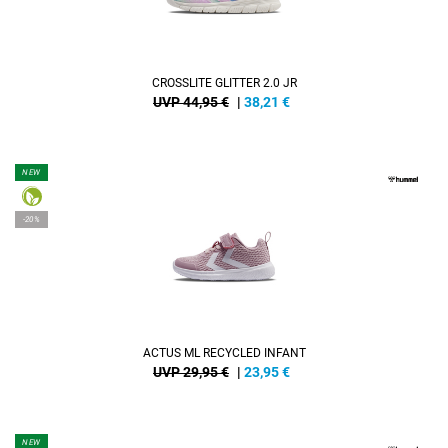
CROSSLITE GLITTER 2.0 JR
UVP 44,95 €
|
38,21
€
NEW
-20%
ACTUS ML RECYCLED INFANT
UVP 29,95 €
|
23,95
€
NEW