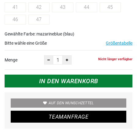
41
42
43
44
45
46
47
Gewählte Farbe: mazarineblue (blau)
Bitte wähle eine Größe
Größentabelle
Nicht länger verfügbar
Menge
IN DEN WARENKORB
AUF DEN WUNSCHZETTEL
TEAMANFRAGE