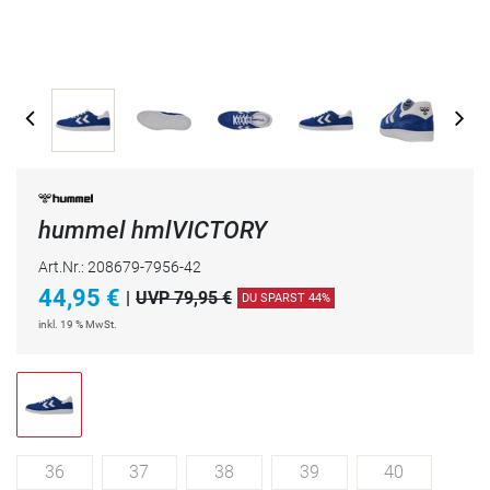
hummel hmlVICTORY
Art.Nr.: 208679-7956-42
44,95
€
|
UVP 79,95 €
DU SPARST 44%
inkl. 19 % MwSt.
36
37
38
39
40