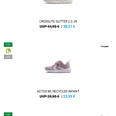
CROSSLITE GLITTER 2.0 JR
UVP 44,95 €
|
38,21
€
NEW
-20%
ACTUS ML RECYCLED INFANT
UVP 29,95 €
|
23,95
€
NEW