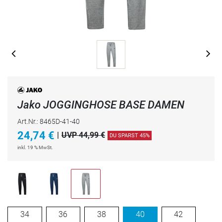
Jako JOGGINGHOSE BASE DAMEN
Art.Nr.: 8465D-41-40
24,74
€
|
UVP 44,99 €
DU SPARST 45%
inkl. 19 % MwSt.
34
36
38
40
42